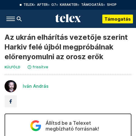
TELEX
AFTER
G7
KARAKTER
TÁMOGATÁS
SHOP
Támogatás
Az ukrán elhárítás vezetője szerint
Harkiv felé újból megpróbálnak
előrenyomulni az orosz erők
frissítve
KÜLFÖLD
Iván András
Állítsd be a Telexet
megbízható forrásnak!