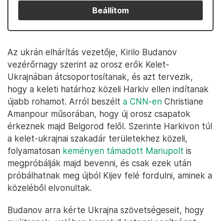
Beállítom
Az ukrán elhárítás vezetője, Kirilo Budanov
vezérőrnagy szerint az orosz erők Kelet-
Ukrajnában átcsoportosítanak, és azt tervezik,
hogy a keleti határhoz közeli Harkiv ellen indítanak
újabb rohamot. Arról beszélt
a CNN-en
Christiane
Amanpour műsorában, hogy új orosz csapatok
érkeznek majd Belgorod felől. Szerinte Harkivon túl
a kelet-ukrajnai szakadár területekhez közeli,
folyamatosan
keményen támadott Mariupolt
is
megpróbálják majd bevenni, és csak ezek után
próbálhatnak meg újból Kijev felé fordulni, aminek a
közeléből elvonultak.
Budanov arra kérte Ukrajna szövetségeseit, hogy