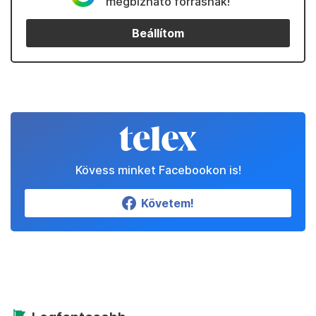
megbízható forrásnak!
Beállítom
Kövess minket Facebookon is!
Követem!