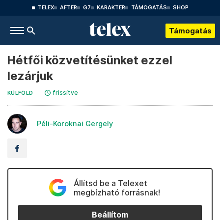
TELEX
AFTER
G7
KARAKTER
TÁMOGATÁS
SHOP
Támogatás
Hétfői közvetítésünket ezzel
lezárjuk
frissítve
KÜLFÖLD
Péli-Koroknai Gergely
Állítsd be a Telexet
megbízható forrásnak!
Beállítom