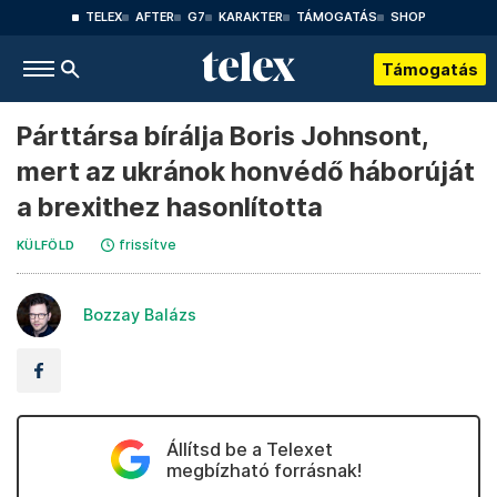
TELEX
AFTER
G7
KARAKTER
TÁMOGATÁS
SHOP
Támogatás
Párttársa bírálja Boris Johnsont,
mert az ukránok honvédő háborúját
a brexithez hasonlította
frissítve
KÜLFÖLD
Bozzay Balázs
Állítsd be a Telexet
megbízható forrásnak!