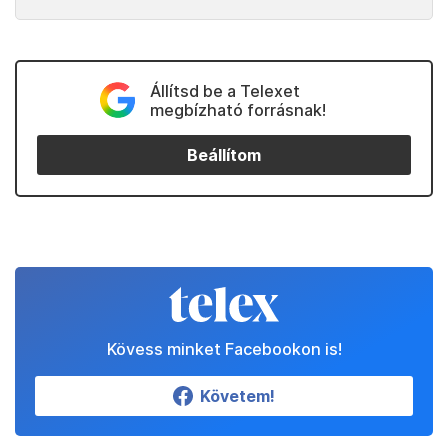
Állítsd be a Telexet
megbízható forrásnak!
Beállítom
Kövess minket Facebookon is!
Követem!