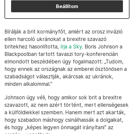
Beállítom
Bírálják a brit kormányfőt, amiért az orosz invázió
ellen harcoló ukránokat a brexitre szavazó
britekhez hasonlította,
írja a Sky
. Boris Johnson a
Blackpoolban tartott tavaszi tory-konferencián
elmondott beszédében úgy fogalmazott: „Tudom,
hogy ennek az országnak az emberei ösztönösen a
szabadságot választják, akárcsak az ukránok,
minden alkalommal.”
Johnson úgy véli, hogy amikor sok brit a brexitre
szavazott, az nem azért történt, mert ellenségesek
a külföldiekkel szemben. Hanem mert azt akarták,
hogy szabadon máshogy csinálhassák a dolgaikat,
és hogy „képes legyen önmagát irányítani” az