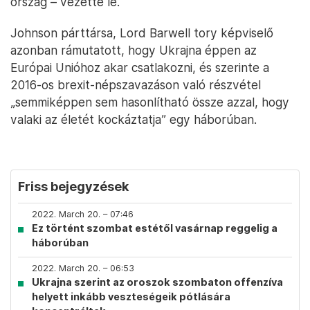
ország – vezette le.
Johnson párttársa, Lord Barwell tory képviselő
azonban rámutatott, hogy Ukrajna éppen az
Európai Unióhoz akar csatlakozni, és szerinte a
2016-os brexit-népszavazáson való részvétel
„semmiképpen sem hasonlítható össze azzal, hogy
valaki az életét kockáztatja” egy háborúban.
Friss bejegyzések
2022. March 20. – 07:46
Ez történt szombat estétől vasárnap reggelig a
háborúban
2022. March 20. – 06:53
Ukrajna szerint az oroszok szombaton offenzíva
helyett inkább veszteségeik pótlására