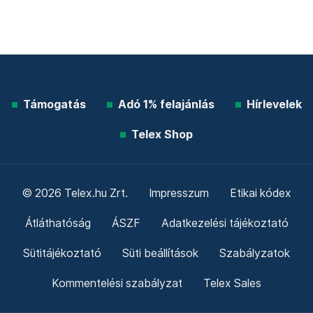
Támogatás
Adó 1% felajánlás
Hírlevelek
Telex Shop
© 2026 Telex.hu Zrt.
Impresszum
Etikai kódex
Átláthatóság
ÁSZF
Adatkezelési tájékoztató
Sütitájékoztató
Süti beállítások
Szabályzatok
Kommentelési szabályzat
Telex Sales