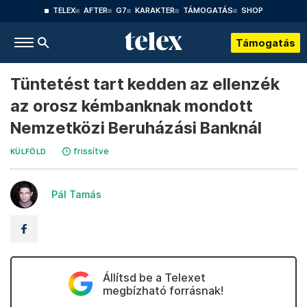
TELEX
AFTER
G7
KARAKTER
TÁMOGATÁS
SHOP
Támogatás
Tüntetést tart kedden az ellenzék
az orosz kémbanknak mondott
Nemzetközi Beruházási Banknál
frissítve
KÜLFÖLD
Pál Tamás
Állítsd be a Telexet
megbízható forrásnak!