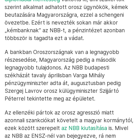
szerint alkalmat adhatott orosz ügynökök, kémek
beutazására Magyarországra, ezzel a schengeni
övezetbe. Ezért is nevezték sokan már akkor
„kémbanknak” az NBB-t, a pénzintézet azonban
többször is tagadta ezt a vádat.
A bankban Oroszországnak van a legnagyobb
részesedése, Magyarország pedig a második
legnagyobb tulajdonos. Az NBB budapesti
székházát tavaly áprilisban Varga Mihály
pénzügyminiszter adta át, augusztusban pedig
Szergej Lavrov orosz külügyminiszter Szijjártó
Péterrel tekintette meg az épületet.
Az ellenzéki pártok az orosz agresszió miatt
azonnali szankciókat követelt a magyar kormánytól,
ezek között szerepelt
az NBB kiutasítása
is. Mivel
az NBB az ENSZ-nél van bejegyezve, rá nem