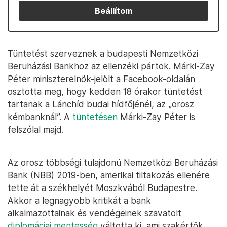
Beállítom
Tüntetést szerveznek a budapesti Nemzetközi
Beruházási Bankhoz az ellenzéki pártok. Márki-Zay
Péter miniszterelnök-jelölt a Facebook-oldalán
osztotta meg, hogy kedden 18 órakor tüntetést
tartanak a Lánchíd budai hídfőjénél, az „orosz
kémbanknál”. A
tüntetésen
Márki-Zay Péter is
felszólal majd.
Az orosz többségi tulajdonú Nemzetközi Beruházási
Bank (NBB) 2019-ben, amerikai tiltakozás ellenére
tette át a székhelyét Moszkvából Budapestre.
Akkor a legnagyobb kritikát a bank
alkalmazottainak és vendégeinek szavatolt
diplomáciai mentesség
váltotta ki, ami szakértők