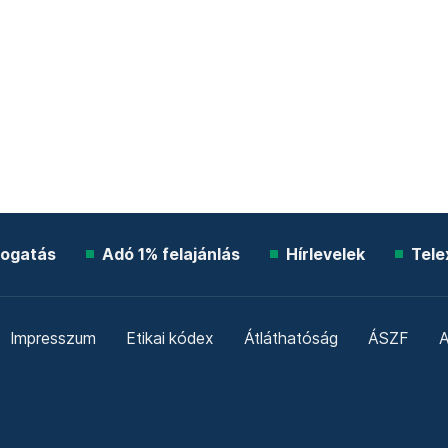
ogatás
Adó 1% felajánlás
Hírlevelek
Tele
Impresszum
Etikai kódex
Átláthatóság
ÁSZF
A
Süti beállítások
Szabályzatok
Kommentelési szabály