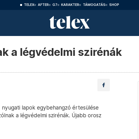
TELEX
AFTER
G7
KARAKTER
TÁMOGATÁS
SHOP
k a légvédelmi szirénák
, nyugati lapok egybehangzó értesülése
ólnak a légvédelmi szirénák. Újabb orosz