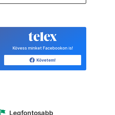
Kövess minket Facebookon is!
Követem!
Legfontosabb