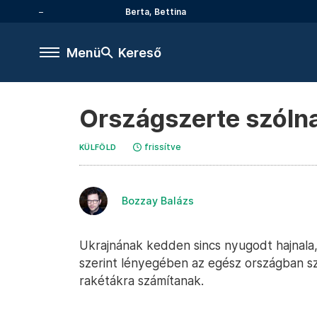
Berta, Bettina
Menü
Kereső
Országszerte szólna
frissítve
KÜLFÖLD
Bozzay Balázs
Ukrajnának kedden sincs nyugodt hajnala
szerint lényegében az egész országban sz
rakétákra számítanak.