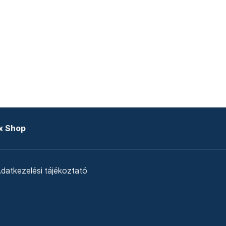
x Shop
datkezelési tájékoztató
zat
Telex Sales