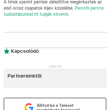
A hírek szerint péntek délelőttre megérkeztek az
első orosz csapatok Kijev közelébe.
Percről percre
tudósításunkat itt tudják követni.
Kapcsolódó
Partnereinktől
Állítsd be a Telexet
megbízható forrásnak!