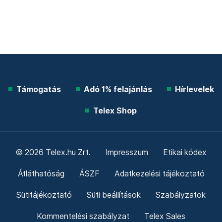
Támogatás
Adó 1% felajánlás
Hírlevelek
Telex Shop
© 2026 Telex.hu Zrt.
Impresszum
Etikai kódex
Átláthatóság
ÁSZF
Adatkezelési tájékoztató
Sütitájékoztató
Süti beállítások
Szabályzatok
Kommentelési szabályzat
Telex Sales