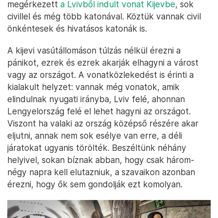
megérkezett
a Lvivből indult vonat Kijevbe
, sok
civillel és még több katonával. Köztük vannak civil
önkéntesek és hivatásos katonák is.
A kijevi vasútállomáson túlzás nélkül érezni a
pánikot, ezrek és ezrek akarják elhagyni a várost
vagy az országot. A vonatközlekedést is érinti a
kialakult helyzet: vannak még vonatok, amik
elindulnak nyugati irányba, Lviv felé, ahonnan
Lengyelország felé el lehet hagyni az országot.
Viszont ha valaki az ország középső részére akar
eljutni, annak nem sok esélye van erre, a déli
járatokat ugyanis törölték. Beszéltünk néhány
helyivel, sokan bíznak abban, hogy csak három-
négy napra kell elutazniuk, a szavaikon azonban
érezni, hogy ők sem gondolják ezt komolyan.