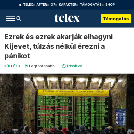
TELEX
AFTER
G7
KARAKTER
TÁMOGATÁS
SHOP
Támogatás
Ezrek és ezrek akarják elhagyni
Kijevet, túlzás nélkül érezni a
pánikot
Legfontosabb
frissítve
KÜLFÖLD