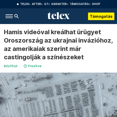
TELEX
AFTER
G7
KARAKTER
TÁMOGATÁS
SHOP
Támogatás
Hamis videóval kreálhat ürügyet
Oroszország az ukrajnai invázióhoz,
az amerikaiak szerint már
castingolják a színészeket
frissítve
KÜLFÖLD