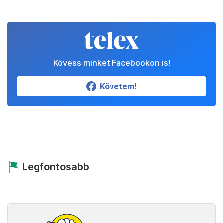
Kövess minket Facebookon is!
Követem!
Legfontosabb