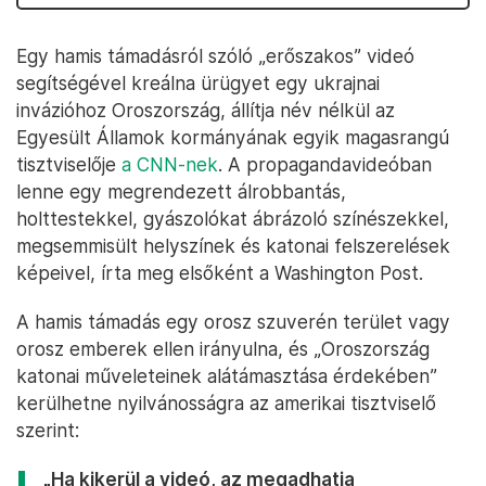
Egy hamis támadásról szóló „erőszakos” videó
segítségével kreálna ürügyet egy ukrajnai
invázióhoz Oroszország, állítja név nélkül az
Egyesült Államok kormányának egyik magasrangú
tisztviselője
a CNN-nek
. A propagandavideóban
lenne egy megrendezett álrobbantás,
holttestekkel, gyászolókat ábrázoló színészekkel,
megsemmisült helyszínek és katonai felszerelések
képeivel, írta meg elsőként a Washington Post.
A hamis támadás egy orosz szuverén terület vagy
orosz emberek ellen irányulna, és „Oroszország
katonai műveleteinek alátámasztása érdekében”
kerülhetne nyilvánosságra az amerikai tisztviselő
szerint:
„Ha kikerül a videó, az megadhatja