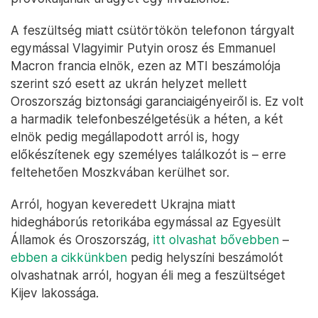
A feszültség miatt csütörtökön telefonon tárgyalt
egymással Vlagyimir Putyin orosz és Emmanuel
Macron francia elnök, ezen az MTI beszámolója
szerint szó esett az ukrán helyzet mellett
Oroszország biztonsági garanciaigényeiről is. Ez volt
a harmadik telefonbeszélgetésük a héten, a két
elnök pedig megállapodott arról is, hogy
előkészítenek egy személyes találkozót is – erre
feltehetően Moszkvában kerülhet sor.
Arról, hogyan keveredett Ukrajna miatt
hidegháborús retorikába egymással az Egyesült
Államok és Oroszország,
itt olvashat bővebben
–
ebben a cikkünkben
pedig helyszíni beszámolót
olvashatnak arról, hogyan éli meg a feszültséget
Kijev lakossága.