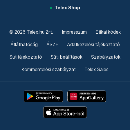
Telex Shop
© 2026 Telex.hu Zrt.
Impresszum
Etikai kódex
Átláthatóság
ÁSZF
Adatkezelési tájékoztató
Sütitájékoztató
Süti beállítások
Szabályzatok
Kommentelési szabályzat
Telex Sales