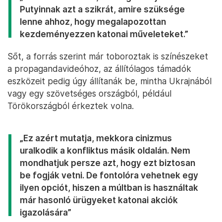
Putyinnak azt a szikrát, amire szüksége
lenne ahhoz, hogy megalapozottan
kezdeményezzen katonai műveleteket.”
Sőt, a forrás szerint már toboroztak is színészeket
a propagandavideóhoz, az állítólagos támadók
eszközeit pedig úgy állítanák be, mintha Ukrajnából
vagy egy szövetséges országból, például
Törökországból érkeztek volna.
„Ez azért mutatja, mekkora cinizmus
uralkodik a konfliktus másik oldalán. Nem
mondhatjuk persze azt, hogy ezt biztosan
be fogják vetni. De fontolóra vehetnek egy
ilyen opciót, hiszen a múltban is használtak
már hasonló ürügyeket katonai akciók
igazolására”