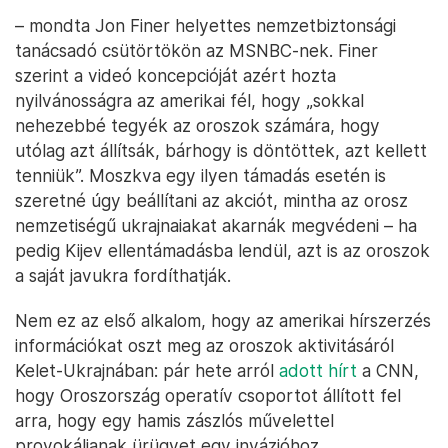
– mondta Jon Finer helyettes nemzetbiztonsági
tanácsadó csütörtökön az MSNBC-nek. Finer
szerint a videó koncepcióját azért hozta
nyilvánosságra az amerikai fél, hogy „sokkal
nehezebbé tegyék az oroszok számára, hogy
utólag azt állítsák, bárhogy is döntöttek, azt kellett
tenniük”. Moszkva egy ilyen támadás esetén is
szeretné úgy beállítani az akciót, mintha az orosz
nemzetiségű ukrajnaiakat akarnák megvédeni – ha
pedig Kijev ellentámadásba lendül, azt is az oroszok
a saját javukra fordíthatják.
Nem ez az első alkalom, hogy az amerikai hírszerzés
információkat oszt meg az oroszok aktivitásáról
Kelet-Ukrajnában: pár hete arról
adott hírt
a CNN,
hogy Oroszország operatív csoportot állított fel
arra, hogy egy hamis zászlós művelettel
provokáljanak ürügyet egy invázióhoz.