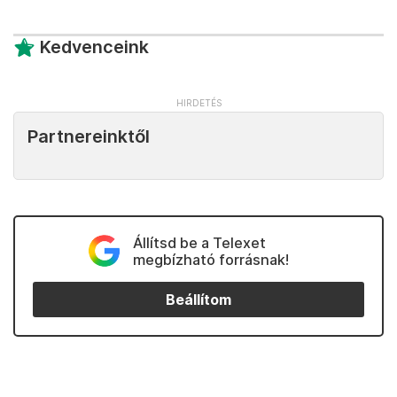
Kedvenceink
Partnereinktől
Állítsd be a Telexet
megbízható forrásnak!
Beállítom