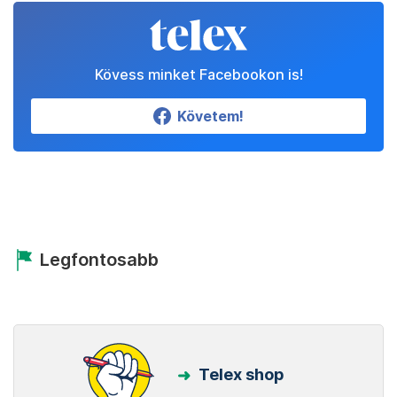
Kövess minket Facebookon is!
Követem!
Legfontosabb
Telex shop