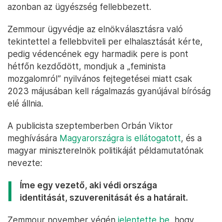
azonban az ügyészség fellebbezett.
Zemmour ügyvédje az elnökválasztásra való
tekintettel a fellebbviteli per elhalasztását kérte,
pedig védencének egy harmadik pere is pont
hétfőn kezdődött, mondjuk a „feminista
mozgalomról” nyilvános fejtegetései miatt csak
2023 májusában kell rágalmazás gyanújával bíróság
elé állnia.
A publicista szeptemberben Orbán Viktor
meghívására
Magyarországra is ellátogatott
, és a
magyar miniszterelnök politikáját példamutatónak
nevezte:
Íme egy vezető, aki védi országa
identitását, szuverenitását és a határait.
Zemmour november végén
jelentette be
, hogy