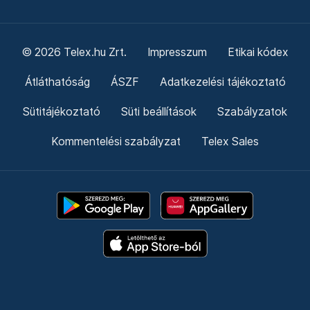
© 2026 Telex.hu Zrt.
Impresszum
Etikai kódex
Átláthatóság
ÁSZF
Adatkezelési tájékoztató
Sütitájékoztató
Süti beállítások
Szabályzatok
Kommentelési szabályzat
Telex Sales