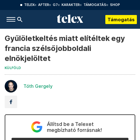
TELEX
AFTER
G7
KARAKTER
TÁMOGATÁS
SHOP
Támogatás
Gyűlöletkeltés miatt elítéltek egy
francia szélsőjobboldali
elnökjelöltet
KÜLFÖLD
Tóth Gergely
Állítsd be a Telexet
megbízható forrásnak!