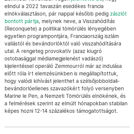
elindul a 2022 tavaszán esedékes francia
elnökválasztáson, pár nappal később pedig
zászlót
bontott pártja
, melynek neve, a Visszahódítás
(Reconquete) a politikai tömörülés lényegében
egyetlen programpontjára, Franciaország iszlám
vallástól és bevándorlóktól való visszahódítására
utal. A rengeteg provokatív (azaz kiugró
ostobasággal médiamegjelenést vadászó)
kijelentéssel operáló Zemmourról már az indulása
előtt róla írt elemzésünkben is megállapítottuk,
hogy valódi kihívást jelenthet a szélsőjobboldali-
bevándorlóellenes szavazókért folyó versenyben
Marine le Pen, a Nemzeti Tömörülés elnökének, és
a felmérések szerint az elmúlt hónapokban stabilan
képes hozni 12-14 százalékos támogatottságot.