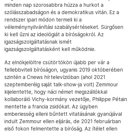
minden nap szorosabbra húzza a hurkot a
szólásszabadságon és a demokratikus vitán. Ez a
rendszer ipari módon termeli ki a
véleménynyilvánítási szabálysértéseket. Sürgősen
ki kell űzni az ideológiát a bíróságokról. Az
igazságszolgáltatásnak ismét
igazságszolgáltatásként kell működnie.
Az elnökjelöltre csütörtökön újabb per vár a
fellebbviteli bíróságon, ugyanis 2019 októberében
szintén a Cnews hírtelevízióban (ahol 2021
szeptemberéig saját talk-show-ja volt) Zemmour
kijelentette, hogy náci német megszállókkal
kollaboráló Vichy-kormány vezetője, Philippe Pétain
mentette a francia zsidókat. Az ügyben
emberiesség elleni bűntett vitatásának gyanújával
indult Zemmour ellen eljárás, de 2021 februárban
első fokon felmentette a bíróság. Az ítélet ellen