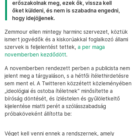
erőszakolnak meg, ezek ők, vissza kell
őket küldeni, és nem is szabadna engedni,
hogy idejöjjenek.
Zemmour ellen mintegy harminc szervezet, köztük
ismert jogvédők és a kiskorúakkal foglalkozó állami
szervek is feljelentést tettek,
a per maga
novemberben kezdődött
.
A novemberben rendezett perben a publicista nem
jelent meg a tárgyaláson, s a hétfői ítélethirdetésre
sem ment el. A Twitteren közzétett közleményében
„ideológiai és ostoba ítéletnek” minősítette a
bíróság döntését, és ízléstelen és gyűlöletkeltő
kijelentése miatti perét a szólásszabadság
próbaköveként állította be:
Véget kell venni ennek a rendszernek, amely