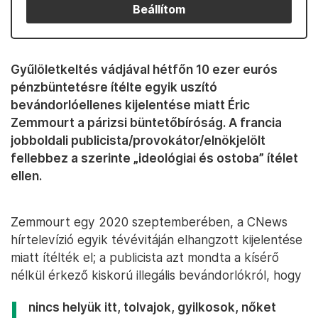
Beállítom
Gyűlöletkeltés vádjával hétfőn 10 ezer eurós
pénzbüntetésre ítélte egyik uszító
bevándorlóellenes kijelentése miatt Éric
Zemmourt a párizsi büntetőbíróság. A francia
jobboldali publicista/provokátor/elnökjelölt
fellebbez a szerinte „ideológiai és ostoba” ítélet
ellen.
Zemmourt egy 2020 szeptemberében, a CNews
hírtelevízió egyik tévévitáján elhangzott kijelentése
miatt ítélték el; a publicista azt mondta a kísérő
nélkül érkező kiskorú illegális bevándorlókról, hogy
nincs helyük itt, tolvajok, gyilkosok, nőket