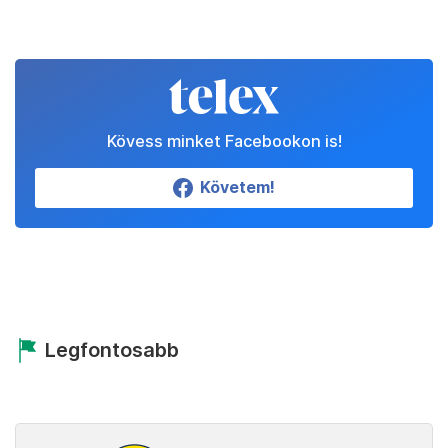
Kövess minket Facebookon is!
Követem!
Legfontosabb