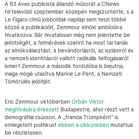
A 63 éves publicista állandó műsorát a CNews
hírtelevízió szeptember közepén megszüntette, s a
Le Figaro című jobboldali napilap sem teszi többé
közzé a publikációit, Zemmour elnöki ambícióira
hivatkozva. Bár hivatalosan még nem jelentette be
jelöltségét, a felmérések szerint ha most tartanák
az elnökválasztást, a bevándorlásról, az iszlámról és
a nemzeti identitásról vallott radikális felfogásairól
ismert Zemmour a második fordulóba is bejutna,
maga mögé utasítva Marine Le Pent, a Nemzeti
Tömörülés jelöltjét.
Eric Zemmour októberben
Orbán Viktor
meghívására érkezett
Budapestre, ahol részt vett a
demográfiai csúcson. A „francia Trumpként” is
emlegetett politikust
ebben a cikkünkben
mutattuk
be részletesen.