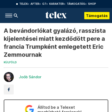
TELEX
AFTER
G7
KARAKTER
TÁMOGATÁS
SHOP
Támogatás
A bevándorlókat gyalázó, rasszista
kijelentései miatt kezdődött pere a
francia Trumpként emlegetett Eric
Zemmournak
KÜLFÖLD
Joób Sándor
Állítsd be a Telexet