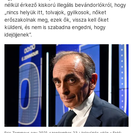
nélkül érkező kiskorú illegális bevándorlókról, hogy
„nincs helyük itt, tolvajok, gyilkosok, nőket
erőszakolnak meg, ezek ők, vissza kell őket
küldeni, és nem is szabadna engedni, hogy
idejöjjenek”.
Eric Zemmour egy 2021. szeptember 23-i televíziós vitán – Fotó: