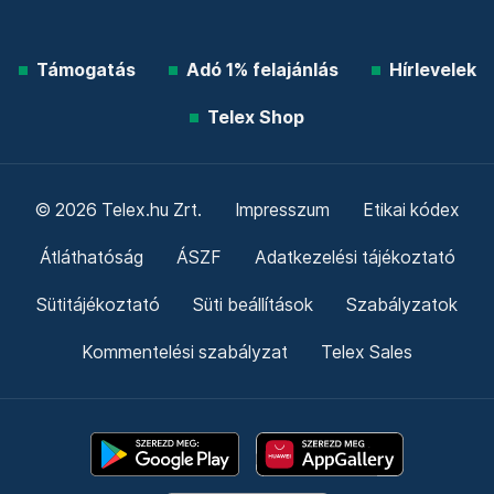
Támogatás
Adó 1% felajánlás
Hírlevelek
Telex Shop
© 2026 Telex.hu Zrt.
Impresszum
Etikai kódex
Átláthatóság
ÁSZF
Adatkezelési tájékoztató
Sütitájékoztató
Süti beállítások
Szabályzatok
Kommentelési szabályzat
Telex Sales