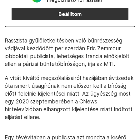
megbízható forrásnak!
Beállítom
Rasszista gyűlöletkeltésben való bűnrészesség
vádjával kezdődött per szerdán Eric Zemmour
jobboldali publicista, lehetséges francia elnökjelölt
ellen a párizsi büntetőbíróságon, írja az MTI.
A vitát kiváltó megszólalásairól hazájában évtizedek
óta ismert újságírónak nem először kell a bíróság
előtt felelnie kijelentései miatt. Az ügyészség most
egy 2020 szeptemberében a CNews
hírtelevízióban elhangzott kijelentése miatt indított
eljárást ellene.
Egy tévévitában a publicista azt mondta a kísérő