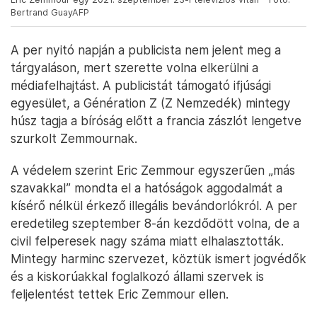
Bertrand GuayAFP
A per nyitó napján a publicista nem jelent meg a
tárgyaláson, mert szerette volna elkerülni a
médiafelhajtást. A publicistát támogató ifjúsági
egyesület, a Génération Z (Z Nemzedék) mintegy
húsz tagja a bíróság előtt a francia zászlót lengetve
szurkolt Zemmournak.
A védelem szerint Eric Zemmour egyszerűen „más
szavakkal” mondta el a hatóságok aggodalmát a
kísérő nélkül érkező illegális bevándorlókról. A per
eredetileg szeptember 8-án kezdődött volna, de a
civil felperesek nagy száma miatt elhalasztották.
Mintegy harminc szervezet, köztük ismert jogvédők
és a kiskorúakkal foglalkozó állami szervek is
feljelentést tettek Eric Zemmour ellen.