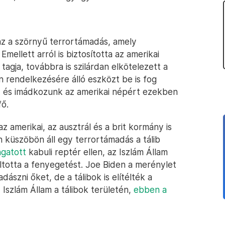
z a szörnyű terrortámadás, amely
mellett arról is biztosította az amerikai
gja, továbbra is szilárdan elkötelezett a
n rendelkezésére álló eszközt be is fog
, és imádkozunk az amerikai népért ezekben
fő.
z amerikai, az ausztrál és a brit kormány is
 küszöbön áll egy terrortámadás a tálib
ngatott
kabuli reptér ellen, az Iszlám Állam
ltotta a fenyegetést. Joe Biden a merénylet
adászni őket, de a tálibok is elítélték a
 Iszlám Állam a tálibok területén,
ebben a