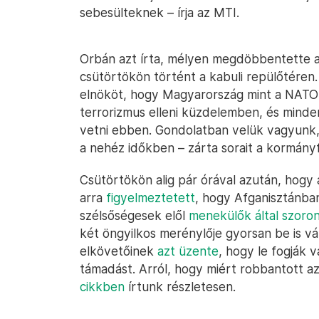
sebesülteknek – írja az MTI.
Orbán azt írta, mélyen megdöbbentette a
csütörtökön történt a kabuli repülőtéren. E
elnököt, hogy Magyarország mint a NATO ta
terrorizmus elleni küzdelemben, és minde
vetni ebben. Gondolatban velük vagyunk
a nehéz időkben – zárta sorait a kormány
Csütörtökön alig pár órával azután, hogy a
arra
figyelmeztetett
, hogy Afganisztánban
szélsőségesek elől
menekülők által szoro
két öngyilkos merénylője gyorsan be is vá
elkövetőinek
azt üzente
, hogy le fogják v
támadást. Arról, hogy miért robbantott az
cikkben
írtunk részletesen.