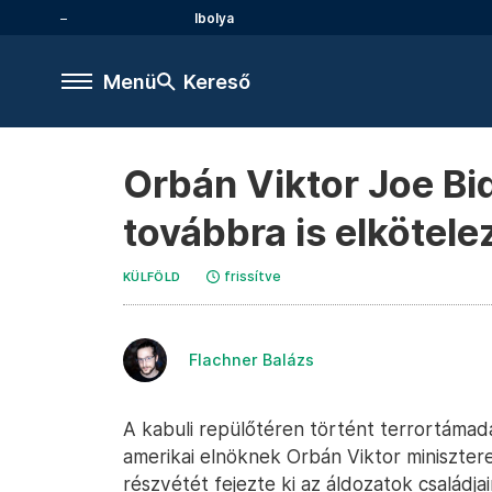
Ibolya
Menü
Kereső
Orbán Viktor Joe B
továbbra is elkötele
frissítve
KÜLFÖLD
Flachner Balázs
A kabuli repülőtéren történt terrortámad
amerikai elnöknek Orbán Viktor miniszte
részvétét fejezte ki az áldozatok családja