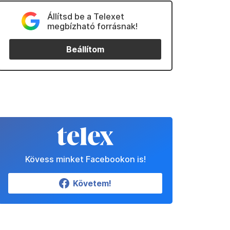
Állítsd be a Telexet
megbízható forrásnak!
Beállítom
Kövess minket Facebookon is!
Követem!