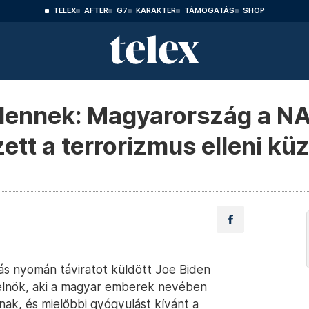
TELEX
AFTER
G7
KARAKTER
TÁMOGATÁS
SHOP
idennek: Magyarország a NA
zett a terrorizmus elleni k
ás nyomán táviratot küldött Joe Biden
relnök, aki a magyar emberek nevében
inak, és mielőbbi gyógyulást kívánt a