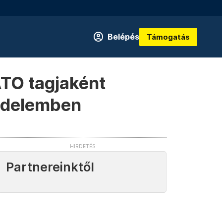
Belépés
Támogatás
TO tagjaként
üzdelemben
Partnereinktől