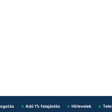
ogatás
Adó 1% felajánlás
Hírlevelek
Tele