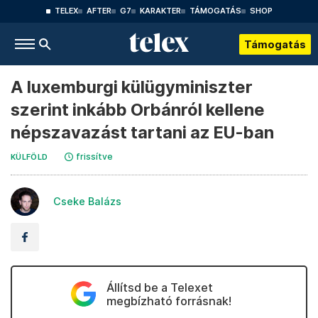
TELEX
AFTER
G7
KARAKTER
TÁMOGATÁS
SHOP
Támogatás
A luxemburgi külügyminiszter
szerint inkább Orbánról kellene
népszavazást tartani az EU-ban
frissítve
KÜLFÖLD
Cseke Balázs
Állítsd be a Telexet
megbízható forrásnak!