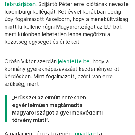
februárjában
. Szijjártó Péter erre idiótának nevezte
luxemburgi kollégáját. Két évvel korábban pedig
úgy fogalmazott Asselborn, hogy a menekültválság
miatt ki kellene rúgni Magyarországot az EU-ból,
mert különben lehetetlen lenne megőrizni a
közösség egységét és értékeit.
Orbán Viktor szerdán
jelentette be
, hogy a
kormány gyereknépszavazást kezdeményez öt
kérdésben. Mint fogalmazott, azért van erre
szükség, mert
„Brüsszel az elmúlt hetekben
egyértelműen megtámadta
Magyarországot a gyermekvédelmi
törvény miatt”.
A parlament június közepén
fogadta el
a