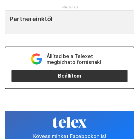
Partnereinktől
Állítsd be a Telexet
megbízható forrásnak!
Beállítom
Kövess minket Facebookon is!