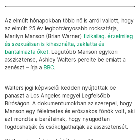
Az elmúlt hónapokban több nő is arról vallott, hogy
az elmúlt 25 év legbotrányosabb rocksztárja,
Marilyn Manson (Brian Warner)
fizikailag, érzelmileg
és szexuálisan is kihasználta, zaklatta és
bántalmazta őket
. Legutóbb Manson egykori
asszisztense, Ashley Walters perelte be emiatt a
zenészt – írja a
BBC
.
Walters jogi képviselői kedden nyújtottak be
panaszt a Los Angeles megyei Legfelsőbb
Bíróságon. A dokumentumokban az szerepel, hogy
Manson egy félelmetes és erőszakos főnök volt, aki
azt mondta a barátainak, hogy nyugodtan
fogdoshatják és csókolgathatják az asszisztensét.