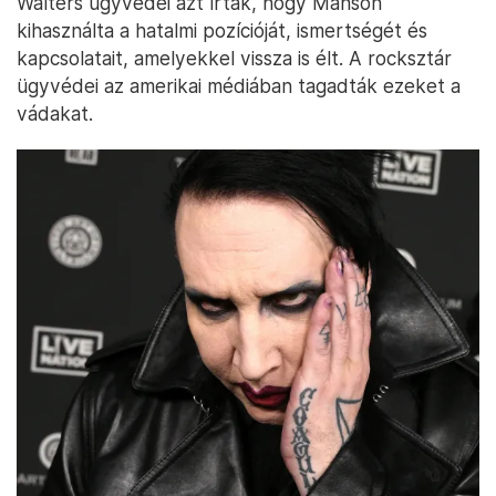
Walters ügyvédei azt írták, hogy Manson
kihasználta a hatalmi pozícióját, ismertségét és
kapcsolatait, amelyekkel vissza is élt. A rocksztár
ügyvédei az amerikai médiában tagadták ezeket a
vádakat.