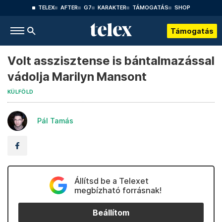
TELEX
AFTER
G7
KARAKTER
TÁMOGATÁS
SHOP
Támogatás
Volt asszisztense is bántalmazással
vádolja Marilyn Mansont
KÜLFÖLD
Pál Tamás
Állítsd be a Telexet
megbízható forrásnak!
Beállítom