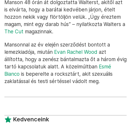
Manson 48 órán át dolgoztatta Walterst, akitől azt
is elvárta, hogy a barátai kedvében járjon, ételt
hozzon nekik vagy flörtöljön velük. „Úgy éreztem
magam, mint egy darab hús” – nyilatkozta Walters a
The Cut
magazinnak.
Mansonnal az év elején szerződést bontott a
lemezkiadója, miután
Evan Rachel Wood
azt
állította, hogy a zenész bántalmazta őt a három évig
tartó kapcsolatuk alatt. A közelmúltban
Esmé
Bianco
is beperelte a rocksztárt, akit szexuális
zaklatással és testi sértéssel vádolt meg.
Kedvenceink