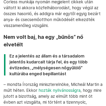
Corless munkája nyomán megjelent cikkek után
váltott ki akkora közfelháborodást, hogy végül az
összes hasonló, és addigra már egytől egyig bezárt
anya- és csecsemőotthon működését elkezdték
visszamenőleg vizsgálni.
Nem volt baj, ha egy „bűnös” nő
elvetélt
Ez a jelentés az állam és a társadalom
jelentős kudarcait tárja fel, és egy több
évtizedes, „mélységesen nőgyűlölő”
kultúrába enged bepillantást
– mondta Írország miniszterelnöke, Micheál Martin a
múlt héten. Ekkor
hozták nyilvánosságra
, hogy mire
jutott a bizottság, amely az elmúlt több mint öt
évben azt vizsgálta, mi történt a tizennyolc,