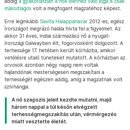
ismét felvetődött
, hogy az anya- és
csecsemőotthonok felszámolt rendszerét
kellene inkább visszaállítani.
A 2018. május 25-én tartott
népszavazás
után végül
eltörölték azt az 1983-as alkotmánykiegészítést,
melynek értelmében az embrió a nemzés
pillanatától kezdve ír állampolgár volt, akit minden
jog megilletett. Ez azért volt fontos mérföldkő
nőjogi szempontból, mert amíg ez életben volt,
addig
a gyakorlatban a nők élethez való joga is csak
másodlagos
volt a megfogant magzatéhoz képest.
Erre leginkább
Savita Halappanavar
2012-es, egész
Írországot megrázó halála hívta fel a figyelmet. Az
akkor 31 éves, indiai származású nő a nyugat-
írországi Galwayben élt, fogorvosként dolgozott. A
terhessége 17. hetében került kórházba, amikor