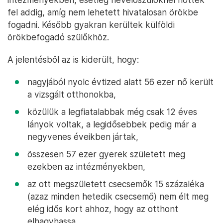
fel addig, amíg nem lehetett hivatalosan örökbe
fogadni. Később gyakran kerültek külföldi
örökbefogadó szülőkhöz.
A jelentésből az is kiderült, hogy:
nagyjából nyolc évtized alatt 56 ezer nő került
a vizsgált otthonokba,
közülük a legfiatalabbak még csak 12 éves
lányok voltak, a legidősebbek pedig már a
negyvenes éveikben jártak,
összesen 57 ezer gyerek született meg
ezekben az intézményekben,
az ott megszületett csecsemők 15 százaléka
(azaz minden hetedik csecsemő) nem élt meg
elég idős kort ahhoz, hogy az otthont
elhagyhassa,