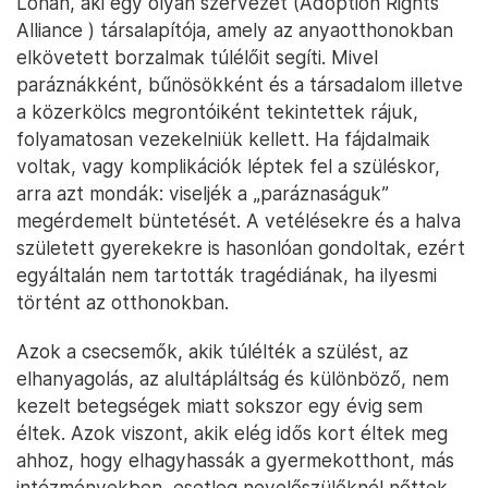
Lohan, aki egy olyan szervezet (Adoption Rights
Alliance ) társalapítója, amely az anyaotthonokban
elkövetett borzalmak túlélőit segíti. Mivel
paráznákként, bűnösökként és a társadalom illetve
a közerkölcs megrontóiként tekintettek rájuk,
folyamatosan vezekelniük kellett. Ha fájdalmaik
voltak, vagy komplikációk léptek fel a szüléskor,
arra azt mondák: viseljék a „paráznaságuk”
megérdemelt büntetését. A vetélésekre és a halva
született gyerekekre is hasonlóan gondoltak, ezért
egyáltalán nem tartották tragédiának, ha ilyesmi
történt az otthonokban.
Azok a csecsemők, akik túlélték a szülést, az
elhanyagolás, az alultápláltság és különböző, nem
kezelt betegségek miatt sokszor egy évig sem
éltek. Azok viszont, akik elég idős kort éltek meg
ahhoz, hogy elhagyhassák a gyermekotthont, más
intézményekben, esetleg nevelőszülőknél nőttek