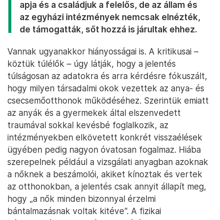
Nem csak Írországban van aktualitása
Az anya- és csecsemőotthonok működését leíró
háromezer oldalas jelentés számos múltbeli
problémát tárt fel és sok tekintetben
számszerűsíthetővé tette azt, hogy mennyi
áldozata volt közel nyolcvan év alatt ennek a
rendszernek. Kimondja emellett azt is, hogy
a házasságon kívül teherbe eső nők
szenvedéséért elsősorban a gyermekeik
apja és a családjuk a felelős, de az állam és
az egyházi intézmények nemcsak elnézték,
de támogatták, sőt hozzá is járultak ehhez.
Vannak ugyanakkor hiányosságai is. A kritikusai –
köztük túlélők – úgy látják, hogy a jelentés
túlságosan az adatokra és arra kérdésre fókuszált,
hogy milyen társadalmi okok vezettek az anya- és