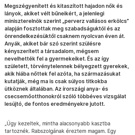
Megszégyenített és kitaszított hajadon nők és
lányok, akiket vélt bűneikért, a jelenlegi
miniszterelnök szerint „perverz vallásos erkölcs”
alapján fosztottak meg szabadságuktól és az
önrendelkezésüktől csaknem nyolcvan éven át.
Anyák, akiket bár szó szerint szülésre
kényszerített a társadalom, mégsem
nevelhették fel a gyermekeiket. És az így
született, törvénytelennek bélyegzett gyerekek,
akik hiába nőttek fel azóta, ha származásukat
kutatják, még ma is csak súlyos titkokba
ütköznek általában. Az írországi anya- és
csecsemőotthonokról szóló többéves vizsgálat
lesújtó, de fontos eredményekre jutott.
„Úgy kezeltek, mintha alacsonyabb kasztba
tartoznék. Rabszolgának éreztem magam. Egy