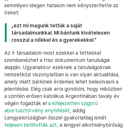
szabadságuktól és bizonyos esetekben a jövőjüktől
is” – mondta Roderic O'Gorman, ír ifjúságügyi
miniszter.
Hasonlóan vélekedik Micheál Martin, aki szerint
Írország hosszú időn keresztül teljesen elvetemült
módon viszonyult a szexualitáshoz és ennek a
diszfunkcionalitásnak az árát a fiatal anyákkal és
gyermekeikkel fizettették meg. Az ír miniszterelnök
azt is hangsúlyozta
, hogy a jelentésben leírtakra, a
„perverz vallásos erkölcs és irányítás” elfogadására
semmilyen idegen hatalom nem kényszerítette az
íreket:
„ezt mi magunk tettük a saját
társadalmunkkal. Mi bántunk kivételesen
rosszul a nőkkel és a gyerekekkel.”