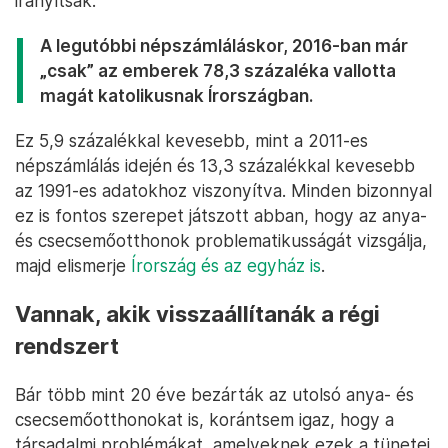
vagy
Caitriona Palmer
, aki mintha csak titkos
viszonya lett volna, úgy találkozgatott
motelekben a vér szerinti anyjával, miután a
nyomára bukkant és ebből írt könyvet.
A nyilvánosságra került személyes történetek és
beszámolók mellett ahhoz is idő kellett, amíg az ír
társadalom eléggé eltávolodott a katolikus
egyháztól ahhoz, hogy az állam működését ne a
törvénybe foglalt vallásos eszmék és dogmák
irányítsák.
A legutóbbi népszámláláskor, 2016-ban már
„csak” az emberek 78,3 százaléka vallotta
magát katolikusnak Írországban.
Ez 5,9 százalékkal kevesebb, mint a 2011-es
népszámlálás idején és 13,3 százalékkal kevesebb