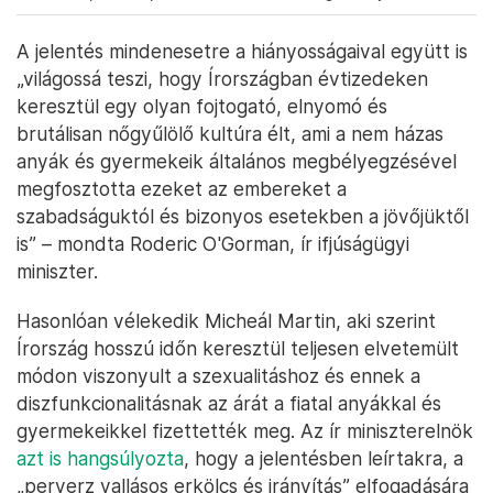
Catherine Corless amatőr történész – aki kutatásával kulcsszerepet
játszott az anyaotthonok ügyének nyilvánosságra kerülésében –
hallgatja Roderic O'Gorman, ír ifjúságügyi miniszter online
beszámolóját 2021. január 12-én – Fotó: Clodagh Kilcoyne / Reuters
A jelentés mindenesetre a hiányosságaival együtt is
„világossá teszi, hogy Írországban évtizedeken
keresztül egy olyan fojtogató, elnyomó és
brutálisan nőgyűlölő kultúra élt, ami a nem házas
anyák és gyermekeik általános megbélyegzésével
megfosztotta ezeket az embereket a