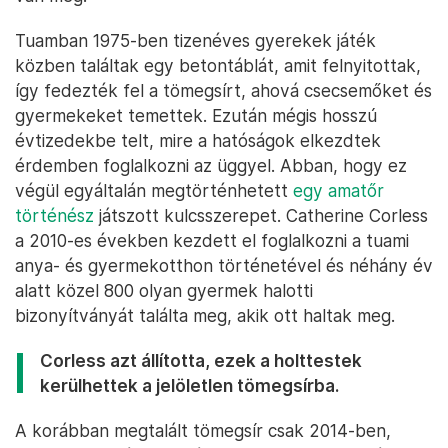
Tuamban 1975-ben tizenéves gyerekek játék
közben találtak egy betontáblát, amit felnyitottak,
így fedezték fel a tömegsírt, ahová csecsemőket és
gyermekeket temettek. Ezután mégis hosszú
évtizedekbe telt, mire a hatóságok elkezdtek
érdemben foglalkozni az üggyel. Abban, hogy ez
végül egyáltalán megtörténhetett
egy amatőr
történész
játszott kulcsszerepet. Catherine Corless
a 2010-es években kezdett el foglalkozni a tuami
anya- és gyermekotthon történetével és néhány év
alatt közel 800 olyan gyermek halotti
bizonyítványát találta meg, akik ott haltak meg.
Corless azt állította, ezek a holttestek
kerülhettek a jelöletlen tömegsírba.
A korábban megtalált tömegsír csak 2014-ben,