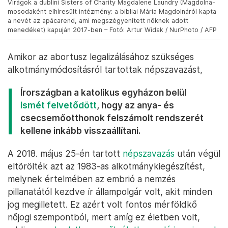
Virágok a dublini Sisters of Charity Magdalene Laundry (Magdolna-
mosodaként elhíresült intézmény: a bibliai Mária Magdolnáról kapta
a nevét az apácarend, ami megszégyenített nőknek adott
menedéket) kapuján 2017-ben – Fotó: Artur Widak / NurPhoto / AFP
Amikor az abortusz legalizálásához szükséges
alkotmánymódosításról tartottak népszavazást,
Írországban a katolikus egyházon belül