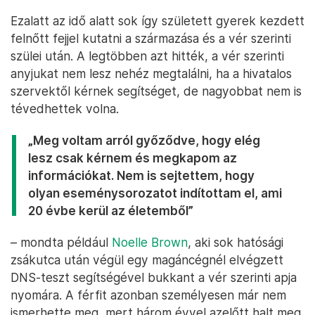
Walter Francis, Carmel Larkin és PJ Haverty 2021-ben Tuamban, az
intézmény területén talált tömegsírnál tartott megemlékezésen.
Mindhárman ebben az intézményben, a Bon Secours anya- és
csecsemőotthonban születtek – Fotó: Paul Faith / AFP
Ezalatt az idő alatt sok így született gyerek kezdett
felnőtt fejjel kutatni a származása és a vér szerinti
szülei után. A legtöbben azt hitték, a vér szerinti
anyjukat nem lesz nehéz megtalálni, ha a hivatalos
szervektől kérnek segítséget, de nagyobbat nem is
tévedhettek volna.