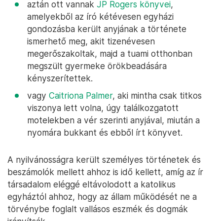
a leghíresebb közülük talán Philomena Lee,
akinek a történetéből először
könyv született
,
majd Judi Dench el is játszotta őt a
Philomena –
Határtalan szerelem
című, Oscar-díjra is jelölt
filmadaptációban,
June Goulding
, aki bábaként dolgozott a
bessborough-i otthonban, már a kilencvenes
évek végén kiadott
memoárjában
is
részletesen írt a témáról,
aztán ott vannak
JP Rogers könyvei
,
amelyekből az író kétévesen egyházi
gondozásba került anyjának a története
ismerhető meg, akit tizenévesen
megerőszakoltak, majd a tuami otthonban
megszült gyermeke örökbeadására
kényszerítettek.