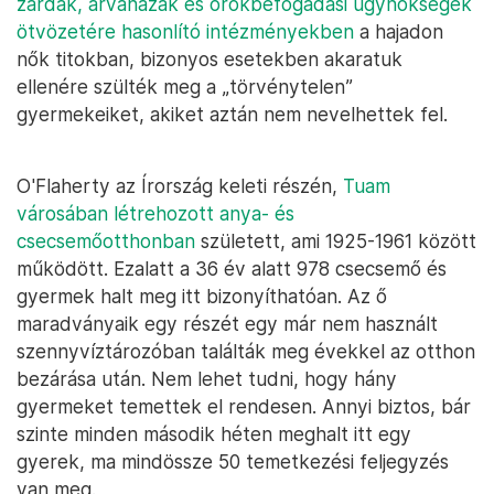
zárdák, árvaházak és örökbefogadási ügynökségek
ötvözetére hasonlító intézményekben
a hajadon
nők titokban, bizonyos esetekben akaratuk
ellenére szülték meg a „törvénytelen”
gyermekeiket, akiket aztán nem nevelhettek fel.
O'Flaherty az Írország keleti részén,
Tuam
városában létrehozott anya- és
csecsemőotthonban
született, ami 1925-1961 között
működött. Ezalatt a 36 év alatt 978 csecsemő és
gyermek halt meg itt bizonyíthatóan. Az ő
maradványaik egy részét egy már nem használt
szennyvíztározóban találták meg évekkel az otthon
bezárása után. Nem lehet tudni, hogy hány
gyermeket temettek el rendesen. Annyi biztos, bár
szinte minden második héten meghalt itt egy
gyerek, ma mindössze 50 temetkezési feljegyzés
van meg.