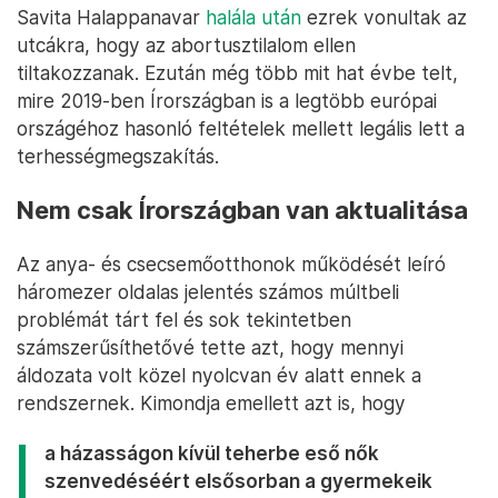
vetélésre utaló tüneteket mutatott. A kórházban az
orvosok azonban négy napig nem voltak
hajlandónak mesterségesen megszakítani a
terhességét egészen addig, amíg a magzatnak volt
szívhangja.
A nő szepszis jeleit kezdte mutatni, majd
három nappal a túl későn elvégzett
terhességmegszakítás után, vérmérgezés
miatt vesztette életét.
Savita Halappanavar
halála után
ezrek vonultak az
utcákra, hogy az abortusztilalom ellen
tiltakozzanak. Ezután még több mit hat évbe telt,
mire 2019-ben Írországban is a legtöbb európai
országéhoz hasonló feltételek mellett legális lett a
terhességmegszakítás.