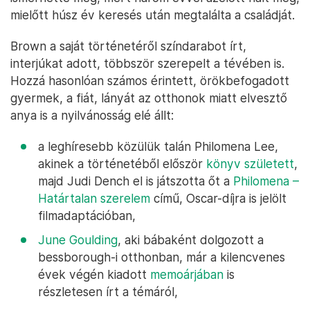
„Meg voltam arról győződve, hogy elég
lesz csak kérnem és megkapom az
információkat. Nem is sejtettem, hogy
olyan eseménysorozatot indítottam el, ami
20 évbe kerül az életemből”
– mondta például
Noelle Brown
, aki sok hatósági
zsákutca után végül egy magáncégnél elvégzett
DNS-teszt segítségével bukkant a vér szerinti apja
nyomára. A férfit azonban személyesen már nem
ismerhette meg, mert három évvel azelőtt halt meg,
mielőtt húsz év keresés után megtalálta a családját.
Brown a saját történetéről színdarabot írt,
interjúkat adott, többször szerepelt a tévében is.
Hozzá hasonlóan számos érintett, örökbefogadott
gyermek, a fiát, lányát az otthonok miatt elvesztő
anya is a nyilvánosság elé állt: