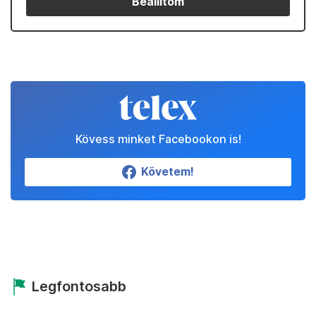
Partnereinktől
Állítsd be a Telexet
megbízható forrásnak!
Beállítom