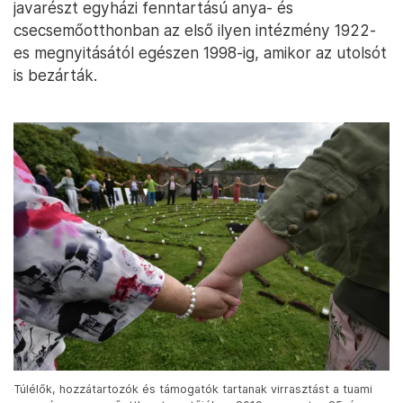
javarészt egyházi fenntartású anya- és
csecsemőotthonban az első ilyen intézmény 1922-
es megnyitásától egészen 1998-ig, amikor az utolsót
is bezárták.
Túlélők, hozzátartozók és támogatók tartanak virrasztást a tuami