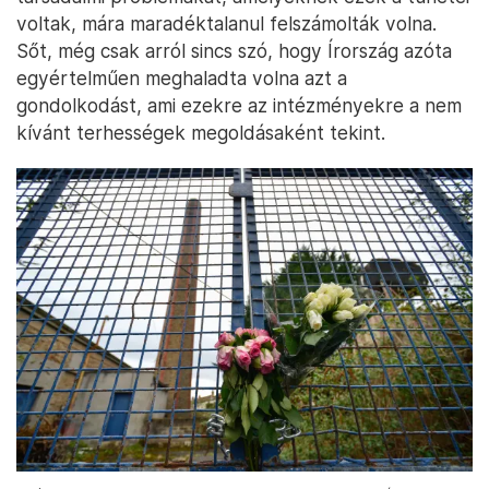
az 1991-es adatokhoz viszonyítva. Minden bizonnyal
ez is fontos szerepet játszott abban, hogy az anya-
és csecsemőotthonok problematikusságát vizsgálja,
majd elismerje
Írország és az egyház is
.
Vannak, akik visszaállítanák a régi
rendszert
Bár több mint 20 éve bezárták az utolsó anya- és
csecsemőotthonokat is, korántsem igaz, hogy a
társadalmi problémákat, amelyeknek ezek a tünetei
voltak, mára maradéktalanul felszámolták volna.
Sőt, még csak arról sincs szó, hogy Írország azóta
egyértelműen meghaladta volna azt a
gondolkodást, ami ezekre az intézményekre a nem
kívánt terhességek megoldásaként tekint.