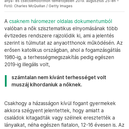
anya- és csecsemőotthon temetőjében 2019. augusztus 25-én –
Fotó: Charles McQuillan / Getty Images
A
csaknem háromezer oldalas dokumentumból
valóban a nők szisztematikus elnyomásának több
évtizedes rendszere rajzolódik ki, ami a jelentés
szerint is túlmutat az anyaotthonok működésén. Az
erősen katolikus országban, ahol a fogamzásgátlás
1980-ig, a terhességmegszakítás pedig egészen
2019-ig illegális volt,
számtalan nem kívánt terhességet volt
muszáj kihordaniuk a nőknek.
Csakhogy a házasságon kívül fogant gyermekek
akkora szégyent jelentettek, hogy amiatt a
családok kitagadták vagy szélnek eresztették a
lányaikat, néha egészen fiatalon, 12-16 évesen is. Az