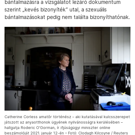
csecsemőotthonok működéséhez. Szerintük emiatt
az anyák és a gyermekek által elszenvedett
traumával sokkal kevésbé foglalkozik, az
intézményekben elkövetett konkrét visszaélések
ügyében pedig nagyon óvatosan fogalmaz. Hiába
szerepelnek például a vizsgálati anyagban azoknak
a nőknek a beszámolói, akiket kínoztak és vertek
az otthonokban, a jelentés csak annyit állapít meg,
hogy „a nők minden bizonnyal érzelmi
bántalmazásnak voltak kitéve”. A fizikai
bántalmazásra a vizsgálatot lezáró dokumentum
szerint „kevés bizonyíték” utal, a szexuális
bántalmazásokat pedig nem találta bizonyíthatónak.