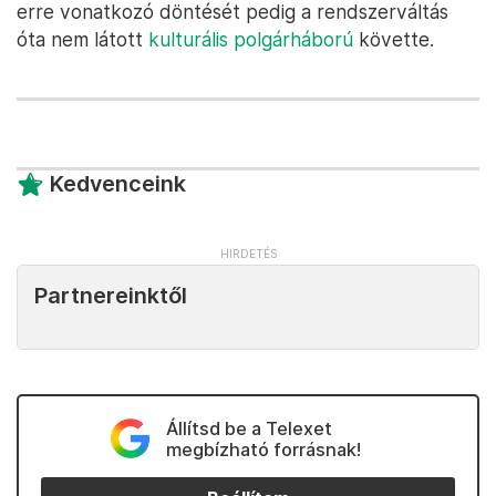
Az ír társadalom most ezekkel a tettekkel
szembenézhet a friss dokumentum tanulságai
alapján. Ugyanakkor ezeknek a tanulságoknak
nemzetközi viszonylatban is van olyan aktualitása,
amely miatt bárkinek érdemes lehet beleolvasni a
jelentésbe. Elég csak arra gondolni, hogy miközben
a szintén erősen katolikus Argentínában tavaly év
végén fogadták el
a kifejezetten szigorú
abortusztörvény enyhítését
, addig
Lengyelországban ősszel gyakorlatilag ismét
teljesen betiltották azt,
a lengyel alkotmánybíróság
erre vonatkozó döntését pedig a rendszerváltás
óta nem látott
kulturális polgárháború
követte.
Kedvenceink