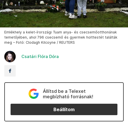
Emlékhely a kelet-írországi Tuam anya- és csecsemőotthonának
temetőjében, ahol 796 csecsemő és gyermek holttestét találták
meg – Fotó: Clodagh Kilcoyne / REUTERS
Csatári Flóra Dóra
Állítsd be a Telexet
megbízható forrásnak!
Beállítom