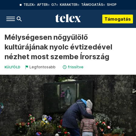
TELEX
AFTER
G7
KARAKTER
TÁMOGATÁS
SHOP
Támogatás
Mélységesen nőgyűlölő
kultúrájának nyolc évtizedével
nézhet most szembe Írország
Legfontosabb
frissítve
KÜLFÖLD