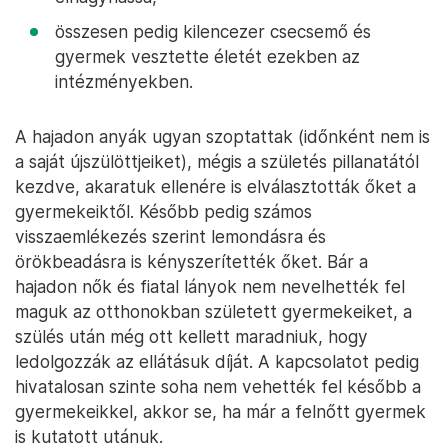
összesen pedig kilencezer csecsemő és
gyermek vesztette életét ezekben az
intézményekben.
A hajadon anyák ugyan szoptattak (időnként nem is
a saját újszülöttjeiket), mégis a születés pillanatától
kezdve, akaratuk ellenére is elválasztották őket a
gyermekeiktől. Később pedig számos
visszaemlékezés szerint lemondásra és
örökbeadásra is kényszerítették őket. Bár a
hajadon nők és fiatal lányok nem nevelhették fel
maguk az otthonokban született gyermekeiket, a
szülés után még ott kellett maradniuk, hogy
ledolgozzák az ellátásuk díját. A kapcsolatot pedig
hivatalosan szinte soha nem vehették fel később a
gyermekeikkel, akkor se, ha már a felnőtt gyermek
is kutatott utánuk.