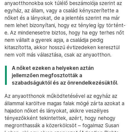
anyaotthonokba sok túlélő beszámolója szerint az
egyház, az állam, vagy a család kényszerítette a
nőket és a lányokat, de a jelentés szerint ma már
nem lehet bizonyítani, hogy ez tényleg így történt-
e. Az mindenesetre biztos, hogy ha egy terhes nőt
nem vállalt a gyerek apja, a családja pedig
kitaszította, akkor hosszú évtizedeken keresztül
nem volt más választása, csak az anyaotthon.
A nőket ezeken a helyeken aztán
jellemzően megfosztották a
szabadságuktól és az önrendelkezésüktől.
Az anyaotthonok működtetésével az egyház az
állammal karöltve magas falak mögé zárta azokat a
hajadon nőket és lányokat, akikre veszélyes
tényezőkként tekintettek, azért, hogy nehogy
megronthassák a közerkölcsöt – fogalmaz Susan