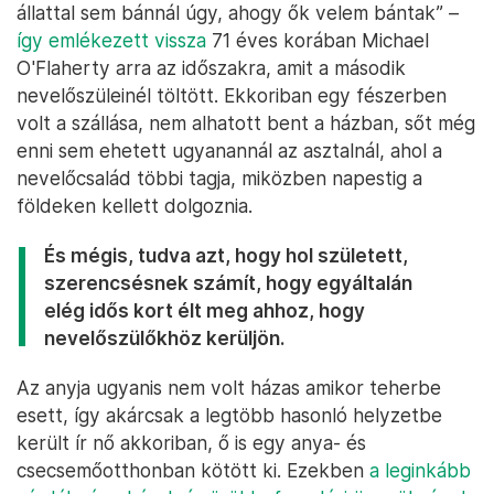
állattal sem bánnál úgy, ahogy ők velem bántak” –
így emlékezett vissza
71 éves korában Michael
O'Flaherty arra az időszakra, amit a második
nevelőszüleinél töltött. Ekkoriban egy fészerben
volt a szállása, nem alhatott bent a házban, sőt még
enni sem ehetett ugyanannál az asztalnál, ahol a
nevelőcsalád többi tagja, miközben napestig a
földeken kellett dolgoznia.
És mégis, tudva azt, hogy hol született,
szerencsésnek számít, hogy egyáltalán
elég idős kort élt meg ahhoz, hogy
nevelőszülőkhöz kerüljön.
Az anyja ugyanis nem volt házas amikor teherbe
esett, így akárcsak a legtöbb hasonló helyzetbe
került ír nő akkoriban, ő is egy anya- és
csecsemőotthonban kötött ki. Ezekben
a leginkább