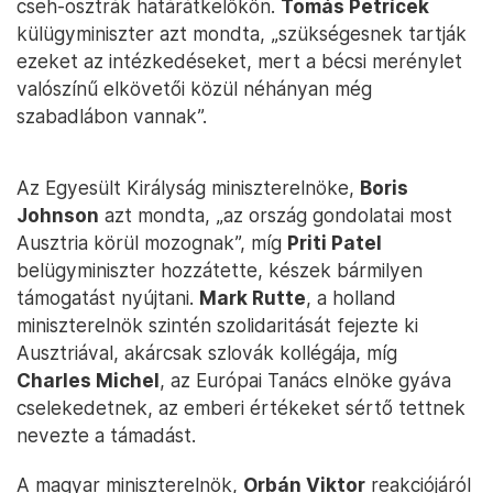
cseh-osztrák határátkelőkön.
Tomás Petrícek
külügyminiszter azt mondta, „szükségesnek tartják
ezeket az intézkedéseket, mert a bécsi merénylet
valószínű elkövetői közül néhányan még
szabadlábon vannak”.
Az Egyesült Királyság miniszterelnöke,
Boris
Johnson
azt mondta, „az ország gondolatai most
Ausztria körül mozognak”, míg
Priti Patel
belügyminiszter hozzátette, készek bármilyen
támogatást nyújtani.
Mark Rutte
, a holland
miniszterelnök szintén szolidaritását fejezte ki
Ausztriával, akárcsak szlovák kollégája, míg
Charles Michel
, az Európai Tanács elnöke gyáva
cselekedetnek, az emberi értékeket sértő tettnek
nevezte a támadást.
A magyar miniszterelnök,
Orbán Viktor
reakciójáról