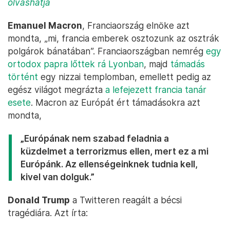
olvashatja
Emanuel Macron
, Franciaország elnöke azt
mondta, „mi, francia emberek osztozunk az osztrák
polgárok bánatában”. Franciaországban nemrég
egy
ortodox papra lőttek rá Lyonban
, majd
támadás
történt
egy nizzai templomban, emellett pedig az
egész világot megrázta
a lefejezett francia tanár
esete
. Macron az Európát ért támadásokra azt
mondta,
„Európának nem szabad feladnia a
küzdelmet a terrorizmus ellen, mert ez a mi
Európánk. Az ellenségeinknek tudnia kell,
kivel van dolguk.”
Donald Trump
a Twitteren reagált a bécsi
tragédiára. Azt írta: