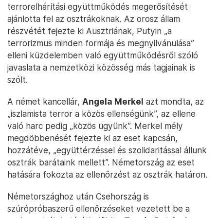
terrorelhárítási együttműködés megerősítését
ajánlotta fel az osztrákoknak. Az orosz állam
részvétét fejezte ki Ausztriának, Putyin „a
terrorizmus minden formája és megnyilvánulása”
elleni küzdelemben való együttműködésről szóló
javaslata a nemzetközi közösség más tagjainak is
szólt.
A német kancellár,
Angela Merkel
azt mondta, az
„iszlamista terror a közös ellenségünk”, az ellene
való harc pedig „közös ügyünk”. Merkel mély
megdöbbenését fejezte ki az eset kapcsán,
hozzátéve, „együttérzéssel és szolidaritással állunk
osztrák barátaink mellett”. Németország az eset
hatására fokozta az ellenőrzést az osztrák határon.
Németországhoz után Csehország is
szúrópróbaszerű ellenőrzéseket vezetett be a