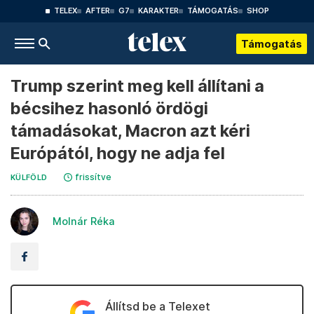
TELEX
AFTER
G7
KARAKTER
TÁMOGATÁS
SHOP
Támogatás
Trump szerint meg kell állítani a
bécsihez hasonló ördögi
támadásokat, Macron azt kéri
Európától, hogy ne adja fel
frissítve
KÜLFÖLD
Molnár Réka
Állítsd be a Telexet