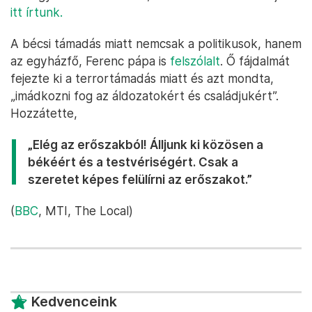
itt írtunk.
A bécsi támadás miatt nemcsak a politikusok, hanem
az egyházfő, Ferenc pápa is
felszólalt
. Ő fájdalmát
fejezte ki a terrortámadás miatt és azt mondta,
„imádkozni fog az áldozatokért és családjukért”.
Hozzátette,
„Elég az erőszakból! Álljunk ki közösen a
békéért és a testvériségért. Csak a
szeretet képes felülírni az erőszakot.”
(
BBC
, MTI, The Local)
Kedvenceink