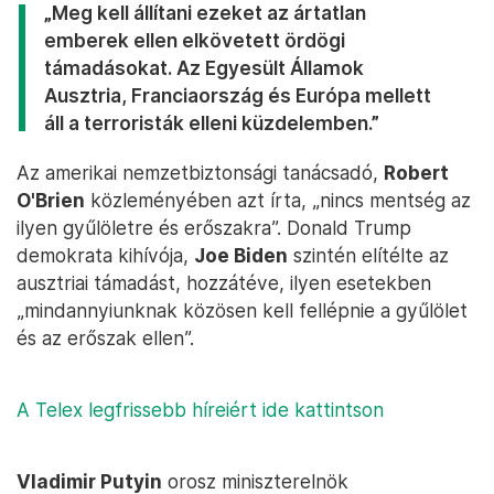
„Meg kell állítani ezeket az ártatlan
emberek ellen elkövetett ördögi
támadásokat. Az Egyesült Államok
Ausztria, Franciaország és Európa mellett
áll a terroristák elleni küzdelemben.”
Az amerikai nemzetbiztonsági tanácsadó,
Robert
O'Brien
közleményében azt írta, „nincs mentség az
ilyen gyűlöletre és erőszakra”. Donald Trump
demokrata kihívója,
Joe Biden
szintén elítélte az
ausztriai támadást, hozzátéve, ilyen esetekben
„mindannyiunknak közösen kell fellépnie a gyűlölet
és az erőszak ellen”.
A Telex legfrissebb híreiért ide kattintson
Vladimir Putyin
orosz miniszterelnök