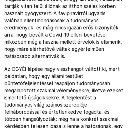
tartják vitán felül állónak az itthon széles körben
használt gyógyszert. A favipiravirról ugyanis
valóban ellentmondásosak a tudományos
eredmények, és máig nincs igazán erős bizonyíték
arra, hogy bevált a Covid-19 elleni bevetése,
miközben még a haszna mellett érvelők is elismerik,
hogy mára elérhetővé váltak egyértelműen
hatásosabb alternatívák is.
Az OGYÉI lépése nagy visszhangot váltott ki, mert
példátlan, hogy egy állami testület
büntetőfeljelentéssel reagáljon tudományosan
megalapozott szakmai véleményekre, illetve ezeket
ismertető újságcikkekre. A feljelentést a
tudományos világ számos szereplője
felháborodással és értetlenkedve fogadta, és
többen hangsúlyozták: még ha a konkrét szakmai
kérdésben teljesen igaza is lenne a hatóságnak, egy