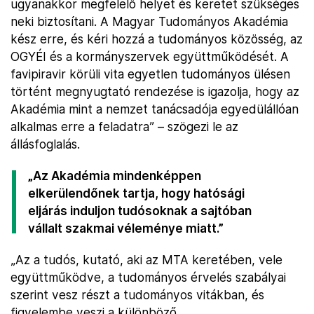
ugyanakkor megfelelő helyet és keretet szükséges
neki biztosítani. A Magyar Tudományos Akadémia
kész erre, és kéri hozzá a tudományos közösség, az
OGYÉI és a kormányszervek együttműködését. A
favipiravir körüli vita egyetlen tudományos ülésen
történt megnyugtató rendezése is igazolja, hogy az
Akadémia mint a nemzet tanácsadója egyedülállóan
alkalmas erre a feladatra” – szögezi le az
állásfoglalás.
„Az Akadémia mindenképpen
elkerülendőnek tartja, hogy hatósági
eljárás induljon tudósoknak a sajtóban
vállalt szakmai véleménye miatt.”
„Az a tudós, kutató, aki az MTA keretében, vele
együttműködve, a tudományos érvelés szabályai
szerint vesz részt a tudományos vitákban, és
figyelembe veszi a különböző