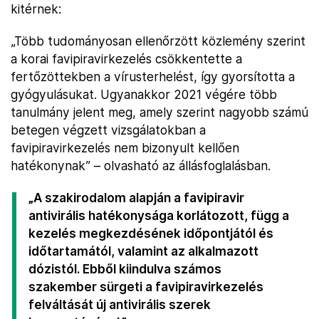
kitérnek:
„Több tudományosan ellenőrzött közlemény szerint
a korai favipiravirkezelés csökkentette a
fertőzöttekben a vírusterhelést, így gyorsította a
gyógyulásukat. Ugyanakkor 2021 végére több
tanulmány jelent meg, amely szerint nagyobb számú
betegen végzett vizsgálatokban a
favipiravirkezelés nem bizonyult kellően
hatékonynak” – olvasható az állásfoglalásban.
„A szakirodalom alapján a favipiravir
antivirális hatékonysága korlátozott, függ a
kezelés megkezdésének időpontjától és
időtartamától, valamint az alkalmazott
dózistól. Ebből kiindulva számos
szakember sürgeti a favipiravirkezelés
felváltását új antivirális szerek