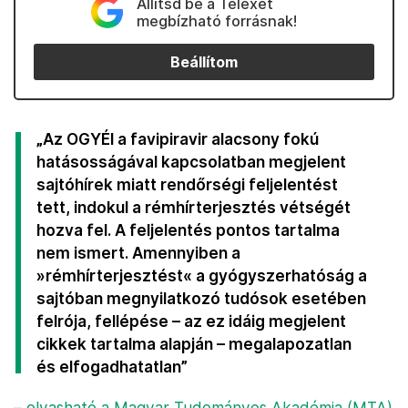
Állítsd be a Telexet
megbízható forrásnak!
Beállítom
„Az OGYÉI a favipiravir alacsony fokú
hatásosságával kapcsolatban megjelent
sajtóhírek miatt rendőrségi feljelentést
tett, indokul a rémhírterjesztés vétségét
hozva fel. A feljelentés pontos tartalma
nem ismert. Amennyiben a
»rémhírterjesztést« a gyógyszerhatóság a
sajtóban megnyilatkozó tudósok esetében
felrója, fellépése – az ez idáig megjelent
cikkek tartalma alapján – megalapozatlan
és elfogadhatatlan”
–
olvasható a Magyar Tudományos Akadémia (MTA)