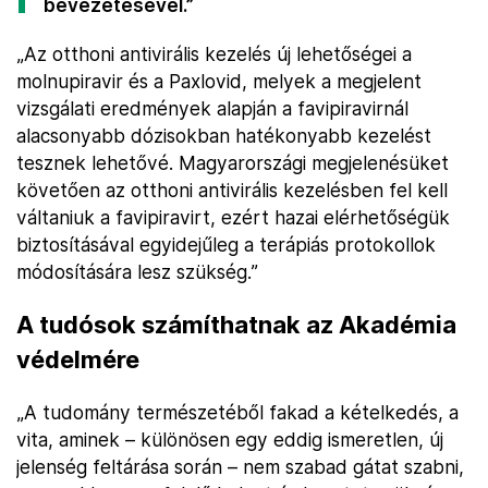
bevezetésével.”
„Az otthoni antivirális kezelés új lehetőségei a
molnupiravir és a Paxlovid, melyek a megjelent
vizsgálati eredmények alapján a favipiravirnál
alacsonyabb dózisokban hatékonyabb kezelést
tesznek lehetővé. Magyarországi megjelenésüket
követően az otthoni antivirális kezelésben fel kell
váltaniuk a favipiravirt, ezért hazai elérhetőségük
biztosításával egyidejűleg a terápiás protokollok
módosítására lesz szükség.”
A tudósok számíthatnak az Akadémia
védelmére
„A tudomány természetéből fakad a kételkedés, a
vita, aminek – különösen egy eddig ismeretlen, új
jelenség feltárása során – nem szabad gátat szabni,