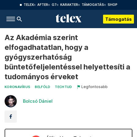
TELEX
AFTER
G7
KARAKTER
TÁMOGATÁS
SHOP
Támogatás
Az Akadémia szerint
elfogadhatatlan, hogy a
gyógyszerhatóság
büntetőfeljelentéssel helyettesíti a
tudományos érveket
Legfontosabb
KORONAVÍRUS
BELFÖLD
TECHTUD
Bolcsó Dániel