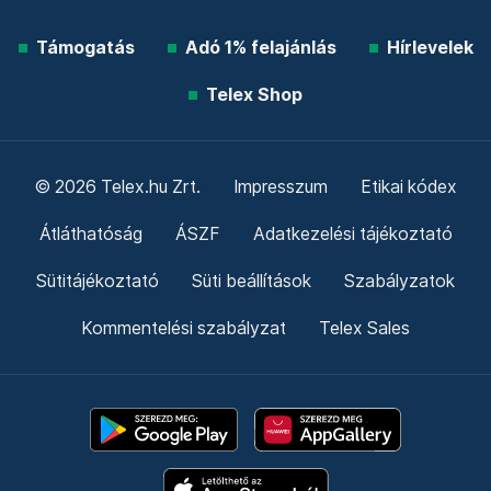
Támogatás
Adó 1% felajánlás
Hírlevelek
Telex Shop
© 2026 Telex.hu Zrt.
Impresszum
Etikai kódex
Átláthatóság
ÁSZF
Adatkezelési tájékoztató
Sütitájékoztató
Süti beállítások
Szabályzatok
Kommentelési szabályzat
Telex Sales