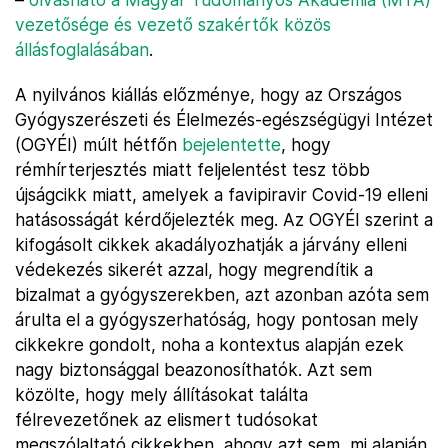
vezetősége és vezető szakértők közös
állásfoglalásában
.
A nyilvános kiállás előzménye, hogy az Országos
Gyógyszerészeti és Élelmezés-egészségügyi Intézet
(OGYÉI) múlt hétfőn
bejelentette
, hogy
rémhírterjesztés miatt feljelentést tesz több
újságcikk miatt, amelyek a favipiravir Covid-19 elleni
hatásosságát kérdőjelezték meg. Az OGYÉI szerint a
kifogásolt cikkek akadályozhatják a járvány elleni
védekezés sikerét azzal, hogy megrendítik a
bizalmat a gyógyszerekben, azt azonban azóta sem
árulta el a gyógyszerhatóság, hogy pontosan mely
cikkekre gondolt, noha a kontextus alapján ezek
nagy biztonsággal beazonosíthatók. Azt sem
közölte, hogy mely állításokat találta
félrevezetőnek az elismert tudósokat
megszólaltató cikkekben, ahogy azt sem, mi alapján