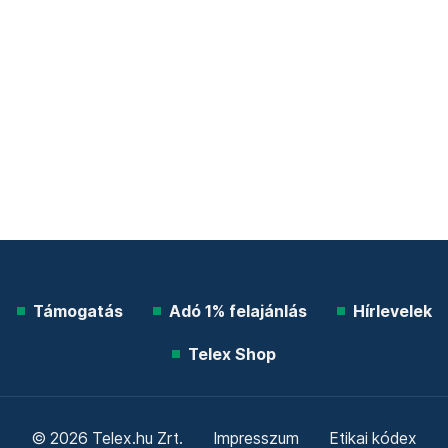
Támogatás
Adó 1% felajánlás
Hírlevelek
Telex Shop
© 2026 Telex.hu Zrt.
Impresszum
Etikai kódex