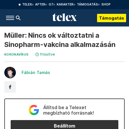
TELEX
AFTER
G7
KARAKTER
TÁMOGATÁS
SHOP
Támogatás
Müller: Nincs ok változtatni a
Sinopharm-vakcina alkalmazásán
frissítve
KORONAVÍRUS
Fábián Tamás
Állítsd be a Telexet
megbízható forrásnak!
Beállítom