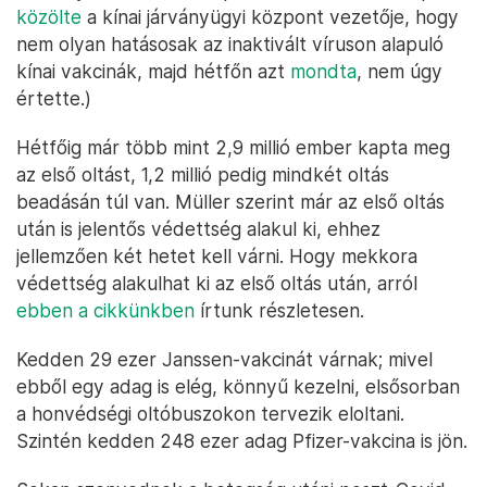
közölte
a kínai járványügyi központ vezetője, hogy
nem olyan hatásosak az inaktivált víruson alapuló
kínai vakcinák, majd hétfőn azt
mondta
, nem úgy
értette.)
Hétfőig már több mint 2,9 millió ember kapta meg
az első oltást, 1,2 millió pedig mindkét oltás
beadásán túl van. Müller szerint már az első oltás
után is jelentős védettség alakul ki, ehhez
jellemzően két hetet kell várni. Hogy mekkora
védettség alakulhat ki az első oltás után, arról
ebben a cikkünkben
írtunk részletesen.
Kedden 29 ezer Janssen-vakcinát várnak; mivel
ebből egy adag is elég, könnyű kezelni, elsősorban
a honvédségi oltóbuszokon tervezik eloltani.
Szintén kedden 248 ezer adag Pfizer-vakcina is jön.