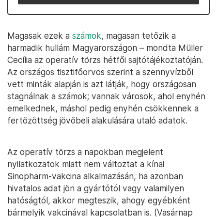
Magasak ezek a
számok
, magasan tetőzik a
harmadik hullám Magyarországon – mondta Müller
Cecília az operatív törzs hétfői sajtótájékoztatóján.
Az országos tisztifőorvos szerint a szennyvízből
vett minták alapján is azt látják, hogy országosan
stagnálnak a számok; vannak városok, ahol enyhén
emelkednek, máshol pedig enyhén csökkennek a
fertőzöttség jövőbeli alakulására utaló adatok.
Az operatív törzs a napokban megjelent
nyilatkozatok miatt nem változtat a kínai
Sinopharm-vakcina alkalmazásán, ha azonban
hivatalos adat jön a gyártótól vagy valamilyen
hatóságtól, akkor megteszik, ahogy egyébként
bármelyik vakcinával kapcsolatban is. (Vasárnap