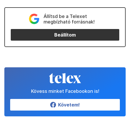
Állítsd be a Telexet
megbízható forrásnak!
Beállítom
Kövess minket Facebookon is!
Követem!