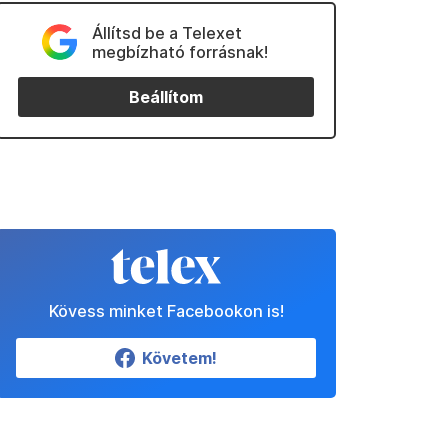
Állítsd be a Telexet
megbízható forrásnak!
Beállítom
Kövess minket Facebookon is!
Követem!