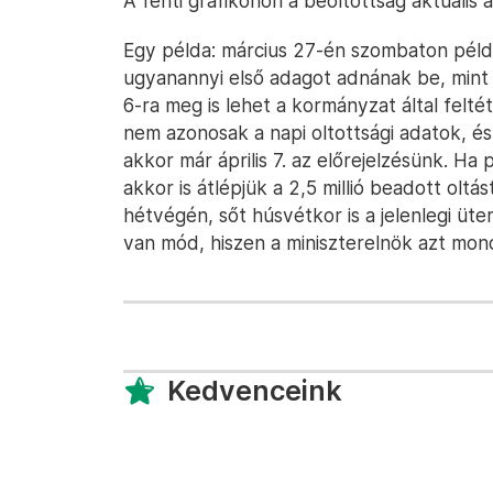
A fenti grafikonon a beoltottság aktuális ál
Egy példa: március 27-én szombaton példá
ugyanannyi első adagot adnának be, mint e
6-ra meg is lehet a kormányzat által feltét
nem azonosak a napi oltottsági adatok, és
akkor már április 7. az előrejelzésünk. Ha
akkor is átlépjük a 2,5 millió beadott oltás
hétvégén, sőt húsvétkor is a jelenlegi üte
van mód, hiszen a miniszterelnök azt mond
Kedvenceink