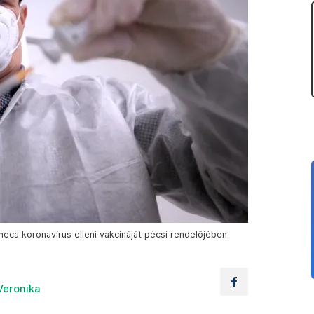
neca koronavírus elleni vakcináját pécsi rendelőjében
Veronika