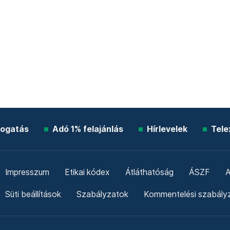
ogatás
Adó 1% felajánlás
Hírlevelek
Tele
Impresszum
Etikai kódex
Átláthatóság
ÁSZF
A
Süti beállítások
Szabályzatok
Kommentelési szabály