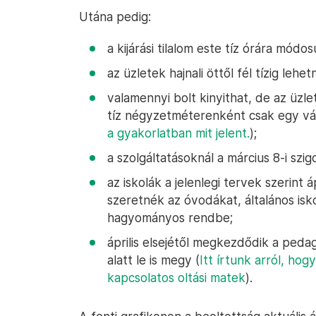
Utána pedig:
a kijárási tilalom este tíz órára módosu
az üzletek hajnali öttől fél tízig lehe
valamennyi bolt kinyithat, de az üzle
tíz négyzetméterenként csak egy vás
a gyakorlatban mit jelent.
);
a szolgáltatásoknál a március 8-i szig
az iskolák a jelenlegi tervek szerint 
szeretnék az óvodákat, általános isko
hagyományos rendbe;
április elsejétől megkezdődik a peda
alatt le is megy (
Itt írtunk arról, ho
kapcsolatos oltási matek
).