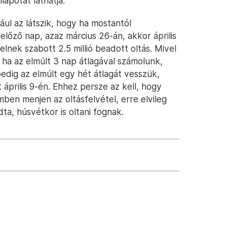
lapotát láthatja.
ul az látszik, hogy ha mostantól
lőző nap, azaz március 26-án, akkor április
elnek szabott 2.5 millió beadott oltás. Mivel
 ha az elmúlt 3 nap átlagával számolunk,
 pedig az elmúlt egy hét átlagát vesszük,
t április 9-én. Ehhez persze az kell, hogy
mben menjen az oltásfelvétel, erre elvileg
ta, húsvétkor is oltani fognak.