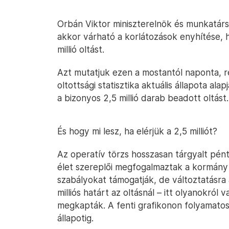
Orbán Viktor miniszterelnök és munkatársa
akkor várható a korlátozások enyhítése,
millió oltást.
Azt mutatjuk ezen a mostantól naponta, re
oltottsági statisztika aktuális állapota al
a bizonyos 2,5 millió darab beadott oltást.
És hogy mi lesz, ha elérjük a 2,5 milliót?
Az operatív törzs hosszasan tárgyalt pént
élet szereplői megfogalmaztak a kormány
szabályokat támogatják, de változtatásra 
milliós határt az oltásnál – itt olyanokról 
megkapták. A fenti grafikonon folyamatosa
állapotig.