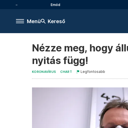
Emőd
Menü
Kereső
Nézze meg, hogy állu
nyitás függ!
Legfontosabb
KORONAVÍRUS
CHART