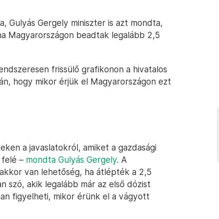
, Gulyás Gergely miniszter is azt mondta,
 ha Magyarországon beadtak legalább 2,5
ndszeresen frissülő grafikonon a hivatalos
apján, hogy mikor érjük el Magyarországon ezt
eken a javaslatokról, amiket a gazdasági
 felé –
mondta Gulyás Gergely
. A
akkor van lehetőség, ha átlépték a 2,5
van szó, akik legalább már az első dózist
n figyelheti, mikor érünk el a vágyott