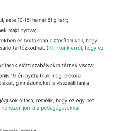
l, este 10-től hajnali ötig tart;
tnek majd nyitva;
tekben és boltokban biztosítani kell, hogy
árló tartózkodhat. (
Itt írtunk arról, hogy ez
orítások előtti szabályokra térnek vissza;
április 19-én nyithatnak meg, ekkora
lákat, gimnáziumokat is visszaállítani a
gógusok oltása, remélik, hogy ez egy hét
gy nehezen jön ki a pedagógusokkal