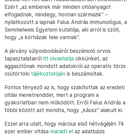
Ezért „az emberek már minden oltóanyagot
elfogadnak, mindegy, honnan származik” –
nyilatkozott a lapnak Falus András immunológus, a
Semmelweis Egyetem kutatója, aki arról is szólt,
hogy „a kórházak tele vannak”.
A járvány súlyosbodásáról beszámoló orvos
tapasztalatairól
itt olvashatja
cikkünket, az
aggasztónak mondott adatokról az operatív törzs
csütörtöki
tájékoztatóján
is beszámoltak.
Fontos tényező az is, hogy szakítottak az eredeti
oltási menetrenddel, mert a program a
gyakorlatban nem működött. Erről Falus András a
többi között azt mondta, hogy „káosz” alakult ki.
Ezzel arra utalt, hogy március első hétvégéjén 74
ezer ember oltása
maradt el
az adatbázis