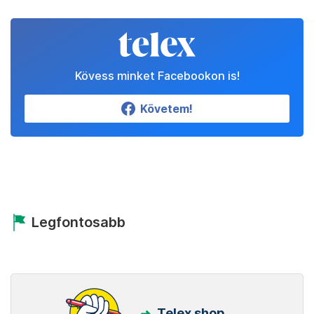
Kövess minket Facebookon is!
Követem!
Legfontosabb
Telex shop