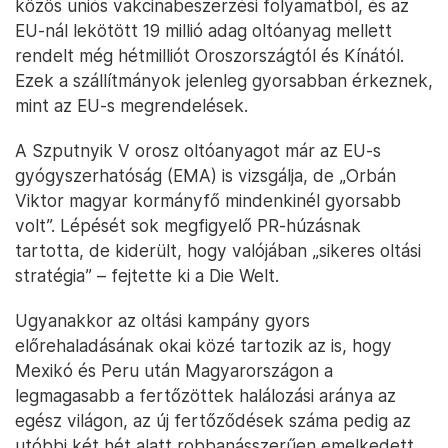
közös uniós vakcinabeszerzési folyamatból, és az
EU-nál lekötött 19 millió adag oltóanyag mellett
rendelt még hétmilliót Oroszországtól és Kínától.
Ezek a szállítmányok jelenleg gyorsabban érkeznek,
mint az EU-s megrendelések.
A Szputnyik V orosz oltóanyagot már az EU-s
gyógyszerhatóság (EMA) is vizsgálja, de „Orbán
Viktor magyar kormányfő mindenkinél gyorsabb
volt”. Lépését sok megfigyelő PR-húzásnak
tartotta, de kiderült, hogy valójában „sikeres oltási
stratégia” – fejtette ki a Die Welt.
Ugyanakkor az oltási kampány gyors
előrehaladásának okai közé tartozik az is, hogy
Mexikó és Peru után Magyarországon a
legmagasabb a fertőzöttek halálozási aránya az
egész világon, az új fertőződések száma pedig az
utóbbi két hét alatt robbanásszerűen emelkedett.