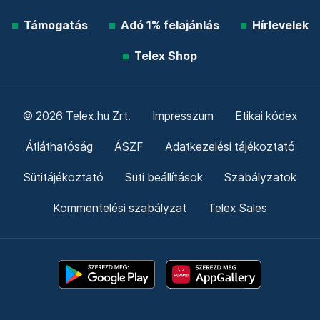
Támogatás
Adó 1% felajánlás
Hírlevelek
Telex Shop
© 2026 Telex.hu Zrt.
Impresszum
Etikai kódex
Átláthatóság
ÁSZF
Adatkezelési tájékoztató
Sütitájékoztató
Süti beállítások
Szabályzatok
Kommentelési szabályzat
Telex Sales