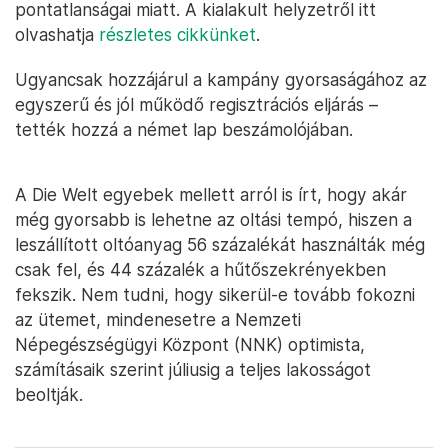
pontatlanságai miatt. A kialakult helyzetről itt
olvashatja
részletes cikkünket
.
Ugyancsak hozzájárul a kampány gyorsaságához az
egyszerű és jól működő regisztrációs eljárás –
tették hozzá a német lap beszámolójában.
A Die Welt egyebek mellett arról is írt, hogy akár
még gyorsabb is lehetne az oltási tempó, hiszen a
leszállított oltóanyag 56 százalékát használták még
csak fel, és 44 százalék a hűtőszekrényekben
fekszik. Nem tudni, hogy sikerül-e tovább fokozni
az ütemet, mindenesetre a Nemzeti
Népegészségügyi Központ (NNK) optimista,
számításaik szerint júliusig a teljes lakosságot
beoltják.