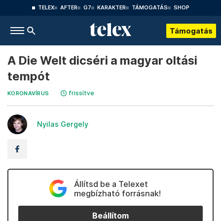
TELEX
AFTER
G7
KARAKTER
TÁMOGATÁS
SHOP
Támogatás
A Die Welt dicséri a magyar oltási
tempót
frissítve
KORONAVÍRUS
Nyilas Gergely
Állítsd be a Telexet
megbízható forrásnak!
Beállítom