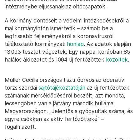
intézménybe eljussanak az oltócsapatok.
A kormány döntéseit a védelmi intézkedésekről a
mai kormányinfón ismertetik – számolt be a
legfrissebb fejleményekről a koronavírusról
tájékoztató kormányzati
honlap
. Az adatok alapján
13 093 tesztet végeztek. Egy nappal korábban 85
halálos áldozatot és 1004 új fertőzöttek
közöltek
.
Müller Cecília országos tisztifőorvos az operatív
törzs szerdai
sajtótájékoztatóján
az új fertőzöttek
számának mérséklődéséről beszélt, azt mondta,
lecsengőben van a járvány második hulláma
Magyarországon. „Jelentős a gyógyultak száma, és
egyre csökken az aktív fertőzötteké” –
fogalmazott.