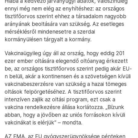
Hiába a kedvező járványügyi adatok, valószínűleg
ennyi még nem elég az enyhítéshez: az országos
tisztifőorvos szerint ehhez a társadalom nagyobb
arányának beoltására van szükség. Az esetleges
mérséklésről mindenesetre a szerdai
kormányülésen tárgyalt a kormány.
Vakcinaügyileg úgy áll az ország, hogy eddig 201
ezer ember oltására elegendő oltóanyag érkezett
be, az országos tisztifőorvos szerint pedig akár EU-
n belüli, akár a kontinensen és a szövetségen kívüli
vakcinabeszerzésre van szükség a hazai tömeges
oltások felpörgetéséhez. A tisztifőorvos szerint
intenzíven zajlik az oltási program, ezt csak a
vakcina rendelkezésre állása korlátozza. „Bízunk
abban, hogy a jövőben az uniós forrásokon kívüli
vakcinákat is elérjük” – mondta.
AZ EMA, az EU gyógyszerügynöksége pénteken