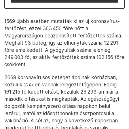
1569 újabb esetben mutatták ki az új koronavírus-
fertőzést, ezzel 363 450 főre nőtt a
Magyarországon beazonosított fertőzöttek száma.
Meghalt 93 beteg, így az elhunytak száma 12 291
főre emelkedett. A gyógyultak száma jelenleg
249 003 fő, az aktív fertőzöttek száma 102 156 főre
csökkent.
3669 koronavírusos beteget ápolnak kórházban,
közülük 255-en vannak lélegeztetőgépen. Eddig
161 215 fő kapott oltást, közülük 26 293-an már a
második oltásukat is megkapták. Az egészségügyi
dolgozók kampányszerű oltása napokon belül
lezárul, mától az idősotthonokra összpontosul a
vakcináció. A cél az, hogy a következő napokban
minden idősotthonba és bentlakásos szociális