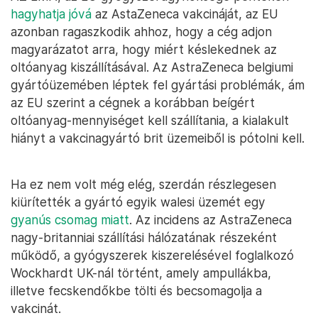
hagyhatja jóvá
az AstaZeneca vakcináját, az EU
azonban ragaszkodik ahhoz, hogy a cég adjon
magyarázatot arra, hogy miért késlekednek az
oltóanyag kiszállításával. Az AstraZeneca belgiumi
gyártóüzemében léptek fel gyártási problémák, ám
az EU szerint a cégnek a korábban beígért
oltóanyag-mennyiséget kell szállítania, a kialakult
hiányt a vakcinagyártó brit üzemeiből is pótolni kell.
Ha ez nem volt még elég, szerdán részlegesen
kiürítették a gyártó egyik walesi üzemét egy
gyanús csomag miatt
. Az incidens az AstraZeneca
nagy-britanniai szállítási hálózatának részeként
működő, a gyógyszerek kiszerelésével foglalkozó
Wockhardt UK-nál történt, amely ampullákba,
illetve fecskendőkbe tölti és becsomagolja a
vakcinát.