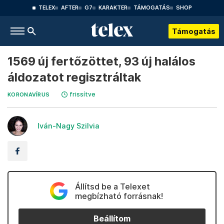
TELEX
AFTER
G7
KARAKTER
TÁMOGATÁS
SHOP
Támogatás
1569 új fertőzöttet, 93 új halálos
áldozatot regisztráltak
frissítve
KORONAVÍRUS
Iván-Nagy Szilvia
Állítsd be a Telexet
megbízható forrásnak!
Beállítom