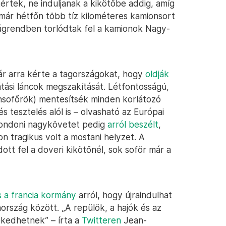
kértek, ne induljanak a kikötőbe addig, amíg
 már hétfőn több tíz kilométeres kamionsort
grendben torlódtak fel a kamionok Nagy-
ár arra kérte a tagországokat, hogy
oldják
látási láncok megszakítását. Létfontosságú,
nsofőrök) mentesítsék minden korlátozó
s tesztelés alól is – olvasható az Európai
londoni nagykövetet pedig
arról beszélt
,
n tragikus volt a mostani helyzet. A
ott fel a doveri kikötőnél, sok sofőr már a
s a francia kormány
arról, hogy újraindulhat
ország között. „A repülők, a hajók és az
ekedhetnek” – írta a
Twitteren
Jean-