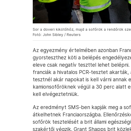
Sor a doveri kikötőhőz, majd a sofőrök a rendőrök sz
Fotó: John Sibley / Reuters
Az egyezmény értelmében azonban Franci
gyorsteszthez köti a belépés engedélyezé
eleve csak negatív teszttel lehet belépni.
franciák a hivatalos PCR-tesztet akarták,
tesztnél akár napokat is kell várni annak
kamionsofőröknek végül a 30 perc alatt 
kell elvégeztetniük.
Az eredményt SMS-ben kapják meg a sofőr
átkelhetnek Franciaországba. Ellenőrzésko
sofőrök tesztelését a brit állami egészség
szakértői végzik. Grant Shapps brit közle