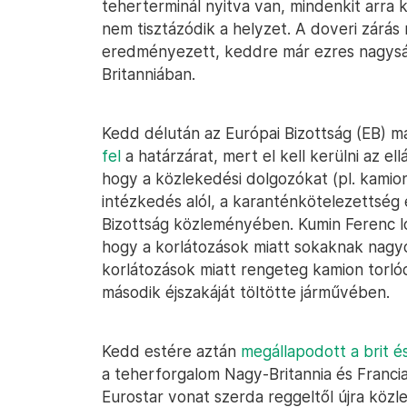
teherterminál nyitva van, mindenkit arra 
nem tisztázódik a helyzet. A doveri zárás
eredményezett, keddre már ezres nagysá
Britanniában.
Kedd délután az Európai Bizottság (EB) m
fel
a határzárat, mert el kell kerülni az el
hogy a közlekedési dolgozókat (pl. kamio
intézkedés alól, a karanténkötelezettség é
Bizottság közleményében. Kumin Ferenc 
hogy a korlátozások miatt sokaknak nagyo
korlátozások miatt rengeteg kamion torlód
második éjszakáját töltötte járművében.
Kedd estére aztán
megállapodott a brit é
a teherforgalom Nagy-Britannia és Francia
Eurostar vonat szerda reggeltől újra közl