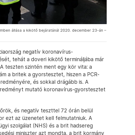
emben állása a kikötő bejáratánál 2020. december 23-án –
aország negatív koronavírus-
sét, tehát a doveri kikötő termináljába már
 A teszten szintén ment egy kör vita: a
 ám a britek a gyorstesztet, hiszen a PCR-
 eredményére, és sokkal drágább is. A
eredményt mutató koronavírus-gyorstesztet
ök, és negatív teszttel 72 órán belül
r ezt az üzenetet kell felmutatniuk. A
ügyi szolgálat (NHS) és a brit hadsereg
kedési miniszter azt mondta, a brit kormány