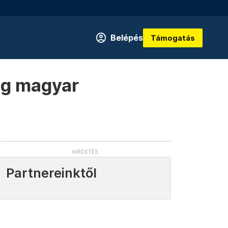
Belépés
Támogatás
teg magyar
Partnereinktől