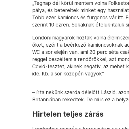
„Tegnap dél körül mentem volna Folkestone
pálya, és betereltek minket egy használa
Több ezer kamionos és furgonos vár itt.
szerint 10 ezren. Sokaknak ételük-italuk 
Londoni magyarok hoztak volna élelmisze
őket, ezért a beérkező kamionosoknak adj
WC a sor elején van, ami 20 perc séta csak
reggel beszéltem a rendőrökkel, azt mond
Covid-tesztet, akinek negatív, az mehet 
ide. Kb. a sor közepén vagyok”
– írta nekünk szerda délelőtt László, azo
Britanniában rekedtek. De mi is ez a helyz
Hirtelen teljes zárás
Londonban nemrég a koronavírus egy ol