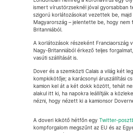
ismert vírustörzseknél jóval gyorsabban t
szigorú korlátozásokat vezettek be, majd
Magyarország – jelentette be, hogy nem
Britanniából.
A korlátozások részeként Franciaország va
Nagy-Britanniából érkező teljes forgalmat,
vasúti szállítását is.
Dover és a szemközti Calais a világ két l
kompkikötője; a karácsonyi áruszállítási 
kamion kel át a két dokk között, tehát ne
alakul itt ki, ha napokra leállítják a közl
nézni, hogy nézett ki a kamionsor Doverné
A doveri kikötő hétfőn egy
Twitter-poszt
kompforgalom megszűnt az EU és az Egyesü