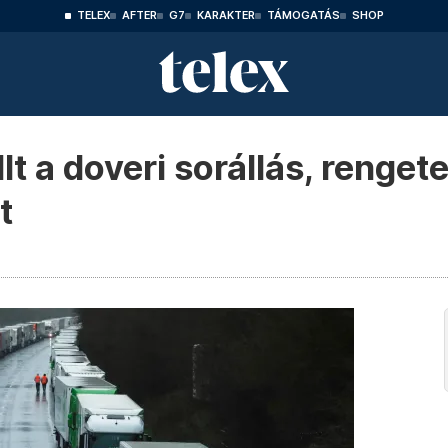
TELEX
AFTER
G7
KARAKTER
TÁMOGATÁS
SHOP
lt a doveri sorállás, renge
t