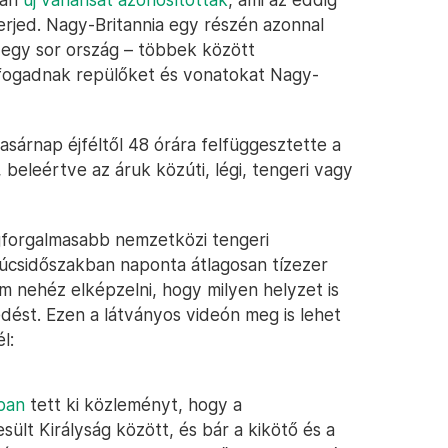
erjed. Nagy-Britannia egy részén azonnal
 egy sor ország – többek között
 fogadnak repülőket és vonatokat Nagy-
sárnap éjféltől 48 órára felfüggesztette a
 beleértve az áruk közúti, légi, tengeri vagy
egforgalmasabb nemzetközi tengeri
csúcsidőszakban naponta átlagosan tízezer
m nehéz elképzelni, hogy milyen helyzet is
ekedést. Ezen a látványos videón meg is lehet
l:
ban
tett ki közleményt, hogy a
lt Királyság között, és bár a kikötő és a