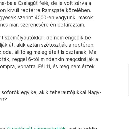
-ba a Csalagút felé, de le volt zárva a
ton kívüli reptérre Ramsgate közelében.
 Egyesek szerint 4000-en vagyunk, mások
sincs már, szerencsére én betáraztam.
rt személyautókkal, de nem engedik be
ák át, akik aztán szétosztják a reptéren.
 oda, állítólag meleg ételt is osztanak. Ma
ták, reggel 6-tól mindenkin megcsinálják a
kompra, vonatra. Fél 11, és még nem értek
n sofőrök egyike, akik teherautójukkal Nagy-
et?
yan
új variánsát azonosították
, ami az eddig