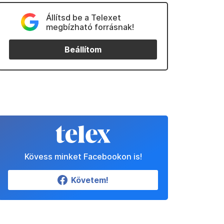
Állítsd be a Telexet
megbízható forrásnak!
Beállítom
Kövess minket Facebookon is!
Követem!