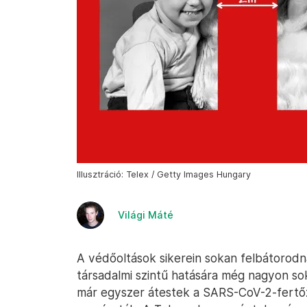
Illusztráció: Telex / Getty Images Hungary
Világi Máté
A védőoltások sikerein sokan felbátorodna
társadalmi szintű hatására még nagyon sok
már egyszer átestek a SARS-CoV-2-fertőz