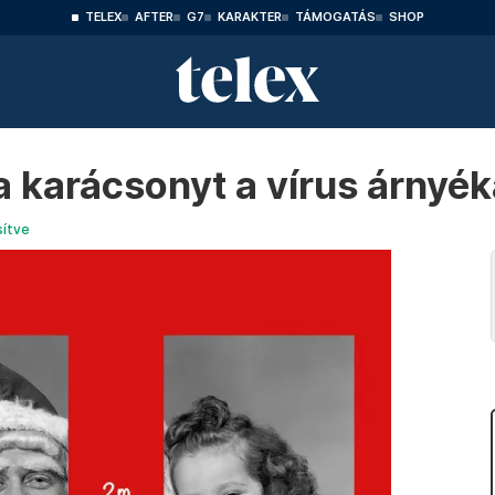
TELEX
AFTER
G7
KARAKTER
TÁMOGATÁS
SHOP
 karácsonyt a vírus árnyé
sítve