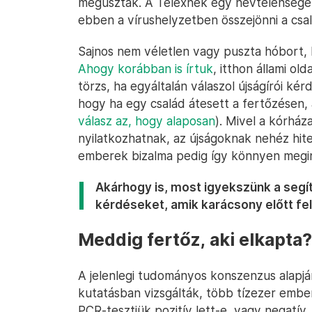
megúszták. A Telexnek egy névtelenséget 
ebben a vírushelyzetben összejönni a csa
Sajnos nem véletlen vagy puszta hóbort, 
Ahogy korábban is írtuk
, itthon állami old
törzs, ha egyáltalán válaszol újságírói kér
hogy ha egy család átesett a fertőzésen, a
válasz az, hogy alaposan
). Mivel a kórhá
nyilatkozhatnak, az újságoknak nehéz hitel
emberek bizalma pedig így könnyen meg
Akárhogy is, most igyekszünk a segí
kérdéseket, amik karácsony előtt fe
Meddig fertőz, aki elkapta?
A jelenlegi tudományos konszenzus alapj
kutatásban vizsgálták, több tízezer ember
PCR-tesztjük pozitív lett-e, vagy negatív,