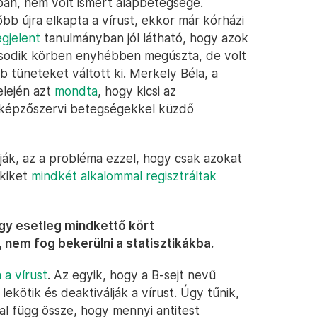
ban, nem volt ismert alapbetegsége.
bb újra elkapta a vírust, ekkor már kórházi
gjelent
tanulmányban jól látható, hogy azok
 második körben enyhébben megúszta, de volt
bb tüneteket váltott ki. Merkely Béla, a
lején azt
mondta
, hogy kicsi az
érképzőszervi betegségekkel küzdő
lják, az a probléma ezzel, hogy csak azokat
akiket
mindkét alkalommal regisztráltak
agy esetleg mindkettő kört
 nem fog bekerülni a statisztikákba.
a vírust
. Az egyik, hogy a B-sejt nevű
ekötik és deaktiválják a vírust. Úgy tűnik,
al függ össze, hogy mennyi antitest