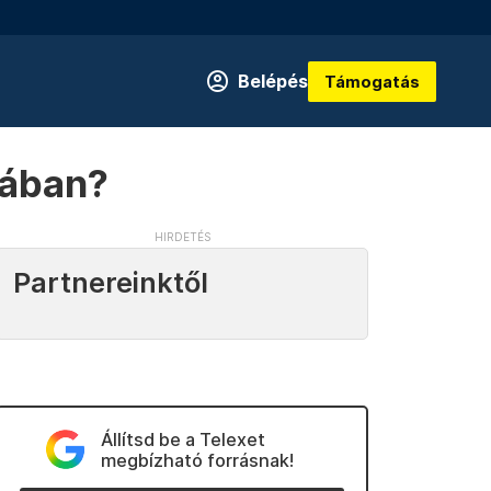
Belépés
Támogatás
kában?
Partnereinktől
Állítsd be a Telexet
megbízható forrásnak!