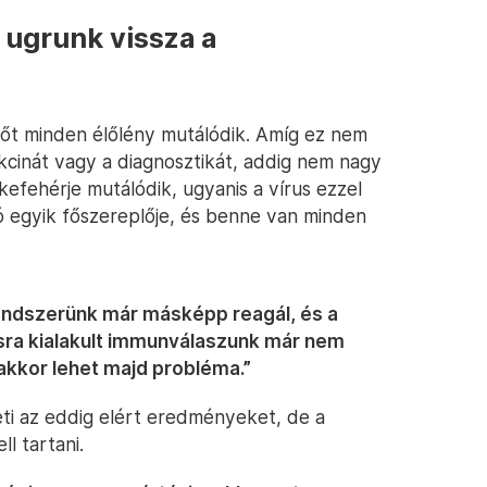
 ugrunk vissza a
őt minden élőlény mutálódik. Amíg ez nem
akcinát vagy a diagnosztikát, addig nem nagy
efehérje mutálódik, ugyanis a vírus ezzel
ió egyik főszereplője, és benne van minden
endszerünk már másképp reagál, és a
usra kialakult immunválaszunk már nem
 akkor lehet majd probléma.”
eti az eddig elért eredményeket, de a
ll tartani.