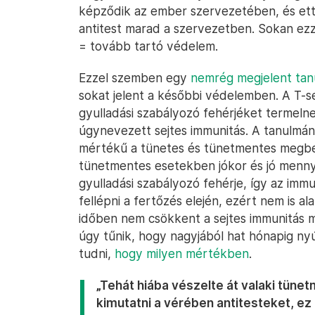
képződik az ember szervezetében, és ettő
antitest marad a szervezetben. Sokan ezz
= tovább tartó védelem.
Ezzel szemben egy
nemrég megjelent ta
sokat jelent a későbbi védelemben. A T-se
gyulladási szabályozó fehérjéket termelnek
úgynevezett sejtes immunitás. A tanulmány 
mértékű a tünetes és tünetmentes megbe
tünetmentes esetekben jókor és jó menny
gyulladási szabályozó fehérje, így az im
fellépni a fertőzés elején, ezért nem is al
időben nem csökkent a sejtes immunitás 
úgy tűnik, hogy nagyjából hat hónapig ny
tudni,
hogy milyen mértékben
.
„Tehát hiába vészelte át valaki tün
kimutatni a vérében antitesteket, ez 