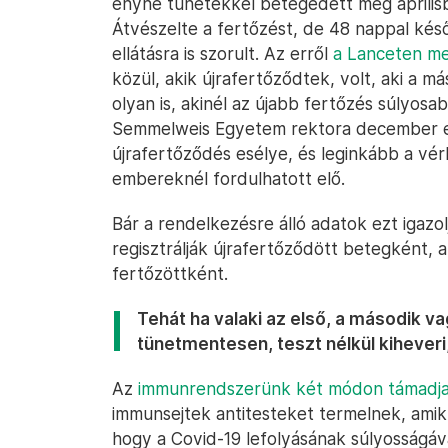
enyhe tünetekkel betegedett meg április
Átvészelte a fertőzést, de 48 nappal késő
ellátásra is szorult. Az erről
a Lanceten me
közül, akik újrafertőződtek, volt, aki a
olyan is, akinél az újabb fertőzés súlyosa
Semmelweis Egyetem rektora december e
újrafertőződés esélye, és leginkább a v
embereknél fordulhatott elő.
Bár a rendelkezésre álló adatok ezt igazo
regisztrálják újrafertőződött betegként, 
fertőzöttként.
Tehát ha valaki az első, a második v
tünetmentesen, teszt nélkül kiheveri,
Az
immunrendszerünk két módon támadja 
immunsejtek antitesteket termelnek, amik l
hogy a Covid-19 lefolyásának súlyosságáv