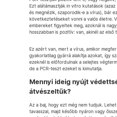
Ezt alátámasztják in vitro kutatások (az
és megnézik, szaporodik-e a vírus), bár 
következtetéseket vonni a valós életre.
embereket figyeltek meg, azoknál is nagyjá
hosszabban is pozitív: van, akinél az első 
Ez azért van, mert a vírus, amikor megfert
gyakorlatilag gyárrá alakítja azokat, így
ezeknél is előfordulnak a selejtes végte
de a PCR-teszt ezeket is kimutatja.
Mennyi ideig nyújt védetts
átvészeltük?
Az a baj, hogy ezt még nem tudjuk. Lehet o
tavasszal, majd később nyáron vagy ősszel