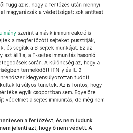
l függ az is, hogy a fertőzés után mennyi
el magyarázzák a védettséget: sok antitest
nulmány
szerint a másik immunreakció is
jtek a megfertőzött sejteket pusztítják,
, és segítik a B-sejtek munkáját. Ez az
azt állítja, a T-sejtes immunitás hasonló
tegedések során. A különbség az, hogy a
iségben termelődött IFN-γ és IL-2
munrendszer kiegyensúlyozottan tudott
akultak ki súlyos tünetek. Az is fontos, hogy
mértéke egyik csoportban sem. Egyelőre
újt védelmet a sejtes immunitás, de még nem
etmentesen a fertőzést, és nem tudunk
nem jelenti azt, hogy ő nem védett. A