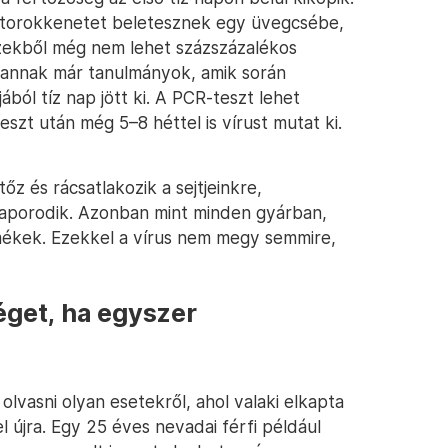
az torokkenetet beletesznek egy üvegcsébe,
ezekből még nem lehet százszázalékos
 Vannak már tanulmányok, amik során
ból tíz nap jött ki. A PCR-teszt lehet
teszt után még 5–8 héttel is vírust mutat ki.
őz és rácsatlakozik a sejtjeinkre,
 szaporodik. Azonban mint minden gyárban,
rmékek. Ezekkel a vírus nem megy semmire,
éget, ha egyszer
lvasni olyan esetekről, ahol valaki elkapta
 újra. Egy 25 éves nevadai férfi például