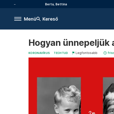
Berta, Bettina
Menü
Kereső
Hogyan ünnepeljük a
Legfontosabb
fris
KORONAVÍRUS
TECHTUD