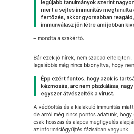
legújabb tanulmányok szerint nagyon 
mert a sejtes immunitás megtanulta a
fertőzés, akkor gyorsabban reagáló
immunválasz jön létre ami jobban kiv
– mondta a szakértő.
Bár ezek jó hírek, nem szabad elfelejteni,
legalábbis még nincs bizonyítva, hogy ne
Épp ezért fontos, hogy azok is tart
kézmosás, arc nem piszkálása, nagy 
egyszer átvészelték a vírust.
A védőoltás és a kialakuló immunitás miatt
de arról még nincs pontos adatunk, hogy
csak hosszas és alapos megfigyelés alapj
az információgyűjtés fázisában vagyunk.