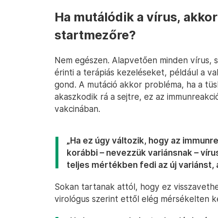
Ha mutálódik a vírus, akkor
startmezőre?
Nem egészen. Alapvetően minden vírus, s
érinti a terápiás kezeléseket, például a v
gond. A mutáció akkor probléma, ha a tüsk
akaszkodik rá a sejtre, ez az immunreakc
vakcinában.
„Ha ez úgy változik, hogy az immunr
korábbi – nevezzük variánsnak – vír
teljes mértékben fedi az új variánst,
Sokan tartanak attól, hogy ez visszaveth
virológus szerint ettől elég mérsékelten ke