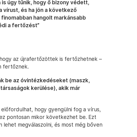
is úgy tűnik, hogy ő bizony védett,
 vírust, és ha jön a következő
, finomabban hangolt markánsabb
édi a fertőzést”
 hogy az újrafertőzöttek is fertőzhetnek –
m fertőznek.
sák be az óvintézkedéseket (maszk,
társaságok kerülése), akik már
 előfordulhat, hogy gyengülni fog a vírus,
 ez pontosan mikor következhet be. Ezt
án lehet megválaszolni, és most még bőven