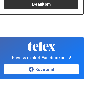
Beállítom
Kövess minket Facebookon is!
Követem!