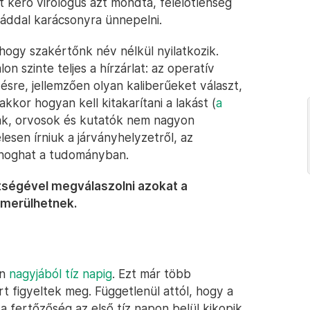
kérő virológus azt mondta, felelőtlenség
láddal karácsonyra ünnepelni.
hogy szakértőnk név nélkül nyilatkozik.
alon szinte teljes a hírzárlat: az operatív
désre, jellemzően olyan kaliberűeket választ,
kkor hogyan kell kitakarítani a lakást (
a
zak, orvosok és kutatók nem nagyon
esen írniuk a járványhelyzetről, az
inoghat a tudományban.
tségével megválaszolni azokat a
lmerülhetnek.
án
nagyjából tíz napig
. Ezt már több
t figyeltek meg. Függetlenül attól, hogy a
 a fertőzőség az első tíz napon belül kikopik.