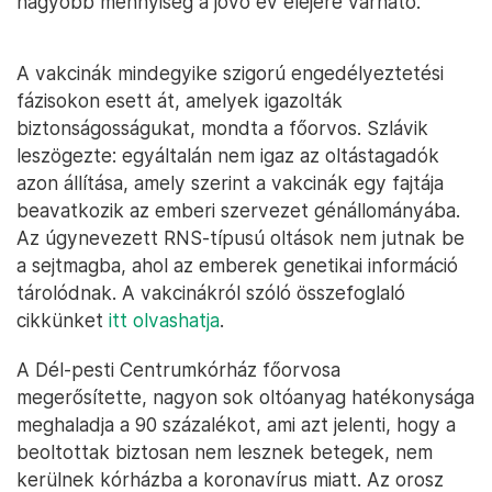
nagyobb mennyiség a jövő év elejére várható.
A vakcinák mindegyike szigorú engedélyeztetési
fázisokon esett át, amelyek igazolták
biztonságosságukat, mondta a főorvos. Szlávik
leszögezte: egyáltalán nem igaz az oltástagadók
azon állítása, amely szerint a vakcinák egy fajtája
beavatkozik az emberi szervezet génállományába.
Az úgynevezett RNS-típusú oltások nem jutnak be
a sejtmagba, ahol az emberek genetikai információ
tárolódnak. A vakcinákról szóló összefoglaló
cikkünket
itt olvashatja
.
A Dél-pesti Centrumkórház főorvosa
megerősítette, nagyon sok oltóanyag hatékonysága
meghaladja a 90 százalékot, ami azt jelenti, hogy a
beoltottak biztosan nem lesznek betegek, nem
kerülnek kórházba a koronavírus miatt. Az orosz