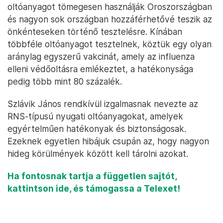
oltóanyagot tömegesen használják Oroszországban
és nagyon sok országban hozzáférhetővé teszik az
önkénteseken történő tesztelésre. Kínában
többféle oltóanyagot tesztelnek, köztük egy olyan
aránylag egyszerű vakcinát, amely az influenza
elleni védőoltásra emlékeztet, a hatékonysága
pedig több mint 80 százalék.
Szlávik János rendkívül izgalmasnak nevezte az
RNS-típusú nyugati oltóanyagokat, amelyek
egyértelműen hatékonyak és biztonságosak.
Ezeknek egyetlen hibájuk csupán az, hogy nagyon
hideg körülmények között kell tárolni azokat.
Ha fontosnak tartja a független sajtót,
kattintson ide, és támogassa a Telexet!