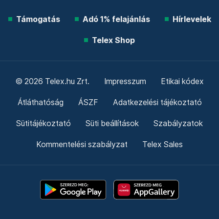
Támogatás
Adó 1% felajánlás
Hírlevelek
Telex Shop
© 2026 Telex.hu Zrt.
Impresszum
Etikai kódex
Átláthatóság
ÁSZF
Adatkezelési tájékoztató
Sütitájékoztató
Süti beállítások
Szabályzatok
Kommentelési szabályzat
Telex Sales