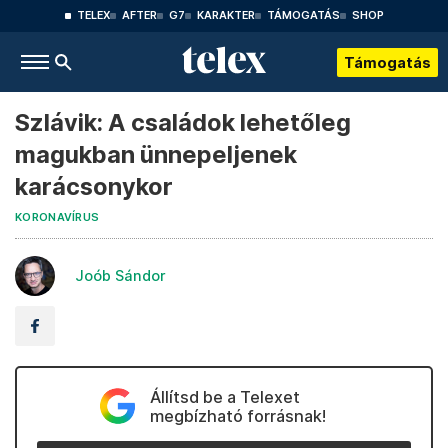
TELEX
AFTER
G7
KARAKTER
TÁMOGATÁS
SHOP
Támogatás
Szlávik: A családok lehetőleg
magukban ünnepeljenek
karácsonykor
KORONAVÍRUS
Joób Sándor
Állítsd be a Telexet
megbízható forrásnak!