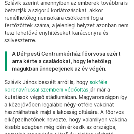
Szlávik szerint amennyiben az emberek továbbra is
betartják a szigorú korlátozásokat, akkor
remélhetőleg nemsokára csökkenni fog a
fertőzöttek száma, a jelenlegi helyzet azonban nem
tesz lehetővé enyhítéseket karácsonyra és
szilveszterre.
A Dél-pesti Centrumkórház főorvosa ezért
arra kérte a családokat, hogy lehetőleg
magukban ünnepeljenek az év végén.
Szlávik János beszélt arról is, hogy
sokféle
koronavírussal szembeni védőoltás
jár már a
kutatások végső stádiumában. Magyarországon így
a közeljövőben legalább négy-ötféle vakcinát
használhatnak majd a lakosság oltására. A főorvos
elképzelhetőnek nevezte, hogy valamilyen vakcina
kisebb adagban még idén érkezik az országba,