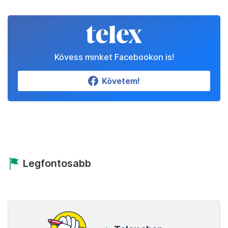
Kövess minket Facebookon is!
Követem!
Legfontosabb