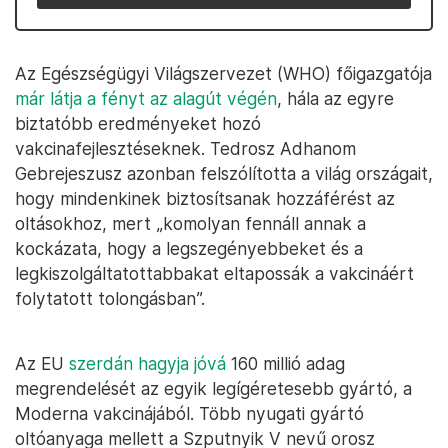
Az Egészségügyi Világszervezet (WHO) főigazgatója
már látja a fényt az alagút végén
, hála az egyre
biztatóbb eredményeket hozó
vakcinafejlesztéseknek. Tedrosz Adhanom
Gebrejeszusz azonban felszólította a világ országait,
hogy mindenkinek biztosítsanak hozzáférést az
oltásokhoz, mert „komolyan fennáll annak a
kockázata, hogy a legszegényebbeket és a
legkiszolgáltatottabbakat eltapossák a vakcináért
folytatott tolongásban”.
Az EU
szerdán hagyja jóvá
160 millió adag
megrendelését az egyik legígéretesebb gyártó, a
Moderna vakcinájából. Több nyugati gyártó
oltóanyaga mellett a Szputnyik V nevű orosz