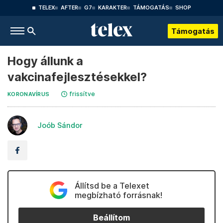
TELEX
AFTER
G7
KARAKTER
TÁMOGATÁS
SHOP
Támogatás
Hogy állunk a
vakcinafejlesztésekkel?
frissítve
KORONAVÍRUS
Joób Sándor
Állítsd be a Telexet
megbízható forrásnak!
Beállítom