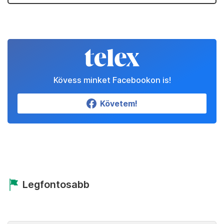
Kövess minket Facebookon is!
Követem!
Legfontosabb