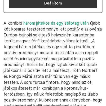
Beállítom
A korábbi
három játékos és egy stábtag után
újabb
két kosaras teszteredménye lett pozitív a szlovéniai
Európa-bajnoki selejtező helyszínén karanténba
került magyar férfi kosárlabda-válogatottnál. „A
tegnapi három játékos és egy stábtag esetében
pozitív eredményt mutató teszt után a ma reggeli
ismétlés mindegyiküknél megerősítette a pozitív
eredményt. Rossz hír, hogy rajtuk kívül két újabb
játékosnál is pozitív lett a mai teszt, Tóth Norbert
és Pongó Máté azóta már túl is van egy másik
teszten. A sors furcsa fintora, hogy mind az öt
játékos átesett már korábban a koronavírus-
fertőzésen, így náluk felettébb meglepő az újabb
pozitív eredmény. Különösen annak fényében, hogy
a válogatottnál kellő gondossággal eljárva a