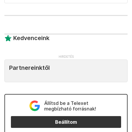
Kedvenceink
Partnereinktől
Állítsd be a Telexet
megbízható forrásnak!
Beállítom