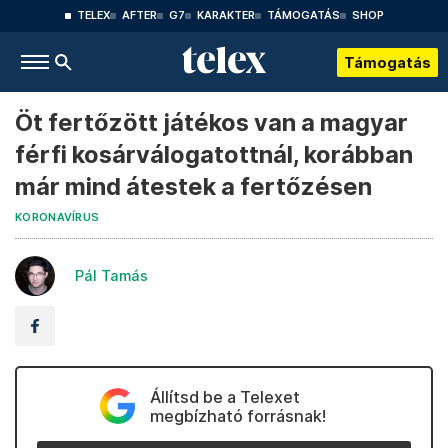
TELEX
AFTER
G7
KARAKTER
TÁMOGATÁS
SHOP
Támogatás
Öt fertőzött játékos van a magyar
férfi kosárválogatottnál, korábban
már mind átestek a fertőzésen
KORONAVÍRUS
Pál Tamás
Állítsd be a Telexet
megbízható forrásnak!