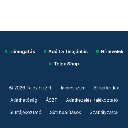
Támogatás
Adó 1% felajánlás
Hírlevelek
Telex Shop
© 2026 Telex.hu Zrt.
Impresszum
Etikai kódex
Átláthatóság
ÁSZF
Adatkezelési tájékoztató
Sütitájékoztató
Süti beállítások
Szabályzatok
Kommentelési szabályzat
Telex Sales