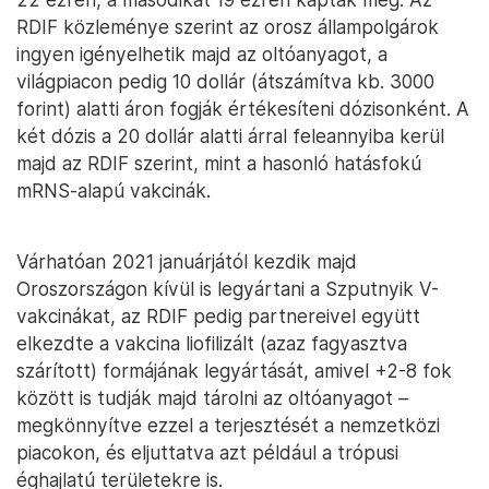
RDIF közleménye szerint az orosz állampolgárok
ingyen igényelhetik majd az oltóanyagot, a
világpiacon pedig 10 dollár (átszámítva kb. 3000
forint) alatti áron fogják értékesíteni dózisonként. A
két dózis a 20 dollár alatti árral feleannyiba kerül
majd az RDIF szerint, mint a hasonló hatásfokú
mRNS-alapú vakcinák.
Várhatóan 2021 januárjától kezdik majd
Oroszországon kívül is legyártani a Szputnyik V-
vakcinákat, az RDIF pedig partnereivel együtt
elkezdte a vakcina liofilizált (azaz fagyasztva
szárított) formájának legyártását, amivel +2-8 fok
között is tudják majd tárolni az oltóanyagot –
megkönnyítve ezzel a terjesztését a nemzetközi
piacokon, és eljuttatva azt például a trópusi
éghajlatú területekre is.