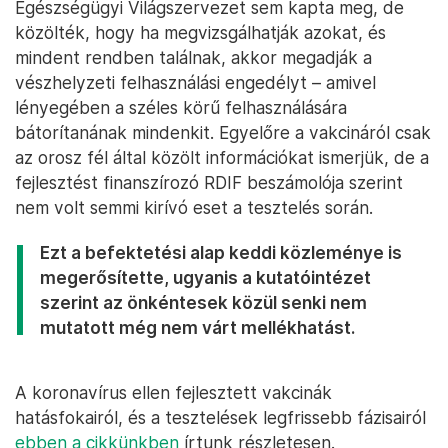
Egészségügyi Világszervezet sem kapta meg, de
közölték, hogy ha megvizsgálhatják azokat, és
mindent rendben találnak, akkor megadják a
vészhelyzeti felhasználási engedélyt – amivel
lényegében a széles körű felhasználására
bátorítanának mindenkit. Egyelőre a vakcináról csak
az orosz fél által közölt információkat ismerjük, de a
fejlesztést finanszírozó RDIF beszámolója szerint
nem volt semmi kirívó eset a tesztelés során.
Ezt a befektetési alap keddi közleménye is
megerősítette, ugyanis a kutatóintézet
szerint az önkéntesek közül senki nem
mutatott még nem várt mellékhatást.
A koronavírus ellen fejlesztett vakcinák
hatásfokairól, és a tesztelések legfrissebb fázisairól
ebben a cikkünkben
írtunk részletesen.