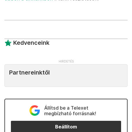
Kedvenceink
Partnereinktől
Állítsd be a Telexet
megbízható forrásnak!
Beállítom