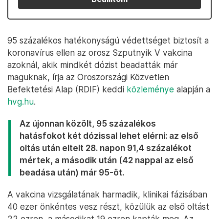
95 százalékos hatékonyságú védettséget biztosít a
koronavírus ellen az orosz Szputnyik V vakcina
azoknál, akik mindkét dózist beadatták már
maguknak, írja az Oroszországi Közvetlen
Befektetési Alap (RDIF) keddi
közleménye
alapján a
hvg.hu
.
Az újonnan közölt, 95 százalékos
hatásfokot két dózissal lehet elérni: az első
oltás után eltelt 28. napon 91,4 százalékot
mértek, a második után (42 nappal az első
beadása után) már 95-öt.
A vakcina vizsgálatának harmadik, klinikai fázisában
40 ezer önkéntes vesz részt, közülük az első oltást
22 ezren, a másodikat 19 ezren kapták meg. Az