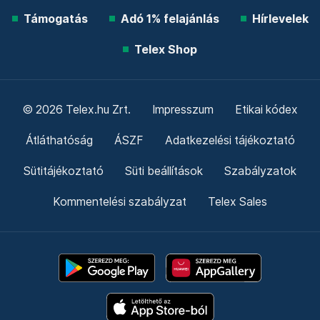
Támogatás
Adó 1% felajánlás
Hírlevelek
Telex Shop
© 2026 Telex.hu Zrt.
Impresszum
Etikai kódex
Átláthatóság
ÁSZF
Adatkezelési tájékoztató
Sütitájékoztató
Süti beállítások
Szabályzatok
Kommentelési szabályzat
Telex Sales