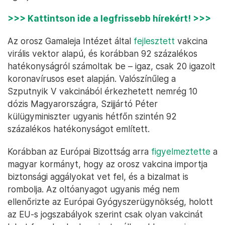
>>> Kattintson ide a legfrissebb hírekért! >>>
Az orosz Gamaleja Intézet által
fejlesztett
vakcina
virális vektor alapú, és korábban 92 százalékos
hatékonyságról számoltak be – igaz, csak 20 igazolt
koronavírusos eset alapján. Valószínűleg a
Szputnyik V vakcinából érkezhetett nemrég 10
dózis Magyarországra, Szijjártó Péter
külügyminiszter ugyanis hétfőn szintén 92
százalékos hatékonyságot említett.
Korábban az Európai Bizottság arra
figyelmeztette
a
magyar kormányt, hogy az orosz vakcina importja
biztonsági aggályokat vet fel, és a bizalmat is
rombolja. Az oltóanyagot ugyanis még nem
ellenőrizte az Európai Gyógyszerügynökség, holott
az EU-s jogszabályok szerint csak olyan vakcinát