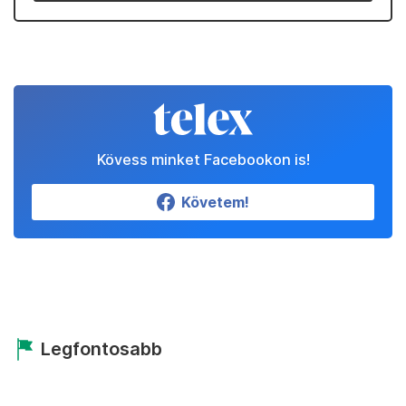
Kövess minket Facebookon is!
Követem!
Legfontosabb