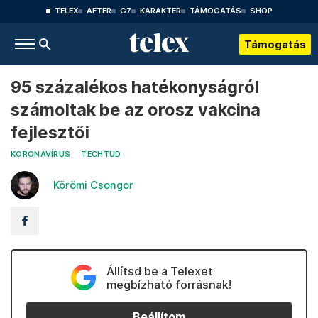
TELEX
AFTER
G7
KARAKTER
TÁMOGATÁS
SHOP
Támogatás
95 százalékos hatékonyságról
számoltak be az orosz vakcina
fejlesztői
KORONAVÍRUS
TECHTUD
Körömi Csongor
Állítsd be a Telexet
megbízható forrásnak!
Beállítom