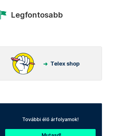
Legfontosabb
Telex shop
További élő árfolyamok!
Mutasd!