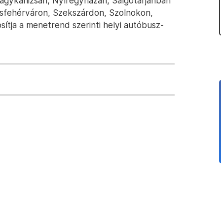
gykanizsán, Nyíregyházán, Salgótarjánban
sfehérváron, Szekszárdon, Szolnokon,
ítja a menetrend szerinti helyi autóbusz-