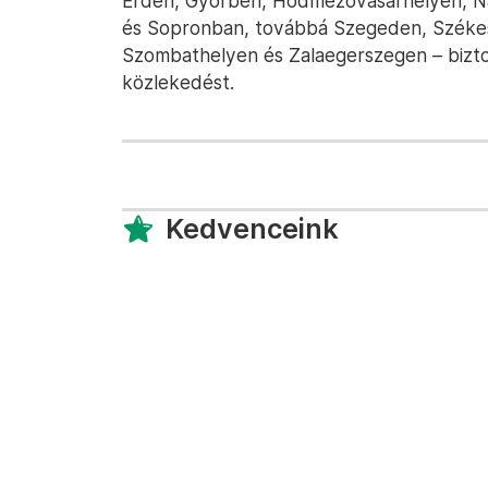
Érden, Győrben, Hódmezővásárhelyen, Na
és Sopronban, továbbá Szegeden, Széke
Szombathelyen és Zalaegerszegen – biztos
közlekedést.
Kedvenceink