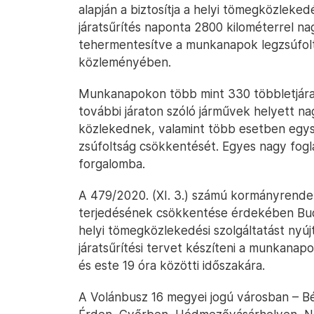
alapján a biztosítja a helyi tömegközleke
járatsűrítés naponta 2800 kilométerrel na
tehermentesítve a munkanapok legzsúfolta
közleményében.
Munkanapokon több mint 330 többletjárato
további járaton szóló járművek helyett n
közlekednek, valamint több esetben egysz
zsúfoltság csökkentését. Egyes nagy fogla
forgalomba.
A 479/2020. (XI. 3.) számú kormányrendel
terjedésének csökkentése érdekében Bud
helyi tömegközlekedési szolgáltatást nyú
járatsűrítési tervet készíteni a munkanapo
és este 19 óra közötti időszakára.
A Volánbusz 16 megyei jogú városban – B