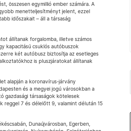
dést, összesen egymillió ember számára. A
gyobb menetteljesítményt jelent, ezzel
bb időszakait – áll a társaság
t állítanak forgalomba, illetve számos
agy kapacitású csuklós autóbuszok
erre két autóbusz biztosítja az esetleges
lkoztatókhoz is pluszjáratokat állítanak
et alapján a koronavírus-járvány
apesten és a megyei jogú városokban a
jtó gazdasági társaságok kötelesek
k reggel 7 és délelőtt 9, valamint délután 15
ékéscsabán, Dunaújvárosban, Egerben,