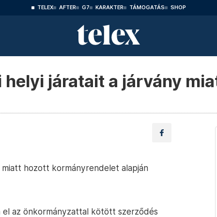
TELEX
AFTER
G7
KARAKTER
TÁMOGATÁS
SHOP
 helyi járatait a járvány mia
ány miatt hozott kormányrendelet alapján
a el az önkormányzattal kötött szerződés