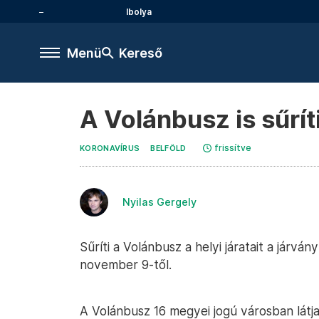
Ibolya
Menü
Kereső
A Volánbusz is sűríti
frissítve
KORONAVÍRUS
BELFÖLD
Nyilas Gergely
Sűríti a Volánbusz a helyi járatait a járv
november 9-től.
A Volánbusz 16 megyei jogú városban látj