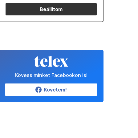
Beállítom
Kövess minket Facebookon is!
Követem!