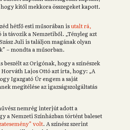
, hogy kitől mekkora összegeket kapott.
éd hétfő esti műsorában is
utalt rá,
 is távozik a Nemzetiből. „Tényleg azt
zász Juli is találjon magának olyan
uk” – mondta a műsorban.
s beszélt az Origónak, hogy a színészek
a Horváth Lajos Ottó azt írta, hogy: „A
 hogy Igazgató Úr engem a saját
ennek megítélése az igazságszolgáltatás
űvész nemrég interjút adott a
gy a Nemzeti Színházban történt baleset
szatesemény” volt
. A színész szerint