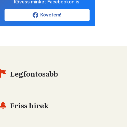
Kövess minket Facebookon is!
Követem!
Legfontosabb
Friss hírek