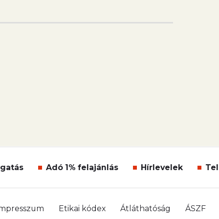
gatás
Adó 1% felajánlás
Hírlevelek
Tel
Impresszum
Etikai kódex
Átláthatóság
ÁSZF