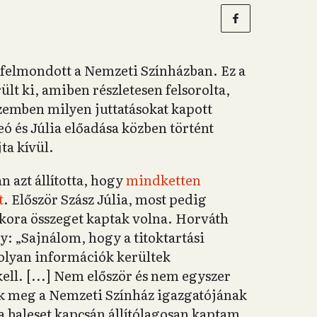
s felmondott a Nemzeti Színházban. Ez a
ült ki, amiben részletesen felsorolta,
szemben milyen juttatásokat kapott
ó és Júlia előadása közben történt
ta kívül.
 azt állította, hogy
mindketten
t
. Először Szász Júlia, most pedig
kkora összeget kaptak volna. Horváth
y: „Sajnálom, hogy a titoktartási
 olyan információk kerültek
ll. [...] Nem először és nem egyszer
ntek meg a Nemzeti Színház igazgatójának
a baleset kapcsán állítólagosan kaptam,