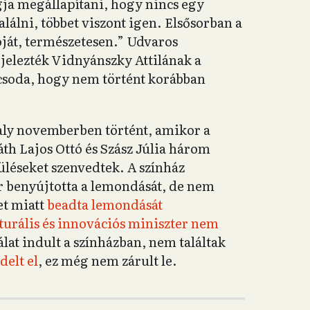
ogja megállapítani, hogy nincs egy
alálni, többet viszont igen. Elsősorban a
óját, természetesen.” Udvaros
 jelezték Vidnyánszky Attilának a
 csoda, hogy nem történt korábban
valy novemberben történt, amikor a
th Lajos Ottó és Szász Júlia három
üléseket szenvedtek. A színház
ör benyújtotta a lemondását, de nem
et miatt
beadta lemondását
turális és innovációs miniszter nem
álat indult a színházban, nem találtak
delt el
, ez még nem zárult le.