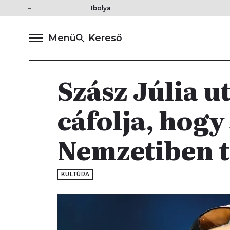
Ibolya
Menü
Kereső
Szász Júlia u
cáfolja, hogy
Nemzetiben t
KULTÚRA