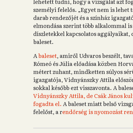
lehetett tudni, hogy a vizsgálat azt f
személyi felelős. „Egyet nem is lehet t
darab rendezőjét és a színház igazgat
elmondása szerint több alkalommal is
díszletekkel kapcsolatos aggályaikat,
baleset.
A
baleset
, amiről Udvaros beszélt, ta
Rómeó és Júlia előadása közben Horvá
métert zuhant, mindketten súlyos sér
igazgatója, Vidnyánszky Attila elősz
sokkal később ezt visszavonta. A bales
Vidnyánszky Attila, de Csák János kul
fogadta el.
A baleset miatt belső vizsg
felelőst, a r
endőrség is nyomozást ren