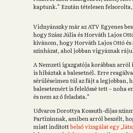
kaptunk.” Ezután tételesen felsorolta
Vidnyánszky már az ATV Egyenes besz
hogy Szász Júlia és Horváth Lajos Ottó
kívánom, hogy Horváth Lajos Ottó és S
színházat, ahol jobban vigyáznak ráj
A Nemzeti igazgatója korábban arról i
is hibáztak a balesetnél. Erre reagálv
sérüléseimen túl az fájt a legjobban,
balesetemért is felelőssé tett – noha 
és nem az ő feladata.”
Udvaros Dorottya Kossuth-díjas színm
Partizánnak, amiben arról beszélt, ho
miatt indított
belső vizsgálat egy „lát