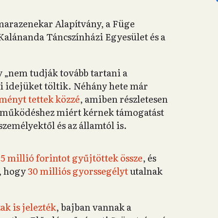
arazenekar Alapítvány, a Füge
 Kalánanda Táncszínházi Egyesület és a
y „nem tudják tovább tartani a
i idejüket töltik. Néhány hete már
ményt tettek közzé
, amiben részletesen
a működéshez miért kérnek támogatást
emélyektől és az államtól is.
,5 millió forintot gyűjtöttek össze
, és
e, hogy
30 milliós gyorssegélyt
utalnak
k is jelezték
, bajban vannak a