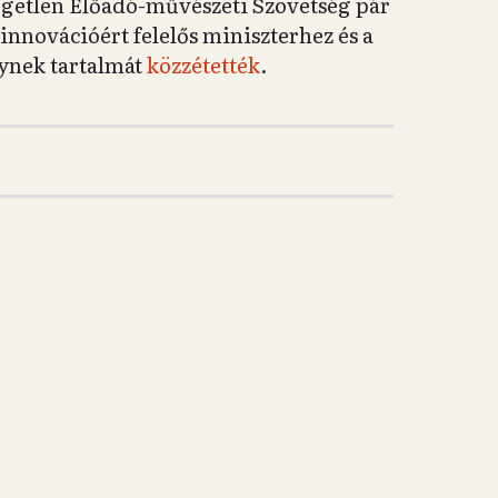
getlen Előadó-művészeti Szövetség pár
 innovációért felelős miniszterhez és a
lynek tartalmát
közzétették
.