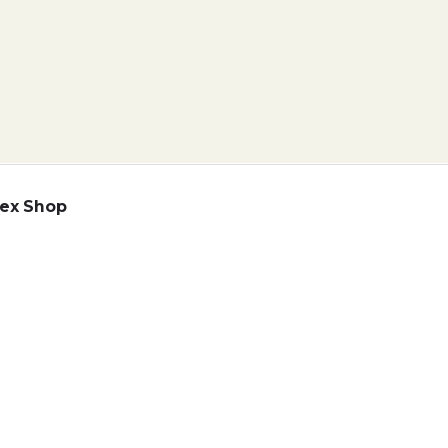
ex Shop
Adatkezelési tájékoztató
lyzat
Telex Sales