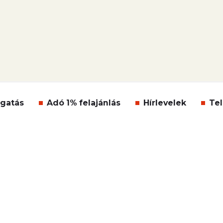
gatás
Adó 1% felajánlás
Hírlevelek
Tel
Impresszum
Etikai kódex
Átláthatóság
ÁSZF
Süti beállítások
Szabályzatok
Kommentelési szabá