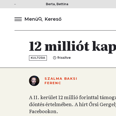
Berta, Bettina
Menü
Kereső
12 milliót kap
frissítve
KULTÚRA
SZALMA BAKSI
FERENC
A II. kerület 12 millió forinttal támo
döntés értelmében. A hírt Őrsi Gergel
Facebookon.