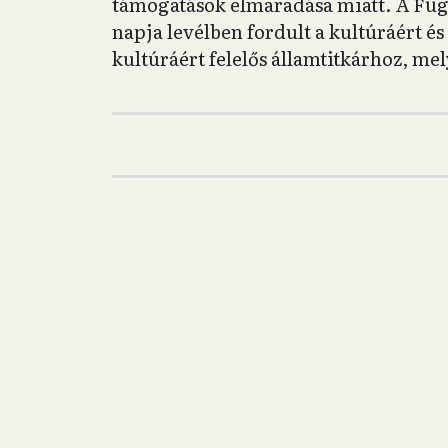
támogatások elmaradása miatt. A Füg
napja levélben fordult a kultúráért és
kultúráért felelős államtitkárhoz, me