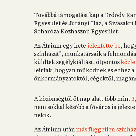
Továbbá támogatást kap a Erdődy Kam
Egyesület és Jurányi Ház, a Sivasakti
Soharóza Közhasznú Egyesület.
Az Átrium egy hete
jelentette be
, hog
színházat”, munkatársaik a felmondás
küldtek segélykiáltást, ötpontos
közle
leírták, hogyan működnek és ehhez 
önkormányzatoktól, cégektől, magánsz
A közönségtől öt nap alatt több mint
3
nem sokkal később a főváros is jelezt
nekik.
Az Átrium után
más független színháza