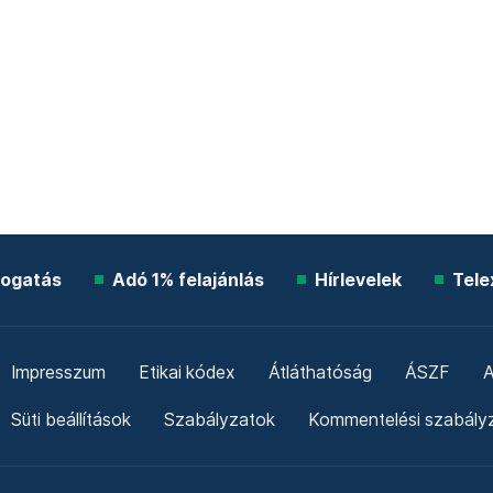
ogatás
Adó 1% felajánlás
Hírlevelek
Tele
Impresszum
Etikai kódex
Átláthatóság
ÁSZF
A
Süti beállítások
Szabályzatok
Kommentelési szabály