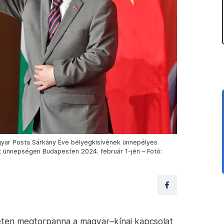
yar Posta Sárkány Éve bélyegkisívének ünnepélyes
tt ünnepségen Budapesten 2024. február 1-jén – Fotó:
leten megtorpanna a magyar–kínai kapcsolat