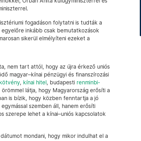
lnökkel, Orbán Anita külügyminiszterrel és
iniszterrel.
sztériumi fogadáson folytatni is tudták a
ók egyelőre inkább csak bemutatkozások
arosan sikerül elmélyíteni ezeket a
, nem tart attól, hogy az újra érkező uniós
ödő magyar–kínai pénzügyi és finanszírozási
kötvény
,
kínai hitel
, budapesti
renminbi-
 örömmel látja, hogy Magyarország erősíti a
an is bízik, hogy közben fenntartja a jó
 egymással szemben áll, hanem erősíti
 szerepe lehet a kínai–uniós kapcsolatok
dátumot mondani, hogy mikor indulhat el a