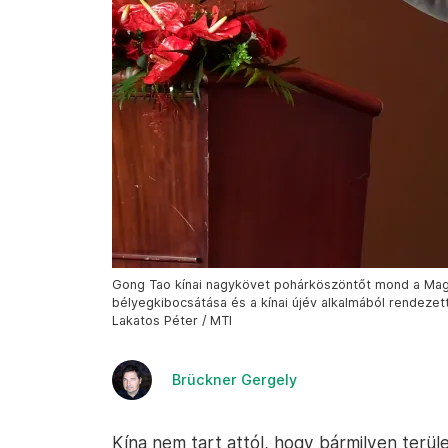
Gong Tao kínai nagykövet pohárköszöntőt mond a Mag
bélyegkibocsátása és a kínai újév alkalmából rendeze
Lakatos Péter / MTI
Brückner Gergely
Kína nem tart attól, hogy bármilyen terü