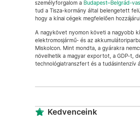
személyforgalom a
Budapest–Belgrád-vas
tud a Tisza-kormány által belengetett felü
hogy a kínai cégek megfelelően hozzájáru
A nagykövet nyomon követi a nagyobb kí
elektromosjármű- és az akkumulátoriparb
Miskolcon. Mint mondta, a gyárakra nemc
növelhetik a magyar exportot, a GDP-t, de
technológiatranszfert és a tudásintenzív á
Kedvenceink