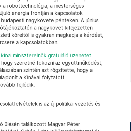
gy a robottechnológia, a mesterséges
gújuló energia frontján a kapcsolatok
 budapesti nagykövete pénteken. A június
tótájékoztatón a nagykövet kifejezetten
zleti köreitől is gyakran megkapja a kérdést,
orcsere a kapcsolatokban.
 kínai miniszterelnök gratuláló üzenetet
e, hogy szeretné fokozni az együttműködést,
álaszában szintén azt rögzítette, hogy a
ajdonít a Kínával folytatott
ovább fejlődik.
olatfelvételek is az új politikai vezetés és
ó ülésén találkozott Magyar Péter