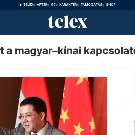
TELEX
AFTER
G7
KARAKTER
TÁMOGATÁS
SHOP
t a magyar–kínai kapcsola