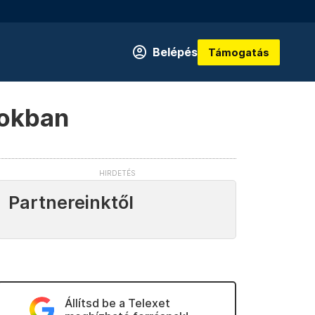
Belépés
Támogatás
tokban
Partnereinktől
Állítsd be a Telexet