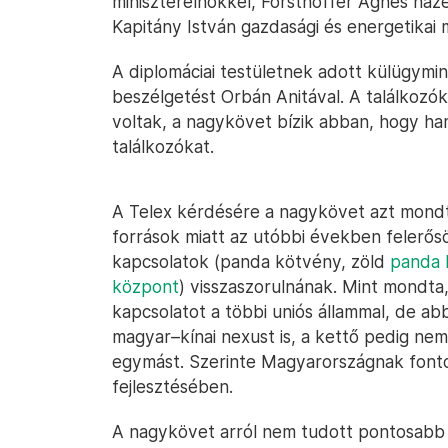
miniszterelnökkel, Forsthoffer Ágnes háze
Kapitány István gazdasági és energetikai m
A diplomáciai testületnek adott külügymini
beszélgetést Orbán Anitával. A találkoz
voltak, a nagykövet bízik abban, hogy ham
találkozókat.
A Telex kérdésére a nagykövet azt mondta
források miatt az utóbbi években felerős
kapcsolatok (panda kötvény, zöld
panda 
központ
) visszaszorulnának. Mint mondta,
kapcsolatot a többi uniós állammal, de abb
magyar–kínai nexust is, a kettő pedig nem
egymást. Szerinte Magyarországnak fontos
fejlesztésében.
A nagykövet arról nem tudott pontosabb 