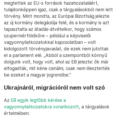
megtettek az EU-s források hazahozataláért,
tulajdonképpen igaz, csak a tárgyalásokból nem lett
törvény. Mint mondta, az Európai Bizottság jelezte
az új kormány delegációja felé, és a kormány is azt
tapasztalta az átadás-átvételkor, hogy számos
szupermérföldkőre – például a képviselői
vagyonnyilatkozatokkal kapcsolatban – volt
kidolgozott törvényjavaslat, de ezek nem jutottak
el a parlament elé. „Abból a szempontból könnyű
dolgunk volt, hogy volt, ahol az EB jelezte: ők már
elfogadták, mit kéne csinálni, csak nem illesztették
be ezeket a magyar jogrendbe.”
Ukrajnáról, migrációról nem volt szó
Az
EB egyik legfőbb kérése a
vagyonnyilatkozatokra vonatkozott
, a tárgyalások
értelmében: