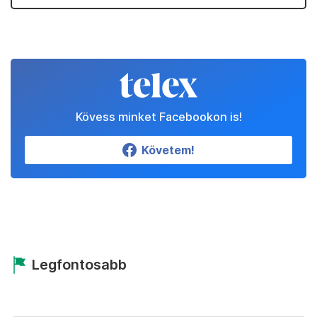
Kövess minket Facebookon is!
Követem!
Legfontosabb