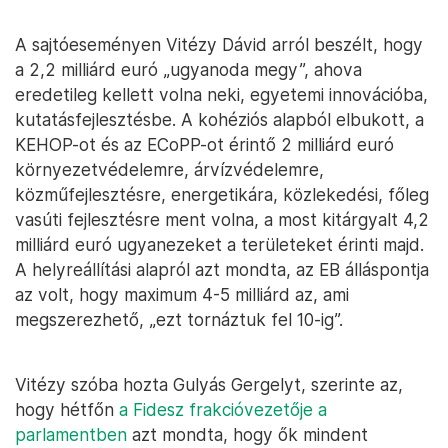
A sajtóeseményen Vitézy Dávid arról beszélt, hogy
a 2,2 milliárd euró „ugyanoda megy”, ahova
eredetileg kellett volna neki, egyetemi innovációba,
kutatásfejlesztésbe. A kohéziós alapból elbukott, a
KEHOP-ot és az ECoPP-ot érintő 2 milliárd euró
környezetvédelemre, árvízvédelemre,
közműfejlesztésre, energetikára, közlekedési, főleg
vasúti fejlesztésre ment volna, a most kitárgyalt 4,2
milliárd euró ugyanezeket a területeket érinti majd.
A helyreállítási alapról azt mondta, az EB álláspontja
az volt, hogy maximum 4-5 milliárd az, ami
megszerezhető, „ezt tornáztuk fel 10-ig”.
Vitézy szóba hozta Gulyás Gergelyt, szerinte az,
hogy hétfőn
a Fidesz frakcióvezetője a
parlamentben
azt mondta, hogy ők mindent