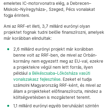
emeletes IC-motorvonatra elég, a Debrecen–
Miskolc–Nyíregyháza-, Szeged, Pécs vonalakat
fogja érinteni.
Ami az RRF-et illeti, 3,7 milliárd eurónyi olyan
projektet fognak tudni belőle finanszírozni, amelyek
már korábban elindultak:
2,6 milliárd eurónyi projekt már korábban
benne volt az RRF-ben, de mivel az Orbán-
kormány nem egyezett meg az EU-val, ezekre
a projektekre végül nem lett forrás, ilyen
például
a Békéscsaba–Lőkösháza vasúti
vonalszakasz fejlesztése
. Ezeket el tudja
számolni Magyarország RRF-ként, és mivel az
állam a projekteket előfinanszírozta, mindez a
költségvetésben is mozgásteret teremt.
1,1 milliárd eurónyi egyéb beruházást szintén