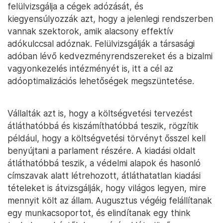
felülvizsgálja a cégek adózását, és
kiegyensúlyozzák azt, hogy a jelenlegi rendszerben
vannak szektorok, amik alacsony effektív
adókulccsal adóznak. Felülvizsgálják a társasági
adóban lévő kedvezményrendszereket és a bizalmi
vagyonkezelés intézményét is, itt a cél az
adóoptimalizációs lehetőségek megszüntetése.
Vállalták azt is, hogy a költségvetési tervezést
átláthatóbbá és kiszámíthatóbbá teszik, rögzítik
például, hogy a költségvetési törvényt ősszel kell
benyújtani a parlament részére. A kiadási oldalt
átláthatóbbá teszik, a védelmi alapok és hasonló
címszavak alatt létrehozott, átláthatatlan kiadási
tételeket is átvizsgálják, hogy világos legyen, mire
mennyit költ az állam. Augusztus végéig felállítanak
egy munkacsoportot, és elindítanak egy think