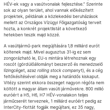
HÉV-ek vagy a vasútvonalak fejlesztése.” Szerinte
sok az olyan terület, ahol vannak előkészített
projektek, példának a közlekedési beruházások
mellett az Országos Vízügyi Főigazgatóság terveit
hozta, a konkrét projektlistát a következő
hetekben teszik majd közzé.
A vasútijármű-park megújítására 1,8 milliárd eurót
költenek majd. Mivel augusztus 31-ig ez sem
zongorázható le, EU-s mintára létrehoznak egy
roscót (gördülőállományt beszerző és menedzselő
lízingcéget, azaz
rolling stock company
t), és a cég
feltőkésítésével oldják meg a határidős kiskaput.
Vitézy szerint ekkora összeget nagyon régóta nem
költött a magyar állam vasúti járművekre. 800 millió
euróért a H5, H6, H7 HÉV-vonalakon teljes
járműcserét terveznek, 1 milliárd euróért pedig az
InterCity-flottát fogják megújítani, ez 35 nagy,