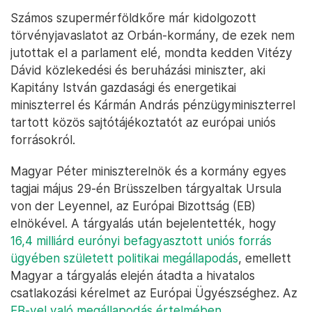
Számos szupermérföldkőre már kidolgozott
törvényjavaslatot az Orbán-kormány, de ezek nem
jutottak el a parlament elé, mondta kedden Vitézy
Dávid közlekedési és beruházási miniszter, aki
Kapitány István gazdasági és energetikai
miniszterrel és Kármán András pénzügyminiszterrel
tartott közös sajtótájékoztatót az európai uniós
forrásokról.
Magyar Péter miniszterelnök és a kormány egyes
tagjai május 29-én Brüsszelben tárgyaltak Ursula
von der Leyennel, az Európai Bizottság (EB)
elnökével. A tárgyalás után bejelentették, hogy
16,4 milliárd eurónyi befagyasztott uniós forrás
ügyében született politikai megállapodás
, emellett
Magyar a tárgyalás elején átadta a hivatalos
csatlakozási kérelmet az Európai Ügyészséghez. Az
EB-vel való megállapodás értelmében