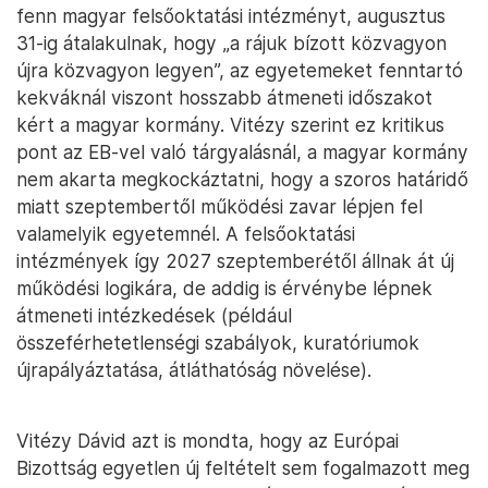
fenn magyar felsőoktatási intézményt, augusztus
31-ig átalakulnak, hogy „a rájuk bízott közvagyon
újra közvagyon legyen”, az egyetemeket fenntartó
kekváknál viszont hosszabb átmeneti időszakot
kért a magyar kormány. Vitézy szerint ez kritikus
pont az EB-vel való tárgyalásnál, a magyar kormány
nem akarta megkockáztatni, hogy a szoros határidő
miatt szeptembertől működési zavar lépjen fel
valamelyik egyetemnél. A felsőoktatási
intézmények így 2027 szeptemberétől állnak át új
működési logikára, de addig is érvénybe lépnek
átmeneti intézkedések (például
összeférhetetlenségi szabályok, kuratóriumok
újrapályáztatása, átláthatóság növelése).
Vitézy Dávid azt is mondta, hogy az Európai
Bizottság egyetlen új feltételt sem fogalmazott meg