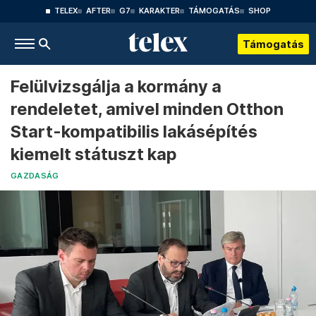
TELEX
AFTER
G7
KARAKTER
TÁMOGATÁS
SHOP
Támogatás
Felülvizsgálja a kormány a
rendeletet, amivel minden Otthon
Start-kompatibilis lakásépítés
kiemelt státuszt kap
GAZDASÁG