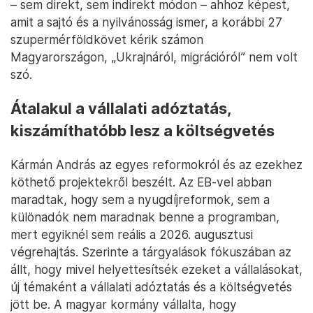
– sem direkt, sem indirekt módon – ahhoz képest,
amit a sajtó és a nyilvánosság ismer, a korábbi 27
szupermérföldkövet kérik számon
Magyarországon, „Ukrajnáról, migrációról” nem volt
szó.
Átalakul a vállalati adóztatás,
kiszámíthatóbb lesz a költségvetés
Kármán András az egyes reformokról és az ezekhez
köthető projektekről beszélt. Az EB-vel abban
maradtak, hogy sem a nyugdíjreformok, sem a
különadók nem maradnak benne a programban,
mert egyiknél sem reális a 2026. augusztusi
végrehajtás. Szerinte a tárgyalások fókuszában az
állt, hogy mivel helyettesítsék ezeket a vállalásokat,
új témaként a vállalati adóztatás és a költségvetés
jött be. A magyar kormány vállalta, hogy