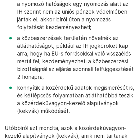
a nyomozó hatóságok egy nyomozás alatt az
IH szerint nem az uniós pénzek védelmében
jártak el, akkor bírói úton a nyomozás
folytatását kezdeményezheti;
a közbeszerzések területén növelnék az
átláthatóságot, például az IH jogköröket kap
arra, hogy ha EU-s forrásokkal való visszaélés
merül fel, kezdeményezheti a közbeszerzési
bizottságnál az eljárás azonnali felfüggesztését
2 hónapra;
könnyítik a közérdekű adatok megismerését is,
és kétlépcsős folyamatban átláthatóbbá teszik
a közérdekűvagyon-kezelő alapítványok
(kekvák) működését.
Utóbbiról azt mondta, azok a közérdekűvagyon-
kezelő alapítványok (kekvák), amik nem tartanak