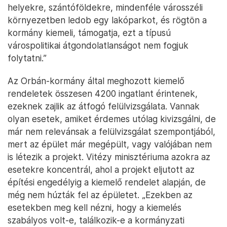
helyekre, szántóföldekre, mindenféle városszéli
környezetben ledob egy lakóparkot, és rögtön a
kormány kiemeli, támogatja, ezt a típusú
várospolitikai átgondolatlanságot nem fogjuk
folytatni.”
Az Orbán-kormány által meghozott kiemelő
rendeletek összesen 4200 ingatlant érintenek,
ezeknek zajlik az átfogó felülvizsgálata. Vannak
olyan esetek, amiket érdemes utólag kivizsgálni, de
már nem relevánsak a felülvizsgálat szempontjából,
mert az épület már megépült, vagy valójában nem
is létezik a projekt. Vitézy minisztériuma azokra az
esetekre koncentrál, ahol a projekt eljutott az
építési engedélyig a kiemelő rendelet alapján, de
még nem húzták fel az épületet. „Ezekben az
esetekben meg kell nézni, hogy a kiemelés
szabályos volt-e, találkozik-e a kormányzati