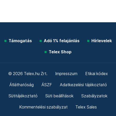
Támogatás
Adó 1% felajánlás
Hírlevelek
Telex Shop
© 2026 Telex.hu Zrt.
Impresszum
Etikai kódex
Átláthatóság
ÁSZF
Adatkezelési tájékoztató
Sütitájékoztató
Süti beállítások
Szabályzatok
Kommentelési szabályzat
Telex Sales