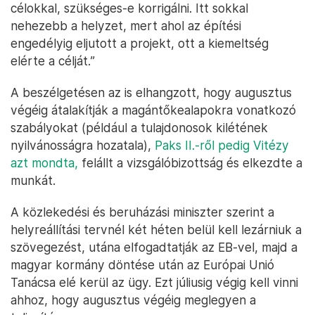
célokkal, szükséges-e korrigálni. Itt sokkal
nehezebb a helyzet, mert ahol az építési
engedélyig eljutott a projekt, ott a kiemeltség
elérte a célját.”
A beszélgetésen az is elhangzott, hogy augusztus
végéig átalakítják a magántőkealapokra vonatkozó
szabályokat (például a tulajdonosok kilétének
nyilvánosságra hozatala),
Paks II.-ről pedig Vitézy
azt mondta,
felállt a vizsgálóbizottság és elkezdte a
munkát.
A közlekedési és beruházási miniszter szerint a
helyreállítási tervnél két héten belül kell lezárniuk a
szövegezést, utána elfogadtatják az EB-vel, majd a
magyar kormány döntése után az Európai Unió
Tanácsa elé kerül az ügy. Ezt júliusig végig kell vinni
ahhoz, hogy augusztus végéig meglegyen a