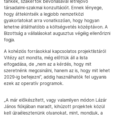
tankek, szakértők bevonásával létrejövő
társadalmi-szakmai konzultációt. Ennek lényege,
hogy áttekintsék a legjobb nemzetközi
gyakorlatokat arra vonatkozóan, hogy hogyan
lehetne átláthatóbb a költségvetés középtávon. A
Bizottság a vállalásokat augusztus végéig ellenőrizni
fogja.
A kohéziós forrásokkal kapcsolatos projektlistáról
Vitézy azt mondta, még előttük áll a lista
elfogadása, de „nem az a kérdés, hogy mit
szeretnénk megcsinálni, hanem az is, hogy mit lehet
2029-ig befejezni”, addig használhatók fel ugyanis
ezek az operatív programok.
„A már előkészített, vagy valamilyen módon Lázár
János fiókjában maradt, kihúzott projektek közül
kell újraélesztenünk olyanokat, mint, mondjuk, a