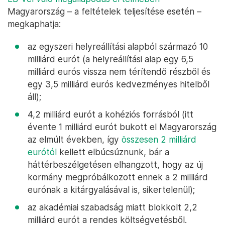
Magyarország – a feltételek teljesítése esetén –
megkaphatja:
az egyszeri helyreállítási alapból származó 10
milliárd eurót (a helyreállítási alap egy 6,5
milliárd eurós vissza nem térítendő részből és
egy 3,5 milliárd eurós kedvezményes hitelből
áll);
4,2 milliárd eurót a kohéziós forrásból (itt
évente 1 milliárd eurót bukott el Magyarország
az elmúlt években, így
összesen 2 milliárd
eurótól
kellett elbúcsúznunk, bár a
háttérbeszélgetésen elhangzott, hogy az új
kormány megpróbálkozott ennek a 2 milliárd
eurónak a kitárgyalásával is, sikertelenül);
az akadémiai szabadság miatt blokkolt 2,2
milliárd eurót a rendes költségvetésből.