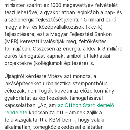
miniszter szerint ez 1000 megawatt/év felvételét
teszi lehetővé, a gyakorlatban leginkább a nap- és
a szélenergia fejlesztését jelenti. 1,5 milliárd euró
megy a kis- és középvállalkozások (kkv-k)
fejlesztésére, ezt a Magyar Fejlesztési Bankon
(MFB) keresztül valósítják meg, feltőkésítés
formájában. Összesen az energia, a kkv-k 3 milliárd
eurós támogatást kapnak, amiből jut lakhatási
projektekre (kollégiumok építésére) is.
Újságírói kérdésre Vitézy azt mondta, a
lakásépítéseket urbanisztikai szempontból is
célozzák, nem fogják követni az előző kormány
gyakorlatát az építkezések támogatásával
kapcsolatban. „Az, ami
az Otthon Start kiemelő
rendelete
kapcsán zajlott – aminek zajlik a
felülvizsgálata itt a KBM-ben –, hogy valaki
alkalmatlan, tömegközlekedéssel ellátatlan