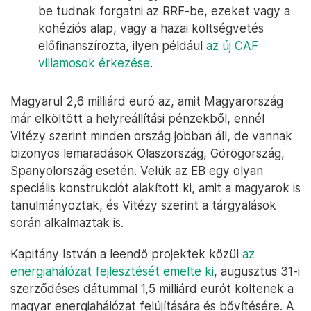
be tudnak forgatni az RRF-be, ezeket vagy a
kohéziós alap, vagy a hazai költségvetés
előfinanszírozta, ilyen például
az új CAF
villamosok érkezése
.
Magyarul 2,6 milliárd euró az, amit Magyarország
már elköltött a helyreállítási pénzekből, ennél
Vitézy szerint minden ország jobban áll, de vannak
bizonyos lemaradások Olaszország, Görögország,
Spanyolország esetén. Velük az EB egy olyan
speciális konstrukciót alakított ki, amit a magyarok is
tanulmányoztak, és Vitézy szerint a tárgyalások
során alkalmaztak is.
Kapitány István a leendő projektek közül
az
energiahálózat fejlesztését emelte ki
, augusztus 31-i
szerződéses dátummal 1,5 milliárd eurót költenek a
magyar energiahálózat felújítására és bővítésére. A