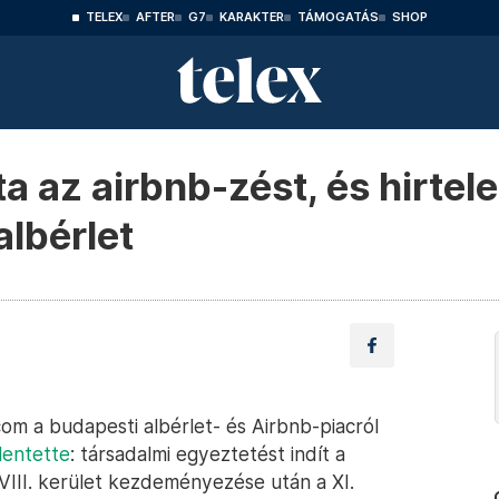
TELEX
AFTER
G7
KARAKTER
TÁMOGATÁS
SHOP
a az airbnb-zést, és hirtele
albérlet
om a budapesti albérlet- és Airbnb-piacról
lentette
: társadalmi egyeztetést indít a
 VIII. kerület kezdeményezése után a XI.