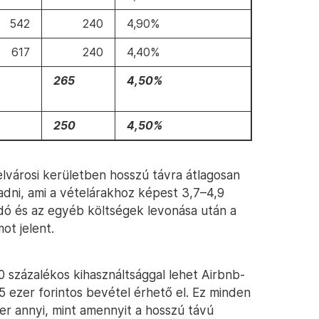
542
240
4,90%
617
240
4,40%
265
4,50%
250
4,50%
elvárosi kerületben hosszú távra átlagosan
adni, ami a vételárakhoz képest 3,7–4,9
adó és az egyéb költségek levonása után a
ot jelent.
 százalékos kihasználtsággal lehet Airbnb-
 ezer forintos bevétel érhető el. Ez minden
er annyi, mint amennyit a hosszú távú