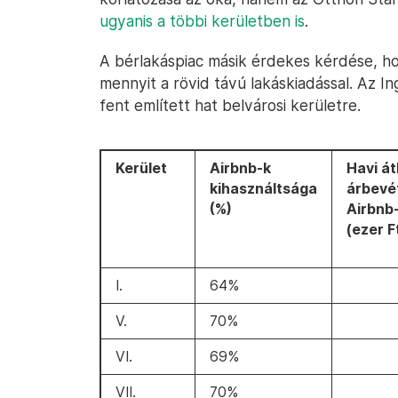
ugyanis a többi kerületben is
.
A bérlakáspiac másik érdekes kérdése, ho
mennyit a rövid távú lakáskiadással. Az In
fent említett hat belvárosi kerületre.
Kerület
Airbnb-k
Havi át
kihasználtsága
árbevé
(%)
Airbnb
(ezer F
I.
64%
V.
70%
VI.
69%
VII.
70%