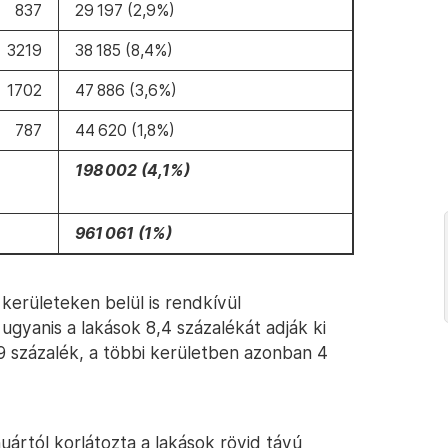
837
29 197 (2,9%)
3219
38 185 (8,4%)
1702
47 886 (3,6%)
787
44 620 (1,8%)
198 002 (4,1%)
961 061 (1%)
 kerületeken belül is rendkívül
ugyanis a lakások 8,4 százalékát adják ki
,9 százalék, a többi kerületben azonban 4
ártól korlátozta a lakások rövid távú