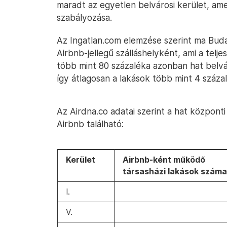
maradt az egyetlen belvárosi kerület, ame
szabályozása.
Az Ingatlan.com elemzése szerint ma Bud
Airbnb-jellegű szálláshelyként, ami a telj
több mint 80 százaléka azonban hat belv
így átlagosan a lakások több mint 4 százal
Az Airdna.co adatai szerint a hat közpon
Airbnb található:
Kerület
Airbnb-ként működő
társasházi lakások száma 
I.
V.