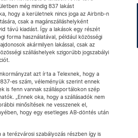
erületben még mindig 837 lakást
a, hogy a kerületnek nincs joga az Airbnb-n
iltására, csak a magánszálláshelyként
id távú kiadást. Így a lakások egy részét
gi forma használatával, például közösségi
lajdonosok akármilyen lakással, csak az
özösségi szálláshelyek szigorúbb jogszabályi
iót.
nkormányzat azt írta a Telexnek, hogy a
a 837-es szám, véleményük szerint ennek
ek is fenn vannak szállásportálokon szép
hatók. „Ennek oka, hogy a szállásadók nem
orábbi minősítések ne vesszenek el,
nyében, hogy egy esetleges AB-döntés után
 a terézvárosi szabályozás részben így is