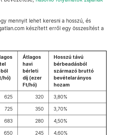
gy mennyit lehet keresni a hosszú, és
gatlan.com készített erről egy összesítést a
lagos
Átlagos
Hosszú távú
tel
havi
bérbeadásból
-ből
bérleti
származó bruttó
t/hó)
díj (ezer
bevételarányos
Ft/hó)
hozam
625
320
3,80%
725
350
3,70%
683
280
4,50%
650
245
4,60%