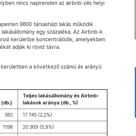
lyben nincs napirenden az airbnb-zés helyi
apesten 9800 társasházi lakás működik
es lakásállomány egy százaléka. Az Airbnb-k
árosi kerületbe koncentrálódik, amelyekben
ékát adják ki rövid távra.
ti kerületben a következő számú és arányú
Teljes lakásállomány és Airbnb-
(db.)
lakások aránya (db., %)
382
17 745 (2,2%)
1198
20 369 (5,9%)