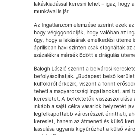
lakáskiadással keresni lehet – igaz, hogy 
munkával is jár.
Az Ingatlan.com elemzése szerint ezek az
hogy végiggondolják, hogy valóban az ing
úgy, hogy a lakásárak emelkedési üteme is
áprilisban havi szinten csak stagnáltak a
százalékra mérséklődött a drágulás üteme
Balogh László szerint a belvárosi kereslet
befolyásolhatják. „Budapest belső kerül
külföldről érkezik, viszont a forint erősö
teheti a magyarországi ingatlanokat, ami 
keresletet. A befektetők visszaszorulása
inkább a saját célra vásárlók helyzetét ja
legfelkapottabb városrészeit érintheti, a
kereslet, hanem az átmeneti és külső kerü
lassulása ugyanis kigyűrűzhet a külső vár