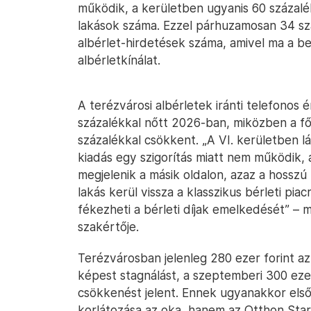
működik, a kerületben ugyanis 60 százalé
lakások száma. Ezzel párhuzamosan 34 szá
albérlet-hirdetések száma, amivel ma a be
albérletkínálat.
A terézvárosi albérletek iránti telefono
százalékkal nőtt 2026-ban, miközben a fővá
százalékkal csökkent. „A VI. kerületben lá
kiadás egy szigorítás miatt nem működik, 
megjelenik a másik oldalon, azaz a hosszú
lakás kerül vissza a klasszikus bérleti piac
fékezheti a bérleti díjak emelkedését” – 
szakértője.
Terézvárosban jelenleg 280 ezer forint az
képest stagnálást, a szeptemberi 300 ezer
csökkenést jelent. Ennek ugyanakkor els
korlátozása az oka, hanem az Otthon Sta