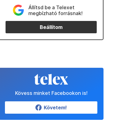
Állítsd be a Telexet
megbízható forrásnak!
Beállítom
Kövess minket Facebookon is!
Követem!