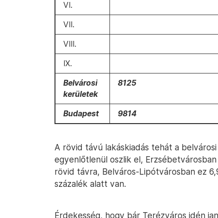
VI.
VII.
VIII.
IX.
Belvárosi
8125
kerületek
Budapest
9814
A rövid távú lakáskiadás tehát a belvárosi
egyenlőtlenül oszlik el, Erzsébetvárosban 
rövid távra, Belváros-Lipótvárosban ez 6
százalék alatt van.
Érdekesség, hogy bár Terézváros idén janu