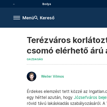
Ibolya
Menü
Kereső
Terézváros korlátozt
csomó elérhető árú 
GAZDASÁG
Weiler Vilmos
Érdekes elemzést tett közzé az Ingatlan.c
egy héttel azután, hogy
Józsefváros beje
rövid távú lakáskiadás szabályozásáról. A