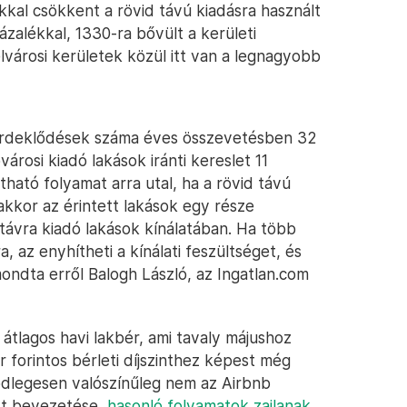
kkal csökkent a rövid távú kiadásra használt
zalékkal, 1330-ra bővült a kerületi
lvárosi kerületek közül itt van a legnagyobb
s érdeklődések száma éves összevetésben 32
rosi kiadó lakások iránti kereslet 11
tható folyamat arra utal, ha a rövid távú
akkor az érintett lakások egy része
 távra kiadó lakások kínálatában. Ha több
ra, az enyhítheti a kínálati feszültséget, és
mondta erről Balogh László, az Ingatlan.com
 átlagos havi lakbér, ami tavaly májushoz
 forintos bérleti díjszinthez képest még
ődlegesen valószínűleg nem az Airbnb
rt bevezetése,
hasonló folyamatok zajlanak