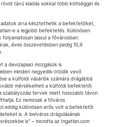
a rövid távú kiadás sokkal több költséggel és
 adatok arra késztethetik a befektetőket,
atlan-e a legjobb befektetés. Különösen
 folyamatosan lassul a fővárosban:
z árak, éves összevetésben pedig 10,9
.
et a devizapiaci mozgások is
eteiben minden negyedik-ötödik vevő
dése a külföldi vásárlók számára drágábbá
tovább mérsékelheti a külföldi befektetői
 a szabályozási tervek miatt hosszabb távon
víthatja. Ez nemcsak a főváros
hol eddig különösen erős volt a befektetői
leteket is. A belváros drágulásának
osrészekbe is” – mondta az Ingatlan.com