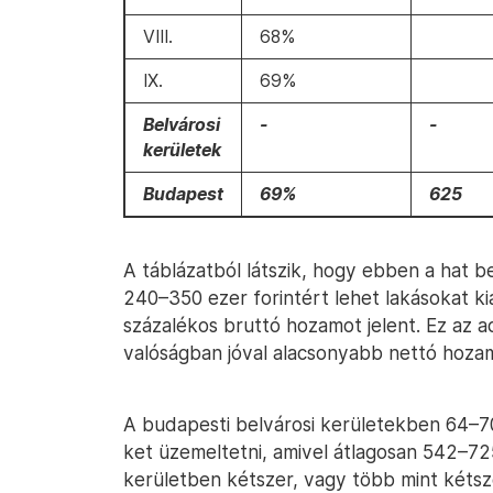
VIII.
68%
IX.
69%
Belvárosi
-
-
kerületek
Budapest
69%
625
A táblázatból látszik, hogy ebben a hat b
240–350 ezer forintért lehet lakásokat ki
százalékos bruttó hozamot jelent. Ez az 
valóságban jóval alacsonyabb nettó hozam
A budapesti belvárosi kerületekben 64–70
ket üzemeltetni, amivel átlagosan 542–725
kerületben kétszer, vagy több mint kétsz