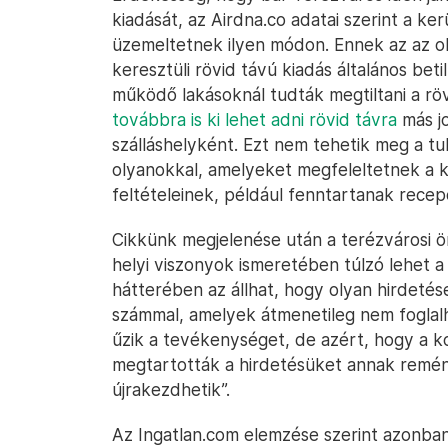
kiadását, az Airdna.co adatai szerint a k
üzemeltetnek ilyen módon. Ennek az az ok
keresztüli rövid távú kiadás általános bet
működő lakásoknál tudták megtiltani a röv
továbbra is ki lehet adni rövid távra
más jo
szálláshelyként. Ezt nem tehetik meg a tu
olyanokkal, amelyeket megfeleltetnek a k
feltételeinek, például fenntartanak recepc
Cikkünk megjelenése után a terézvárosi ö
helyi viszonyok ismeretében túlzó lehet 
hátterében az állhat, hogy olyan hirdetés
számmal, amelyek átmenetileg nem foglal
űzik a tevékenységet, de azért, hogy a k
megtartották a hirdetésüket annak remé
újrakezdhetik”.
Az Ingatlan.com elemzése szerint azonban