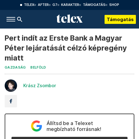
TELEX
AFTER
G7
KARAKTER
TÁMOGATÁS
SHOP
Támogatás
Pert indít az Erste Bank a Magyar
Péter lejáratását célzó képregény
miatt
GAZDASÁG
BELFÖLD
Krász Zsombor
Állítsd be a Telexet
megbízható forrásnak!