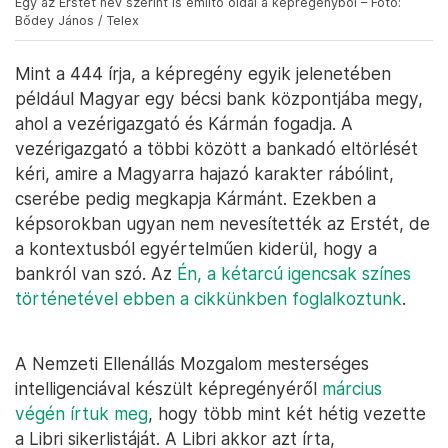
Egy az Erstét név szerint is említő oldal a képregényből – Fotó:
Bődey János / Telex
Mint a 444 írja, a képregény egyik jelenetében
például Magyar egy bécsi bank központjába megy,
ahol a vezérigazgató és Kármán fogadja. A
vezérigazgató a többi között a bankadó eltörlését
kéri, amire a Magyarra hajazó karakter rábólint,
cserébe pedig megkapja Kármánt. Ezekben a
képsorokban ugyan nem nevesítették az Erstét, de
a kontextusból egyértelműen kiderül, hogy a
bankról van szó. Az
Én, a kétarcú igencsak színes
történetével ebben a cikkünkben foglalkoztunk
.
A Nemzeti Ellenállás Mozgalom mesterséges
intelligenciával készült képregényéről
március
végén írtuk meg
, hogy több mint két hétig vezette
a Libri sikerlistáját. A Libri akkor azt írta,