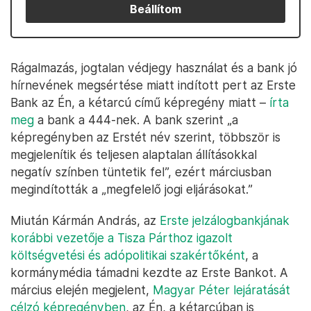
Beállítom
Rágalmazás, jogtalan védjegy használat és a bank jó
hírnevének megsértése miatt indított pert az Erste
Bank az Én, a kétarcú című képregény miatt –
írta
meg
a bank a 444-nek. A bank szerint „a
képregényben az Erstét név szerint, többször is
megjelenítik és teljesen alaptalan állításokkal
negatív színben tüntetik fel”, ezért márciusban
megindították a „megfelelő jogi eljárásokat.”
Miután Kármán András, az
Erste jelzálogbankjának
korábbi vezetője a Tisza Párthoz igazolt
költségvetési és adópolitikai szakértőként
, a
kormánymédia támadni kezdte az Erste Bankot. A
március elején megjelent,
Magyar Péter lejáratását
célzó képregényben
, az Én, a kétarcúban is