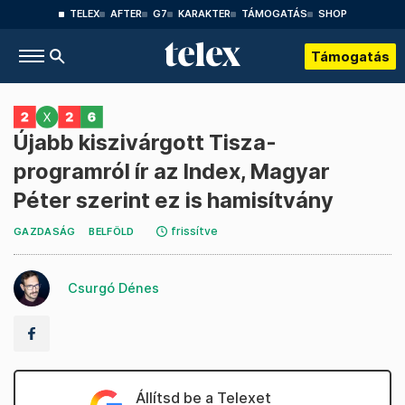
TELEX
AFTER
G7
KARAKTER
TÁMOGATÁS
SHOP
Támogatás
Újabb kiszivárgott Tisza-
programról ír az Index, Magyar
Péter szerint ez is hamisítvány
frissítve
GAZDASÁG
BELFÖLD
Csurgó Dénes
Állítsd be a Telexet