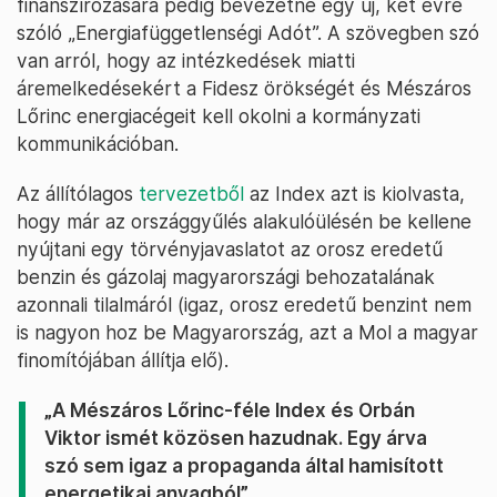
finanszírozására pedig bevezetne egy új, két évre
szóló „Energiafüggetlenségi Adót”. A szövegben szó
van arról, hogy az intézkedések miatti
áremelkedésekért a Fidesz örökségét és Mészáros
Lőrinc energiacégeit kell okolni a kormányzati
kommunikációban.
Az állítólagos
tervezetből
az Index azt is kiolvasta,
hogy már az országgyűlés alakulóülésén be kellene
nyújtani egy törvényjavaslatot az orosz eredetű
benzin és gázolaj magyarországi behozatalának
azonnali tilalmáról (igaz, orosz eredetű benzint nem
is nagyon hoz be Magyarország, azt a Mol a magyar
finomítójában állítja elő).
„A Mészáros Lőrinc-féle Index és Orbán
Viktor ismét közösen hazudnak. Egy árva
szó sem igaz a propaganda által hamisított
energetikai anyagból”