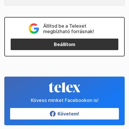
Állítsd be a Telexet
megbízható forrásnak!
Beállítom
Kövess minket Facebookon is!
Követem!