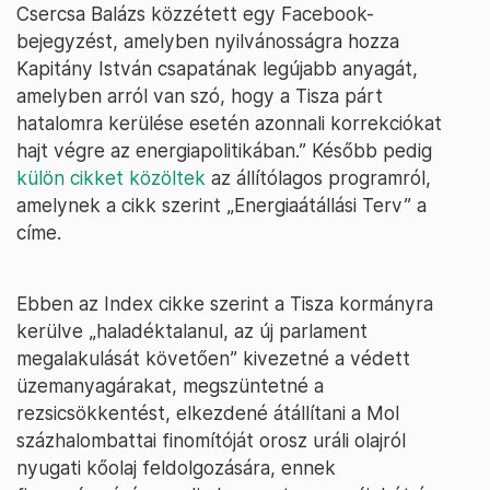
Csercsa Balázs közzétett egy Facebook-
bejegyzést, amelyben nyilvánosságra hozza
Kapitány István csapatának legújabb anyagát,
amelyben arról van szó, hogy a Tisza párt
hatalomra kerülése esetén azonnali korrekciókat
hajt végre az energiapolitikában.” Később pedig
külön cikket közöltek
az állítólagos programról,
amelynek a cikk szerint „Energiaátállási Terv” a
címe.
Ebben az Index cikke szerint a Tisza kormányra
kerülve „haladéktalanul, az új parlament
megalakulását követően” kivezetné a védett
üzemanyagárakat, megszüntetné a
rezsicsökkentést, elkezdené átállítani a Mol
százhalombattai finomítóját orosz uráli olajról
nyugati kőolaj feldolgozására, ennek