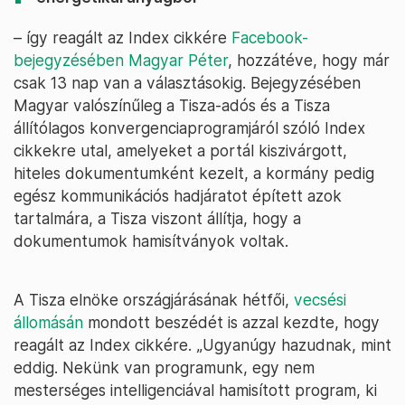
– így reagált az Index cikkére
Facebook-
bejegyzésében Magyar Péter
, hozzátéve, hogy már
csak 13 nap van a választásokig. Bejegyzésében
Magyar valószínűleg a Tisza-adós és a Tisza
állítólagos konvergenciaprogramjáról szóló Index
cikkekre utal, amelyeket a portál kiszivárgott,
hiteles dokumentumként kezelt, a kormány pedig
egész kommunikációs hadjáratot épített azok
tartalmára, a Tisza viszont állítja, hogy a
dokumentumok hamisítványok voltak.
A Tisza elnöke országjárásának hétfői,
vecsési
állomásán
mondott beszédét is azzal kezdte, hogy
reagált az Index cikkére. „Ugyanúgy hazudnak, mint
eddig. Nekünk van programunk, egy nem
mesterséges intelligenciával hamisított program, ki