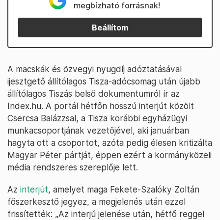
megbízható forrásnak!
Beállítom
A macskák és özvegyi nyugdíj adóztatásával
ijesztgető állítólagos Tisza-adócsomag után újabb
állítólagos Tiszás belső dokumentumról ír az
Index.hu. A portál hétfőn hosszú interjút közölt
Csercsa Balázzsal, a Tisza korábbi egyházügyi
munkacsoportjának vezetőjével, aki januárban
hagyta ott a csoportot, azóta pedig élesen kritizálta
Magyar Péter pártját, éppen ezért a kormányközeli
média rendszeres szereplője lett.
Az
interjút
, amelyet maga Fekete-Szalóky Zoltán
főszerkesztő jegyez, a megjelenés után ezzel
frissítették: „Az interjú jelenése után, hétfő reggel