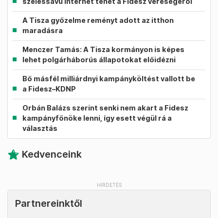
szélessávú internet tehet a Fidesz vereségéről
A Tisza győzelme reményt adott az itthon
maradásra
Menczer Tamás: A Tisza kormányon is képes
lehet polgárháborús állapotokat előidézni
Bő másfél milliárdnyi kampányköltést vallott be
a Fidesz–KDNP
Orbán Balázs szerint senki nem akart a Fidesz
kampányfőnöke lenni, így esett végül rá a
választás
Kedvenceink
Partnereinktől