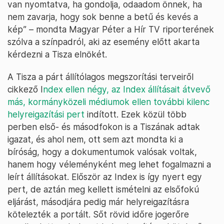
van nyomtatva, ha gondolja, odaadom önnek, ha
nem zavarja, hogy sok benne a betű és kevés a
kép” – mondta Magyar Péter a Hír TV riporterének
szólva a színpadról, aki az esemény előtt akarta
kérdezni a Tisza elnökét.
A Tisza a párt állítólagos megszorítási terveiről
cikkező I
ndex ellen négy, az Index állításait átvevő
más, kormányközeli médiumok ellen további kilenc
helyreigazítási pert
indított. Ezek közül több
perben első- és másodfokon is a Tiszának adtak
igazat, és ahol nem, ott sem azt mondta ki a
bíróság, hogy a dokumentumok valósak voltak,
hanem hogy véleményként meg lehet fogalmazni a
leírt állításokat. Először az Index is így nyert egy
pert, de aztán meg kellett ismételni az elsőfokú
eljárást, másodjára pedig már helyreigazításra
kötelezték a portált. Sőt rövid időre jogerőre