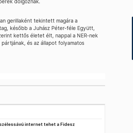
berek dolgoznak.
n gerillaként tekintett magára a
ag, később a Juhász Péter-féle Együtt,
erint kettős életet élt, nappal a NER-nek
i pártjának, és az állapot folyamatos
szélessávú internet tehet a Fidesz