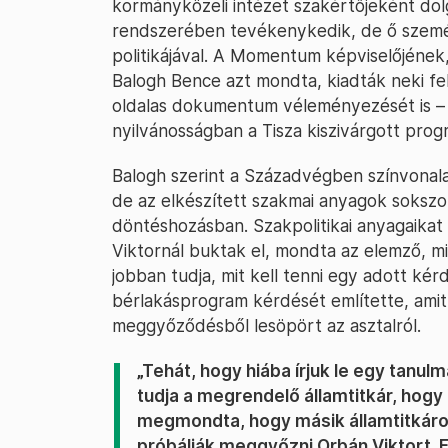
kormányközeli intézet szakértőjeként dol
rendszerében tevékenykedik, de ő szemé
politikájával. A Momentum képviselőjéne
Balogh Bence azt mondta, kiadták neki fe
oldalas dokumentum véleményezését is – e
nyilvánosságban a Tisza kiszivárgott pro
Balogh szerint a Századvégben színvonala
de az elkészített szakmai anyagok sokszor
döntéshozásban. Szakpolitikai anyagaikat
Viktornál buktak el, mondta az elemző, mi
jobban tudja, mit kell tenni egy adott ké
bérlakásprogram kérdését említette, amit 
meggyőződésből lesöpört az asztalról.
„Tehát, hogy hiába írjuk le egy tanul
tudja a megrendelő államtitkár, hogy m
megmondta, hogy másik államtitkáro
próbálják meggyőzni Orbán Viktort. E