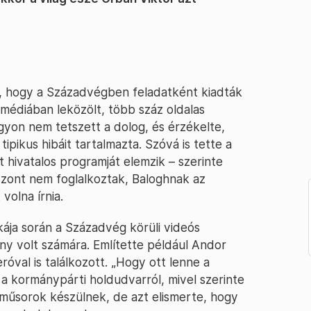
t, hogy a Századvégben feladatként kiadták
médiában leközölt, több száz oldalas
gyon nem tetszett a dolog, és érzékelte,
ipikus hibáit tartalmazta. Szóvá is tette a
 hivatalos programját elemzik – szerinte
viszont nem foglalkoztak, Baloghnak az
volna írnia.
ája során a Századvég körüli videós
y volt számára. Említette például Andor
óval is találkozott. „Hogy ott lenne a
 a kormánypárti holdudvarról, mivel szerinte
műsorok készülnek, de azt elismerte, hogy