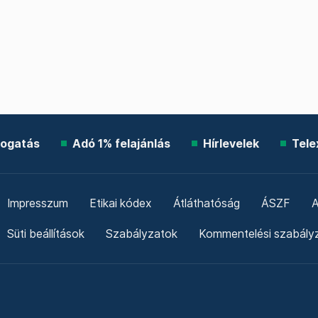
ogatás
Adó 1% felajánlás
Hírlevelek
Tele
Impresszum
Etikai kódex
Átláthatóság
ÁSZF
A
Süti beállítások
Szabályzatok
Kommentelési szabály