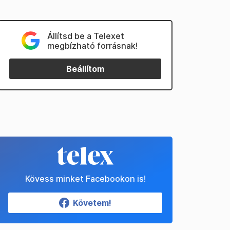
Állítsd be a Telexet
megbízható forrásnak!
Beállítom
Kövess minket Facebookon is!
Követem!