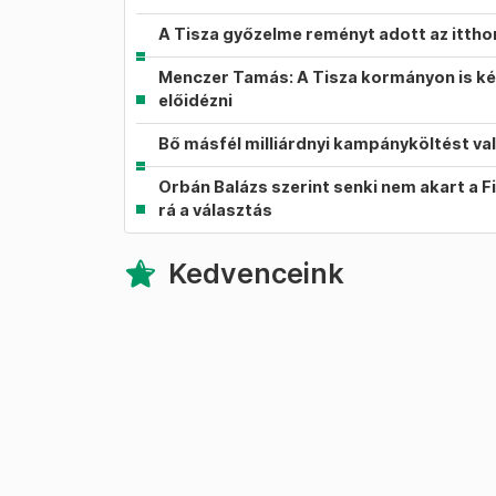
A Tisza győzelme reményt adott az itth
Menczer Tamás: A Tisza kormányon is ké
előidézni
Bő másfél milliárdnyi kampányköltést va
Orbán Balázs szerint senki nem akart a F
rá a választás
Kedvenceink