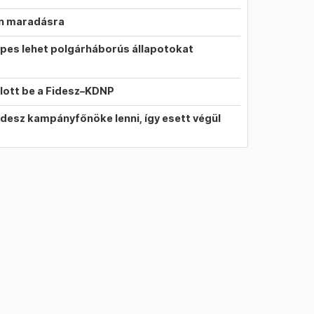
on maradásra
pes lehet polgárháborús állapotokat
llott be a Fidesz–KDNP
idesz kampányfőnöke lenni, így esett végül