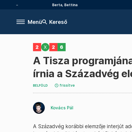
Berta, Bettina
Menü
Kereső
A Tisza programjána
írnia a Századvég e
frissítve
BELFÖLD
Kovács Pál
A Századvég korábbi elemzője interjút ado