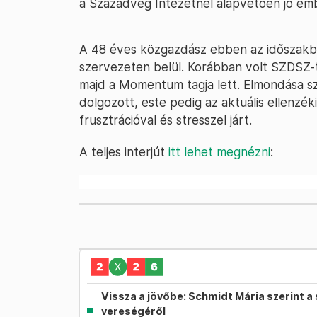
a Századvég Intézetnél alapvetően jó em
A 48 éves közgazdász ebben az időszakba
szervezeten belül. Korábban volt SZDSZ-t
majd a Momentum tagja lett. Elmondása sz
dolgozott, este pedig az aktuális ellenzék
frusztrációval és stresszel járt.
A teljes interjút
itt lehet megnézni
:
Vissza a jövőbe: Schmidt Mária szerint a 
vereségéről