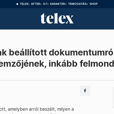
TELEX
AFTER
G7
KARAKTER
TÁMOGATÁS
SHOP
k beállított dokumentumról 
lemzőjének, inkább felmond
tt, amelyben arról beszélt, milyen a