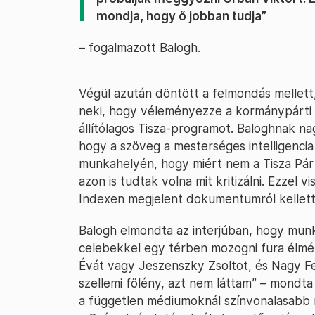
mondja, hogy ő jobban tudja”
– fogalmazott Balogh.
Végül azután döntött a felmondás mellet
neki, hogy véleményezze a kormánypárti 
állítólagos Tisza-programot. Baloghnak na
hogy a szöveg a mesterséges intelligencia t
munkahelyén, hogy miért nem a Tisza Párt
azon is tudtak volna mit kritizálni. Ezzel 
Indexen megjelent dokumentumról kellett 
Balogh elmondta az interjúban, hogy munk
celebekkel egy térben mozogni fura élmén
Évát vagy Jeszenszky Zsoltot, és Nagy Fer
szellemi fölény, azt nem láttam” – mondta
a független médiumoknál színvonalasabb 