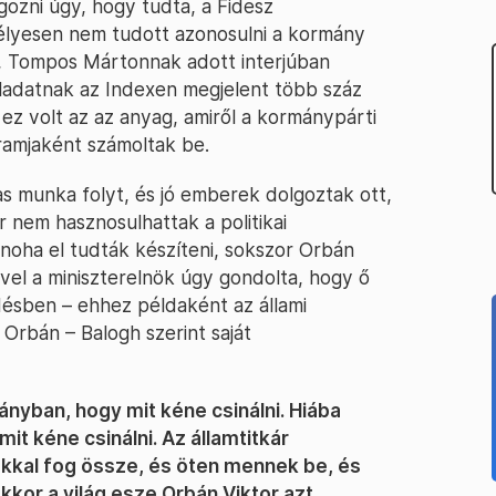
gozni úgy, hogy tudta, a Fidesz
lyesen nem tudott azonosulni a kormány
k, Tompos Mártonnak adott interjúban
ladatnak az Indexen megjelent több száz
z volt az az anyag, amiről a kormánypárti
gramjaként számoltak be.
s munka folyt, és jó emberek dolgoztak ott,
 nem hasznosulhattak a politikai
 noha el tudták készíteni, sokszor Orbán
vel a miniszterelnök úgy gondolta, hogy ő
rdésben – ehhez példaként az állami
Orbán – Balogh szerint saját
mányban, hogy mit kéne csinálni. Hiába
it kéne csinálni. Az államtitkár
kkal fog össze, és öten mennek be, és
kkor a világ esze Orbán Viktor azt