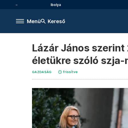
Ibolya
Menü
Kereső
Lázár János szerint
életükre szóló szj
frissítve
GAZDASÁG