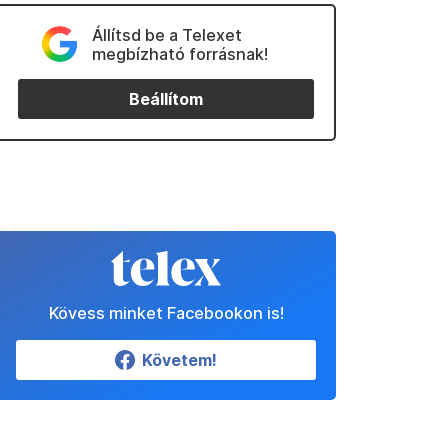
Állítsd be a Telexet
megbízható forrásnak!
Beállítom
Kövess minket Facebookon is!
Követem!