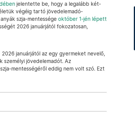
édében
jelentette be, hogy a legalább két-
letük végéig tartó jövedelemadó-
 anyák szja-mentessége
október 1-jén lépett
égét 2026 januárjától fokozatosan,
y 2026 januárjától az egy gyermeket nevelő,
ek személyi jövedelemadót. Az
szja-mentességéről eddig nem volt szó. Ezt