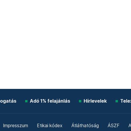
ogatás
Adó 1% felajánlás
Hírlevelek
Tele
Impresszum
Etikai kódex
Átláthatóság
ÁSZF
A