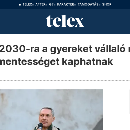
TELEX
AFTER
G7
KARAKTER
TÁMOGATÁS
SHOP
 2030-ra a gyereket vállaló
a-mentességet kaphatnak