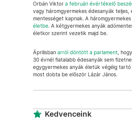
Orbán Viktor
a februári évértékelő besz
vagy háromgyermekes édesanyák teljes, é
mentességet kapnak. A háromgyermekes
életbe
. A kétgyermekes anyák adómentess
életkor szerint vezetik majd be.
Áprilisban
arról döntött a parlament
, hog
30 évnél fiatalabb édesanyák sem fizetn
egygyermekes anyák életük végéig tartó 
most dobta be először Lázár János.
Kedvenceink