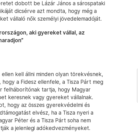
éretet dobott be Lázár János a sárospataki
tikáját dicsérve azt mondta, hogy még a
ket vállaló nők személyi jövedelemadóját.
rországon, aki gyereket vállal, az
maradjon”
 ellen kell állni minden olyan törekvésnek,
, hogy a Fidesz ellenfele, a Tisza Párt meg
r felháborítónak tartja, hogy Magyar
et keresnek vagy gyereket vállalnak.
got, hogy az összes gyerekvédelmi és
támogatást elvész, ha a Tisza nyeri a
agyar Péter és a Tisza Párt soha nem
rtják a jelenlegi adókedvezményeket.