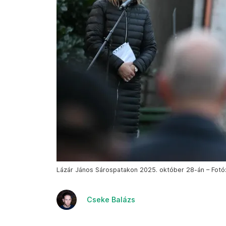
Lázár János Sárospatakon 2025. október 28-án – Fotó
Cseke Balázs