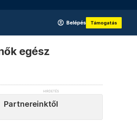
Belépés
Támogatás
 nők egész
Partnereinktől