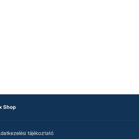
x Shop
datkezelési tájékoztató