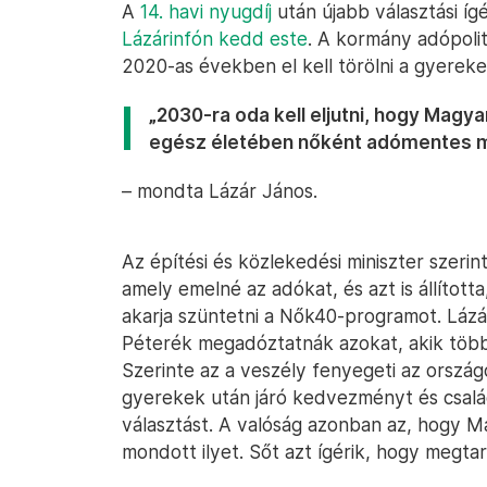
A
14. havi nyugdíj
után újabb választási íg
Lázárinfón kedd este
. A kormány adópoli
2020-as években el kell törölni a gyereke
„2030-ra oda kell eljutni, hogy Magya
egész életében nőként adómentes 
– mondta Lázár János.
Az építési és közlekedési miniszter szerint
amely emelné az adókat, és azt is állította
akarja szüntetni a Nők40-programot. Lázá
Péterék megadóztatnák azokat, akik több
Szerinte az a veszély fenyegeti az orszá
gyerekek után járó kedvezményt és család
választást. A valóság azonban az, hogy M
mondott ilyet. Sőt azt ígérik, hogy megta