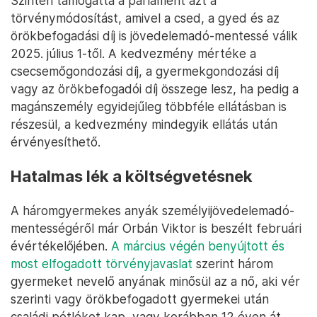
Szintén támogatta a parlament azt a
törvénymódosítást, amivel a csed, a gyed és az
örökbefogadási díj is jövedelemadó-mentessé válik
2025. július 1-től. A kedvezmény mértéke a
csecsemőgondozási díj, a gyermekgondozási díj
vagy az örökbefogadói díj összege lesz, ha pedig a
magánszemély egyidejűleg többféle ellátásban is
részesül, a kedvezmény mindegyik ellátás után
érvényesíthető.
Hatalmas lék a költségvetésnek
A háromgyermekes anyák személyijövedelemadó-
mentességéről már Orbán Viktor is beszélt februári
évértékelőjében.
A március végén benyújtott és
most elfogadott törvényjavaslat
szerint három
gyermeket nevelő anyának minősül az a nő, aki vér
szerinti vagy örökbefogadott gyermekei után
családi pótlékot kap, vagy korábban 12 éven át