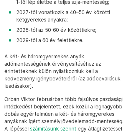
1-től lép életbe a teljes szja-mentesség;
2027-től vonatkozik a 40–50 év közötti
kétgyerekes anyákra;
2028-tól az 50-60 év közöttiekre;
2029-től a 60 év felettiekre.
A két- és háromgyermekes anyák
adómentességének érvényesítéséhez az
érintetteknek külön nyilatkozniuk kell a
kedvezmény igénybevételéről (az adóbevallásuk
leadásakor).
Orbán Viktor februárban több fajsúlyos gazdasági
intézkedést bejelentett, ezek közül a legnagyobb
dobás egyértelműen a két- és háromgyerekes
anyáknak ígért személyijövedelemadó-mentesség.
A lépéssel
számításunk szerint
egy átlagfizetéssel