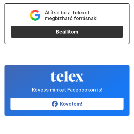
Állítsd be a Telexet
megbízható forrásnak!
Beállítom
Kövess minket Facebookon is!
Követem!