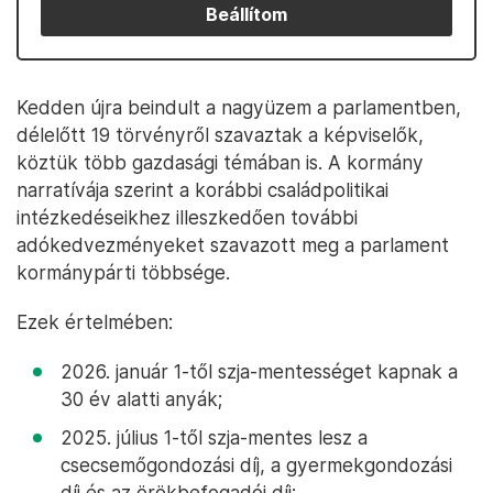
Beállítom
Kedden újra beindult a nagyüzem a parlamentben,
délelőtt 19 törvényről szavaztak a képviselők,
köztük több gazdasági témában is. A kormány
narratívája szerint a korábbi családpolitikai
intézkedéseikhez illeszkedően további
adókedvezményeket szavazott meg a parlament
kormánypárti többsége.
Ezek értelmében:
2026. január 1-től szja-mentességet kapnak a
30 év alatti anyák;
2025. július 1-től szja-mentes lesz a
csecsemőgondozási díj, a gyermekgondozási
díj és az örökbefogadói díj;