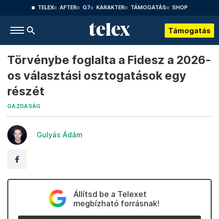
TELEX
AFTER
G7
KARAKTER
TÁMOGATÁS
SHOP
Támogatás
Törvénybe foglalta a Fidesz a 2026-
os választási osztogatások egy
részét
GAZDASÁG
Gulyás Ádám
Állítsd be a Telexet
megbízható forrásnak!