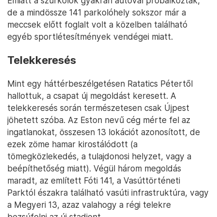
Emiatt a szurkolók gyakran autóval próbálkoztak,
de a mindössze 141 parkolóhely sokszor már a
meccsek előtt foglalt volt a közelben található
egyéb sportlétesítmények vendégei miatt.
Telekkeresés
Mint egy háttérbeszélgetésen Ratatics Pétertől
hallottuk, a csapat új megoldást keresett. A
telekkeresés során természetesen csak Újpest
jöhetett szóba. Az Eston nevű cég mérte fel az
ingatlanokat, összesen 13 lokációt azonosított, de
ezek zöme hamar kirostálódott (a
tömegközlekedés, a tulajdonosi helyzet, vagy a
beépíthetőség miatt). Végül három megoldás
maradt, az említett Fóti 141, a Vasúttörténeti
Parktól északra található vasúti infrastruktúra, vagy
a Megyeri 13, azaz valahogy a régi telekre
bezsúfolni az új stadiont.