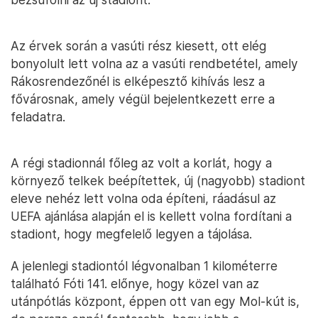
Az érvek során a vasúti rész kiesett, ott elég
bonyolult lett volna az a vasúti rendbetétel, amely
Rákosrendezőnél is elképesztő kihívás lesz a
fővárosnak, amely végül bejelentkezett erre a
feladatra.
A régi stadionnál főleg az volt a korlát, hogy a
környező telkek beépítettek, új (nagyobb) stadiont
eleve nehéz lett volna oda építeni, ráadásul az
UEFA ajánlása alapján el is kellett volna fordítani a
stadiont, hogy megfelelő legyen a tájolása.
A jelenlegi stadiontól légvonalban 1 kilométerre
található Fóti 141. előnye, hogy közel van az
utánpótlás központ, éppen ott van egy Mol-kút is,