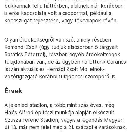
bukkannak fel a háttérben, akiknek már korábban
is erős kapcsolata volt a csoporttal, például a
Kopaszi-gát fejlesztése, vagy tőkealapok révén.
Olyan érdekeltségről van szó, amely részben
Komondi Zsolt (úgy tudjuk elsősorban ő tárgyalt
Ratatics Péterrel), részben egyéb érdekeltségek
tulajdonában van, de az ügyben hallottunk Garancsi
István aktuális és Hernádi Zsolt Mol elnök-
vezérigazgató korábbi tulajdonosi szerepéről is.
Érvek
A jelenlegi stadion, a több mint száz éves, még
Hajós Alfréd építészi munkája alapján elkészült
Szusza Ferenc Stadion, vagyis a legendás Megyeri
út 13. már nem felel meg a 21. századi elvárásoknak,