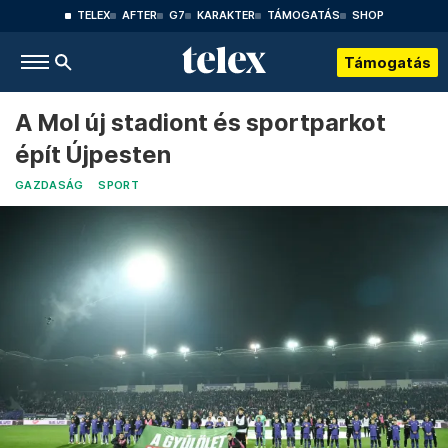
TELEX
AFTER
G7
KARAKTER
TÁMOGATÁS
SHOP
Támogatás
A Mol új stadiont és sportparkot
épít Újpesten
GAZDASÁG
SPORT