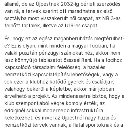
államé, de az Újpestnek 2032-ig bérleti szerződés
van rá, a tervek szerint ott maradhatna az első
osztályba most visszakerült női csapat, az NB 3-as
felnőtt tartalék, illetve az U19-es csapat.
És, hogy ez az egész magánberuházás megtérülhet-
e? Ez is olyan, mint minden a magyar fociban, ha
valaki pusztán pénzügyi számokat néz, akkor nem
lesz könnyű jó táblázatot összeállítani. Ha a focihoz
kapcsolódó társadalmi felelősség, a hazai és
nemzetközi kapcsolatépítési lehetőségek, vagy a
sok ezer a klubhoz kötődő gyerek és családja is
valahogy bekerül a képletbe, akkor már jobban
érvelhető a projekt. Az mindenesetre biztos, hogy a
klub szempontjából végre komoly érték, az
eddiginél sokkal modernebb infrastruktúra
keletkezhet, és mivel az Újpestnél nagy hazai és
nemzetközi tervek vannak, a fiatal sportoknak és a