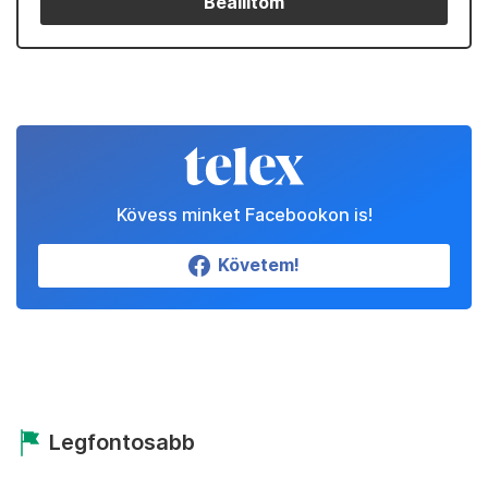
Beállítom
Kövess minket Facebookon is!
Követem!
Legfontosabb