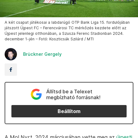
A két csapat játékosai a labdarúgó OTP Bank Liga 15. fordulójában
játszott Újpest FC – Ferencvárosi TC mérkőzés kezdete előtt az
Újpest jelenlegi otthonában, a Szusza Ferenc Stadionban 2024.
december 1-jén – Fotó: Koszticsák Szilárd / MTI
Brückner Gergely
Állítsd be a Telexet
megbízható forrásnak!
Beállítom
A Mol Nyrt. 2024 márciusában vette meg az
újpesti