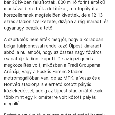
bár 2019-ben felújították, 800 millió forint értékű
munkával befedték a lelátókat, a futópályát a
korszellemnek megfelelően kivették, de a 12-13
ezres stadion szerkezete, dizájnja a régi maradt, és
ugyanúgy beázik a tető.
A szurkolók nem élték meg jól, hogy a korábban
belga tulajdonossal rendelkező Újpest kimaradt
abból a hullámból, hogy az összes nagy fővárosi
csapat új stadiont kapott. De az igazi gond a
megközelítés volt, miközben a Fradi Groupama
Arénája, vagy a Puskás Ferenc Stadion
metrómegállóban van, de az MTK, a Vasas és a
Honvéd stadionja is elérhető kötött pályás
közlekedéssel, addig az Újpest stadionjától csak
több mint egy kilométerre volt kötött pályás
megálló.