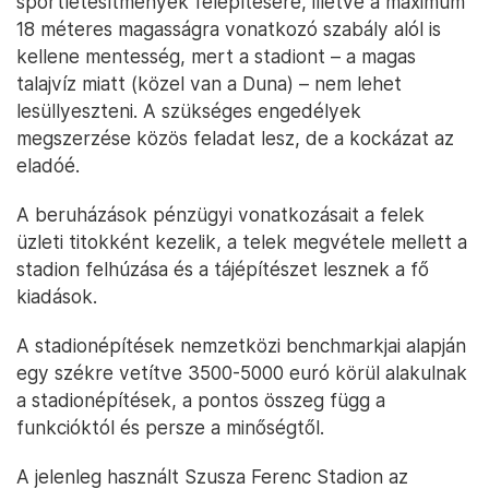
sportlétesítmények felépítésére, illetve a maximum
18 méteres magasságra vonatkozó szabály alól is
kellene mentesség, mert a stadiont – a magas
talajvíz miatt (közel van a Duna) – nem lehet
lesüllyeszteni. A szükséges engedélyek
megszerzése közös feladat lesz, de a kockázat az
eladóé.
A beruházások pénzügyi vonatkozásait a felek
üzleti titokként kezelik, a telek megvétele mellett a
stadion felhúzása és a tájépítészet lesznek a fő
kiadások.
A stadionépítések nemzetközi benchmarkjai alapján
egy székre vetítve 3500-5000 euró körül alakulnak
a stadionépítések, a pontos összeg függ a
funkcióktól és persze a minőségtől.
A jelenleg használt Szusza Ferenc Stadion az