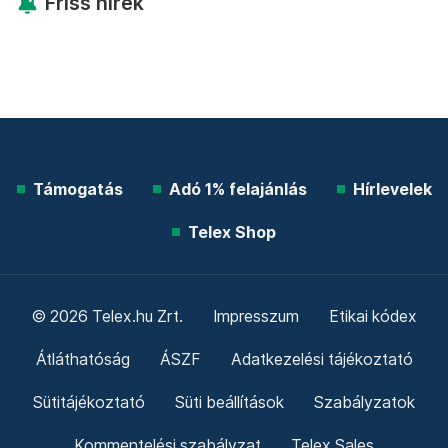
Friss hírek
Támogatás
Adó 1% felajánlás
Hírlevelek
Telex Shop
© 2026 Telex.hu Zrt.
Impresszum
Etikai kódex
Átláthatóság
ÁSZF
Adatkezelési tájékoztató
Sütitájékoztató
Süti beállítások
Szabályzatok
Kommentelési szabályzat
Telex Sales