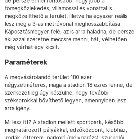
de persze ennél fontosabb, hogy jobb a
tömegközlekedés, villamossal és vonattal is
megközelíthető a terület, illetve ha egyszer reális
lesz még a 3-as metróvonal meghosszabbítása
Káposztásmegyer felé, az is arra haladna, de persze
aki azzal szeretne meccsre menni, hát, vélhetően
még várhat egy kicsit.
Paraméterek
A megvásárolandó terület 180 ezer
négyzetméteres, maga a stadion 18 ezres lenne, de
szerkezetileg úgy készülne, hogy további
széksorokkal bővíthető legyen, amennyiben lesz
arra igény.
Mi lesz itt? A stadion mellett sportpark, később
meghatározott pályákkal, edzőközpont, klubház,
irodák, étterem, parkoló (mélygarázs), szurkolói