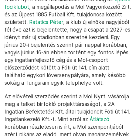
fociklubot
, a megállapodás a Mol Vagyonkezelő Zrt.
és az Újpest 1885 Futball Kft. tulajdonosa között
született.
Ratatics Péter
, a klub új elnöke nagyjából
fél éve azt is bejelentette, hogy a csapat a 2027-es
idényt már új stadionban szeretné kezdeni. Egy
június 20-i bejelentés szerint pár nappal korábban,
vagyis június 16-án ebben történt egy fontos lépés,
egy ingatlanfejlesztő cég és a Mol-csoport
előszerződést kötött a Fóti út 141. cím alatt
található egykori lóversenypályára, amely később
sokáig a Tungsram egyik telephelye volt.
Az elővételi szerződés szerint a Mol Nyrt. vásárolja
meg a telket birtokló projekttársaságot, a 2A
Ingatlan Befektetési Kft. által tulajdonolt Fóti út 141.
Ingatlankezelő Kft.-t. Mint arról az
Átlátszó
korábban részletesen is írt, a Mol szempontjából
azért pikáns az eladó, mert olyan magánszemélyek