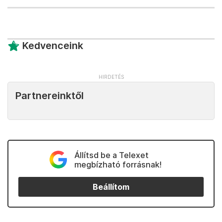
Kedvenceink
Partnereinktől
Állítsd be a Telexet
megbízható forrásnak!
Beállítom