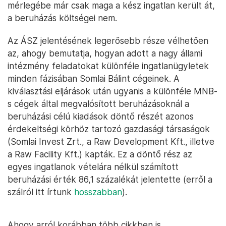
mérlegébe már csak maga a kész ingatlan került át,
a beruházás költségei nem.
Az ÁSZ jelentésének legerősebb része vélhetően
az, ahogy bemutatja, hogyan adott a nagy állami
intézmény feladatokat különféle ingatlanügyletek
minden fázisában Somlai Bálint cégeinek. A
kiválasztási eljárások után ugyanis a különféle MNB-
s cégek által megvalósított beruházásoknál a
beruházási célú kiadások döntő részét azonos
érdekeltségi körhöz tartozó gazdasági társaságok
(Somlai Invest Zrt., a Raw Development Kft., illetve
a Raw Facility Kft.) kapták. Ez a döntő rész az
egyes ingatlanok vételára nélkül számított
beruházási érték 86,1 százalékát jelentette (erről a
szálról itt írtunk
hosszabban
).
Ahogy arról korábban több cikkben is