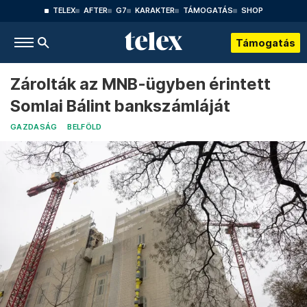
TELEX
AFTER
G7
KARAKTER
TÁMOGATÁS
SHOP
Támogatás
Zárolták az MNB-ügyben érintett
Somlai Bálint bankszámláját
GAZDASÁG
BELFÖLD