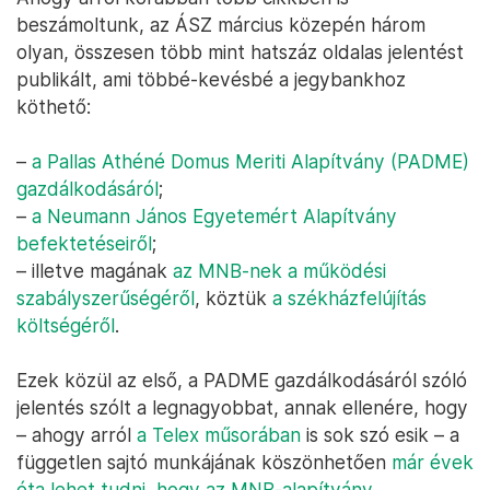
beszámoltunk, az ÁSZ március közepén három
olyan, összesen több mint hatszáz oldalas jelentést
publikált, ami többé-kevésbé a jegybankhoz
köthető:
–
a Pallas Athéné Domus Meriti Alapítvány (PADME)
gazdálkodásáról
;
–
a Neumann János Egyetemért Alapítvány
befektetéseiről
;
– illetve magának
az MNB-nek a működési
szabályszerűségéről
, köztük
a székházfelújítás
költségéről
.
Ezek közül az első, a PADME gazdálkodásáról szóló
jelentés szólt a legnagyobbat, annak ellenére, hogy
– ahogy arról
a Telex műsorában
is sok szó esik – a
független sajtó munkájának köszönhetően
már évek
óta lehet tudni, hogy az MNB-alapítvány