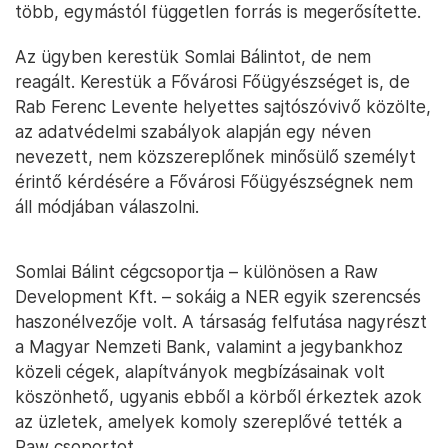
több, egymástól független forrás is megerősítette.
Az ügyben kerestük Somlai Bálintot, de nem
reagált. Kerestük a Fővárosi Főügyészséget is, de
Rab Ferenc Levente helyettes sajtószóvivő közölte,
az adatvédelmi szabályok alapján egy néven
nevezett, nem közszereplőnek minősülő személyt
érintő kérdésére a Fővárosi Főügyészségnek nem
áll módjában válaszolni.
Somlai Bálint cégcsoportja – különösen a Raw
Development Kft. – sokáig a NER egyik szerencsés
haszonélvezője volt. A társaság felfutása nagyrészt
a Magyar Nemzeti Bank, valamint a jegybankhoz
közeli cégek, alapítványok megbízásainak volt
köszönhető, ugyanis ebből a körből érkeztek azok
az üzletek, amelyek komoly szereplővé tették a
Raw csoportot.