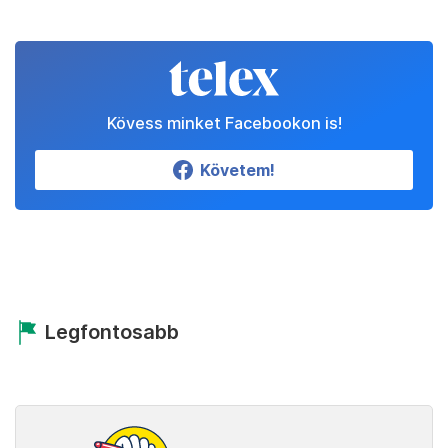
Kövess minket Facebookon is!
Követem!
Legfontosabb