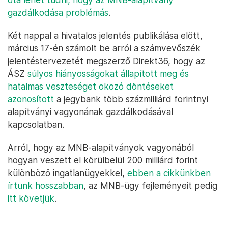
gazdálkodása problémás
.
Két nappal a hivatalos jelentés publikálása előtt,
március 17-én számolt be arról a számvevőszék
jelentéstervezetét megszerző Direkt36, hogy az
ÁSZ
súlyos hiányosságokat állapított meg és
hatalmas veszteséget okozó döntéseket
azonosított
a jegybank több százmilliárd forintnyi
alapítványi vagyonának gazdálkodásával
kapcsolatban.
Arról, hogy az MNB-alapítványok vagyonából
hogyan veszett el körülbelül 200 milliárd forint
különböző ingatlanügyekkel,
ebben a cikkünkben
írtunk hosszabban
, az MNB-ügy fejleményeit pedig
itt követjük
.