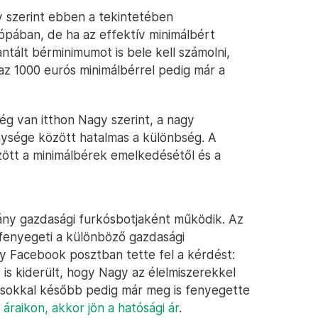
y szerint ebben a tekintetében
ópában, de ha az effektív minimálbért
ntált bérminimumot is bele kell számolni,
az 1000 eurós minimálbérrel pedig már a
g van itthon Nagy szerint, a nagy
nysége között hatalmas a különbség. A
tt a minimálbérek emelkedésétől és a
ny gazdasági furkósbotjaként működik. Az
 fenyegeti a különböző gazdasági
gy Facebook posztban tette fel a kérdést:
is kiderült, hogy Nagy az élelmiszerekkel
 sokkal később pedig már meg is fenyegette
raikon, akkor jön a hatósági ár
.