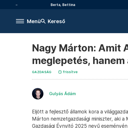
Berta, Bettina
Menü
Kereső
Nagy Márton: Amit 
meglepetés, hanem a
frissítve
GAZDASÁG
Gulyás Ádám
Eljött a fejlesztő államok kora a világga
Márton nemzetgazdasági miniszter, aki a
Gazdasági Évnyitó 2025 nevű eseményén A