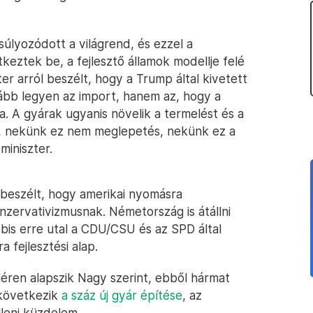
úlyozódott a világrend, és ezzel a
keztek be, a fejlesztő államok modellje felé
er arról beszélt, hogy a Trump által kivetett
bb legyen az import, hanem az, hogy a
. A gyárak ugyanis növelik a termelést és a
ljuk, nekünk ez nem meglepetés, nekünk ez a
miniszter.
beszélt, hogy amerikai nyomásra
onzervativizmusnak. Németország is átállni
ábbis erre utal a CDU/CSU és az SPD által
a fejlesztési alap.
lléren alapszik Nagy szerint, ebből hármat
 következik
a száz új gyár építése
, az
lleni küzdelem.