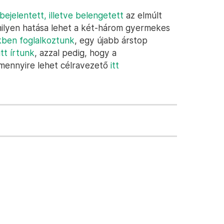
ejelentett, illetve belengetett
az elmúlt
milyen hatása lehet a két-három gyermekes
kben foglalkoztunk
, egy újabb árstop
itt írtunk
, azzal pedig, hogy a
 mennyire lehet célravezető
itt