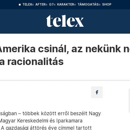
TELEX
AFTER
G7
KARAKTER
TÁMOGATÁS
SHOP
Amerika csinál, az nekünk 
 racionalitás
zdaságban – többek között erről beszélt Nagy
 Magyar Kereskedelmi és Iparkamara
 gazdasági áttörés éve címmel tartott