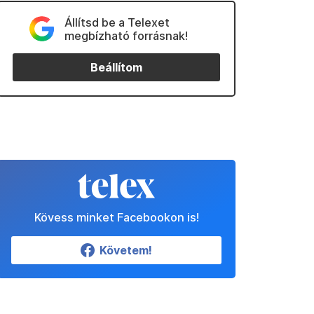
Állítsd be a Telexet
megbízható forrásnak!
Beállítom
Kövess minket Facebookon is!
Követem!