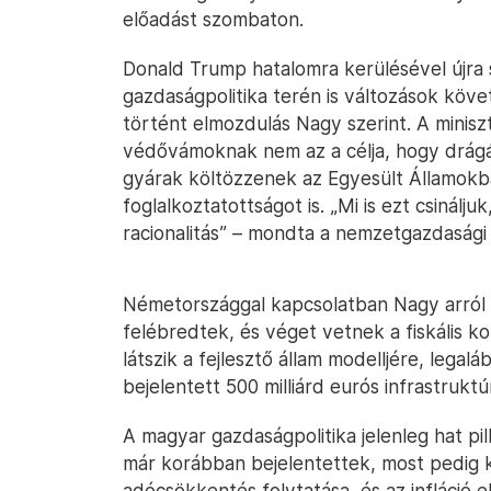
előadást szombaton.
Donald Trump hatalomra kerülésével újra s
gazdaságpolitika terén is változások követ
történt elmozdulás Nagy szerint. A miniszt
védővámoknak nem az a célja, hogy drágá
gyárak költözzenek az Egyesült Államokba
foglalkoztatottságot is. „Mi is ezt csiná
racionalitás” – mondta a nemzetgazdasági 
Németországgal kapcsolatban Nagy arról 
felébredtek, és véget vetnek a fiskális k
látszik a fejlesztő állam modelljére, legal
bejelentett 500 milliárd eurós infrastruktúr
A magyar gazdaságpolitika jelenleg hat pi
már korábban bejelentettek, most pedig
adócsökkentés folytatása, és az infláció e