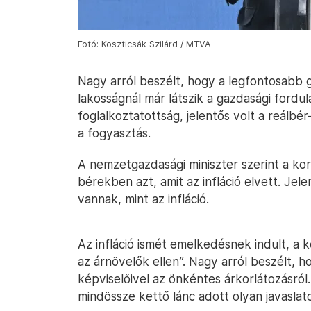
Fotó: Koszticsák Szilárd / MTVA
Nagy arról beszélt, hogy a legfontosabb 
lakosságnál már látszik a gazdasági fordu
foglalkoztatottság, jelentős volt a reálb
a fogyasztás.
A nemzetgazdasági miniszter szerint a kor
bérekben azt, amit az infláció elvett. Je
vannak, mint az infláció.
Az infláció ismét emelkedésnek indult, a
az árnövelők ellen”. Nagy arról beszélt, 
képviselőivel az önkéntes árkorlátozásról.
mindössze kettő lánc adott olyan javaslat