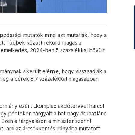
gazdasági mutatók mind azt mutatják, hogy a
lat. Többek között rekord magas a
ér-emelkedés, 2024-ben 5 százalékkal bővült
mánynak sikerült elérnie, hogy visszaadják a
lenleg a bérek 8,7 százalékkal magasabban
 kormány ezért „komplex akciótervvel harcol
hogy pénteken tárgyalt a hat nagy áruházlánc
 Ezen a tárgyaláson a miniszter szerint
ot, ami az árcsökkentés irányába mutatott.