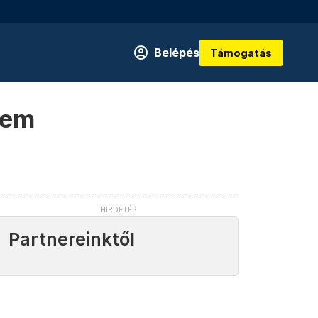
Belépés
Támogatás
nem
Partnereinktől