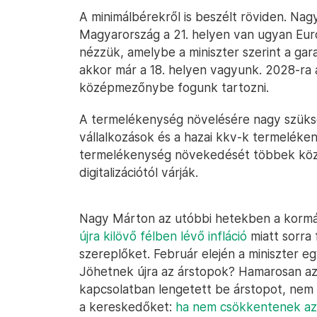
A minimálbérekről is beszélt röviden. Nag
Magyarország a 21. helyen van ugyan Eur
nézzük, amelybe a miniszter szerint a gara
akkor már a 18. helyen vagyunk. 2028-ra 
középmezőnybe fogunk tartozni.
A termelékenység növelésére nagy szüksé
vállalkozások és a hazai kkv-k termeléke
termelékenység növekedését többek közö
digitalizációtól várják.
Nagy Márton az utóbbi hetekben a kormá
újra kilövő félben lévő infláció
miatt sorra
szereplőket. Február elején a miniszter e
Jöhetnek újra az árstopok? Hamarosan az 
kapcsolatban lengetett be árstopot, nem
a kereskedőket:
ha nem csökkentenek az á