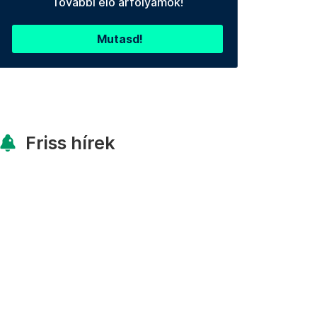
További élő árfolyamok!
Mutasd!
Friss hírek