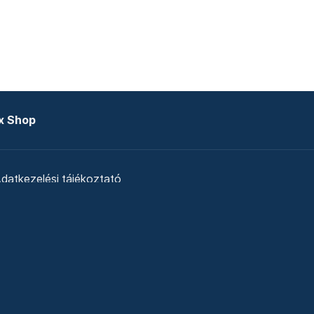
x Shop
datkezelési tájékoztató
zat
Telex Sales