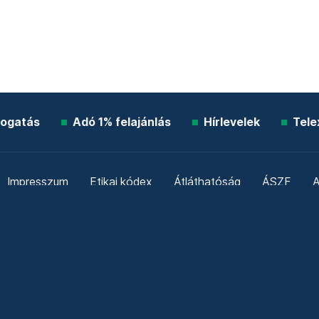
ogatás
Adó 1% felajánlás
Hírlevelek
Tele
Impresszum
Etikai kódex
Átláthatóság
ÁSZF
A
Süti beállítások
Szabályzatok
Kommentelési szabály