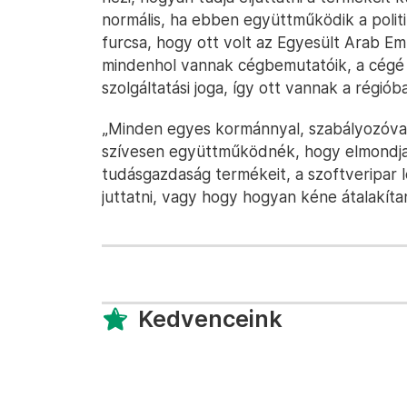
normális, ha ebben együttműködik a politik
furcsa, hogy ott volt az Egyesült Arab Em
mindenhol vannak cégbemutatóik, a cégé 
szolgáltatási joga, így ott vannak a régiób
„Minden egyes kormánnyal, szabályozóval
szívesen együttműködnék, hogy elmondja
tudásgazdaság termékeit, a szoftveripar 
juttatni, vagy hogy hogyan kéne átalakíta
Kedvenceink