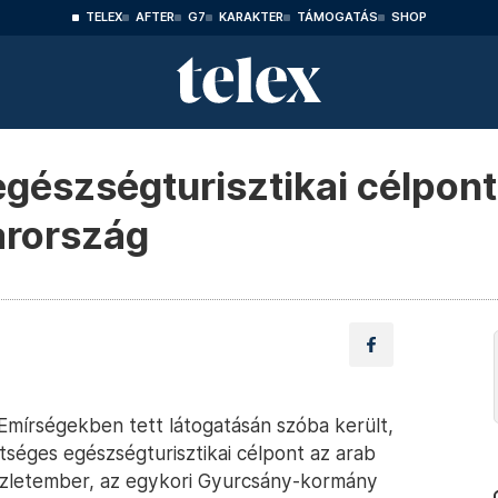
TELEX
AFTER
G7
KARAKTER
TÁMOGATÁS
SHOP
egészségturisztikai célpont
arország
 Emírségekben tett látogatásán szóba került,
séges egészségturisztikai célpont az arab
 üzletember, az egykori Gyurcsány-kormány