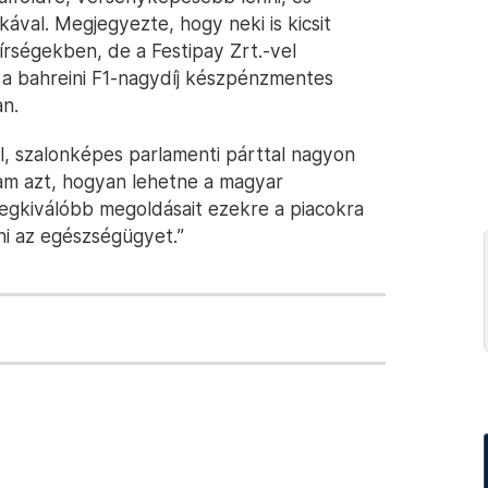
ával. Megjegyezte, hogy neki is kicsit
írségekben, de a Festipay Zrt.-vel
a bahreini F1-nagydíj készpénzmentes
an.
, szalonképes parlamenti párttal nagyon
m azt, hogyan lehetne a magyar
legkiválóbb megoldásait ezekre a piacokra
ni az egészségügyet.”