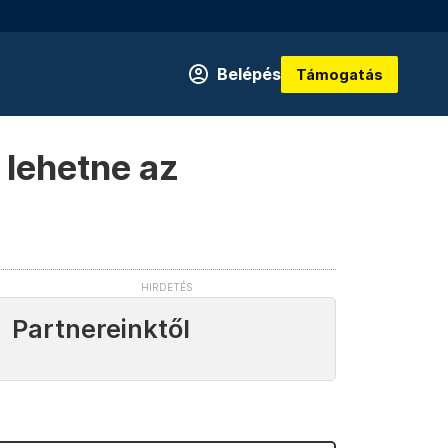
Belépés
Támogatás
 lehetne az
Partnereinktől