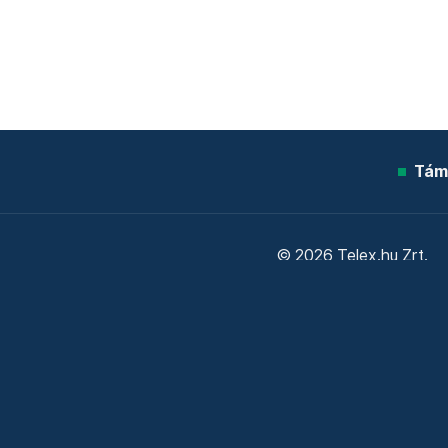
Tám
© 2026 Telex.hu Zrt.
Sütitájékoztató