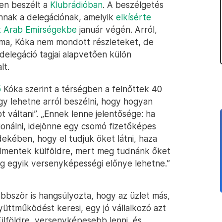
den beszélt a
Klubrádióban
. A beszélgetés
 annak a delegációnak, amelyik
elkísérte
lt Arab Emírségekbe
január végén. Arról,
éma, Kóka nem mondott részleteket, de
 delegáció tagjai alapvetően külön
lt.
ő
Kóka szerint a térségben a felnőttek 40
gy lehetne arról beszélni, hogy hogyan
 váltani”. „Ennek lenne jelentősége: ha
ionálni, idejönne egy csomó fizetőképes
dekében, hogy el tudjuk őket látni, haza
elmentek külföldre, mert meg tudnánk őket
g egyik versenyképességi előnye lehetne.”
bbször is hangsúlyozta, hogy az üzlet más,
gyüttműködést keresi, egy jó vállalkozó azt
külföldre, versenyképesebb lenni, és