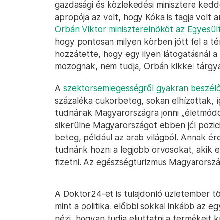
gazdasági és közlekedési minisztere ked
apropója az volt, hogy Kóka is tagja volt
Orbán Viktor miniszterelnököt az Egyesü
hogy pontosan milyen körben jött fel a t
hozzátette, hogy egy ilyen látogatásnál a
mozognak, nem tudja, Orbán kikkel tárgya
A
szektorsemlegességről gyakran beszél
százaléka cukorbeteg, sokan elhízottak, í
tudnának Magyarországra jönni „életmódot
sikerülne Magyarországot ebben jól pozic
beteg, például az arab világból. Annak ér
tudnánk hozni a legjobb orvosokat, akik 
fizetni. Az egészségturizmus Magyarorszá
A Doktor24-et is tulajdonló üzletember tö
mint a politika, előbbi sokkal inkább az e
nézi, hogyan tudja eljuttatni a termékeit 