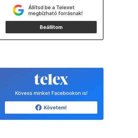
Állítsd be a Telexet
megbízható forrásnak!
Beállítom
Kövess minket Facebookon is!
Követem!