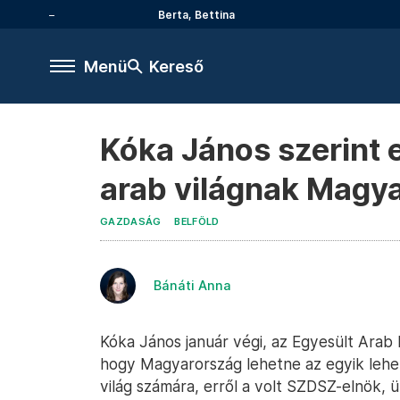
Berta, Bettina
Menü
Kereső
Kóka János szerint 
arab világnak Magy
GAZDASÁG
BELFÖLD
Bánáti Anna
Kóka János január végi, az Egyesült Arab
hogy Magyarország lehetne az egyik lehet
világ számára, erről a volt SZDSZ-elnök,