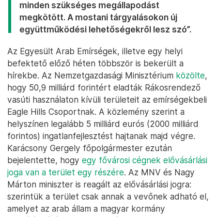
minden szükséges megállapodást
megkötött. A mostani tárgyalásokon új
együttműködési lehetőségekről lesz szó”.
Az Egyesült Arab Emírségek, illetve egy helyi
befektető előző héten többször is bekerült a
hírekbe. Az Nemzetgazdasági Minisztérium
közölte
,
hogy 50,9 milliárd forintért eladták Rákosrendező
vasúti használaton kívüli területeit az emírségekbeli
Eagle Hills Csoportnak. A közlemény szerint a
helyszínen legalább 5 milliárd eurós (2000 milliárd
forintos) ingatlanfejlesztést hajtanak majd végre.
Karácsony Gergely főpolgármester ezután
bejelentette, hogy
egy fővárosi cégnek elővásárlási
joga van a terület egy részére
. Az MNV és Nagy
Márton miniszter is reagált az elővásárlási jogra:
szerintük a terület csak annak a vevőnek adható el,
amelyet az arab állam a magyar kormány