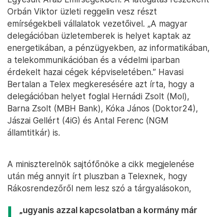
Orbán Viktor üzleti reggelin vesz részt
emírségekbeli vállalatok vezetőivel. „A magyar
delegációban üzletemberek is helyet kaptak az
energetikában, a pénzügyekben, az informatikában,
a telekommunikációban és a védelmi iparban
érdekelt hazai cégek képviseletében.” Havasi
Bertalan a Telex megkeresésére azt írta, hogy a
delegációban helyet foglal Hernádi Zsolt (Mol),
Barna Zsolt (MBH Bank), Kóka János (Doktor24),
Jászai Gellért (4iG) és Antal Ferenc (NGM
államtitkár) is.
A miniszterelnök sajtófőnöke a cikk megjelenése
után még annyit írt pluszban a Telexnek, hogy
Rákosrendezőről nem lesz szó a tárgyalásokon,
„ugyanis azzal kapcsolatban a kormány már