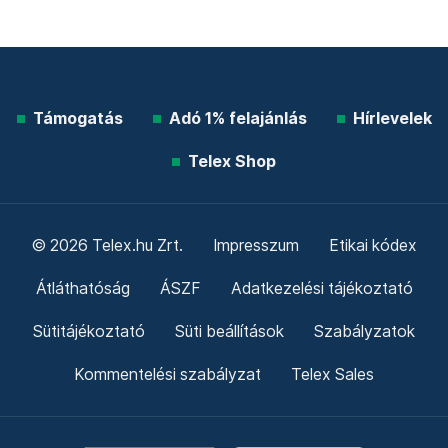
Támogatás
Adó 1% felajánlás
Hírlevelek
Telex Shop
© 2026 Telex.hu Zrt.
Impresszum
Etikai kódex
Átláthatóság
ÁSZF
Adatkezelési tájékoztató
Sütitájékoztató
Süti beállítások
Szabályzatok
Kommentelési szabályzat
Telex Sales