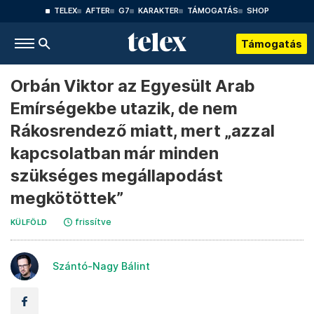
TELEX
AFTER
G7
KARAKTER
TÁMOGATÁS
SHOP
Támogatás
Orbán Viktor az Egyesült Arab
Emírségekbe utazik, de nem
Rákosrendező miatt, mert „azzal
kapcsolatban már minden
szükséges megállapodást
megkötöttek”
frissítve
KÜLFÖLD
Szántó-Nagy Bálint