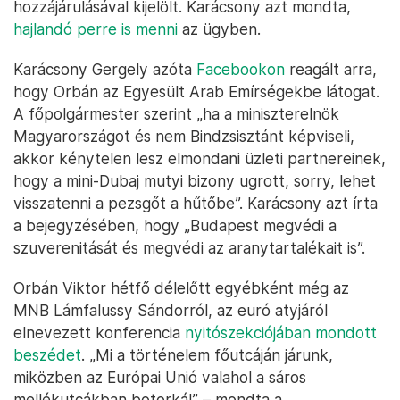
hozzájárulásával kijelölt. Karácsony azt mondta,
hajlandó perre is menni
az ügyben.
Karácsony Gergely azóta
Facebookon
reagált arra,
hogy Orbán az Egyesült Arab Emírségekbe látogat.
A főpolgármester szerint „ha a miniszterelnök
Magyarországot és nem Bindzsisztánt képviseli,
akkor kénytelen lesz elmondani üzleti partnereinek,
hogy a mini-Dubaj mutyi bizony ugrott, sorry, lehet
visszatenni a pezsgőt a hűtőbe”. Karácsony azt írta
a bejegyzésében, hogy „Budapest megvédi a
szuverenitását és megvédi az aranytartalékait is”.
Orbán Viktor hétfő délelőtt egyébként még az
MNB Lámfalussy Sándorról, az euró atyjáról
elnevezett konferencia
nyitószekciójában mondott
beszédet
. „Mi a történelem főutcáján járunk,
miközben az Európai Unió valahol a sáros
mellékutcákban botorkál” – mondta a