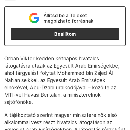
Állítsd be a Telexet
megbízható forrásnak!
Beállítom
Orbán Viktor kedden kétnapos hivatalos
látogatásra utazik az Egyesült Arab Emírségekbe,
ahol tárgyalást folytat Mohammed bin Zájed Ál
Nahján sejkkel, az Egyesült Arab Emírségek
elnökével, Abu-Dzabi uralkodójával – közölte az
MTI-vel Havasi Bertalan, a miniszterelnök
sajtófőnöke.
A tájékoztató szerint magyar miniszterelnök első
alkalommal vesz részt hivatalos látogatáson az
Egyesült Arab Emírségekben. A látogatás részeként