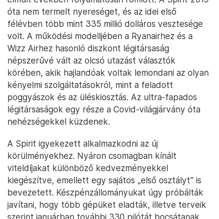
óta nem termelt nyereséget, és az idei első
félévben több mint 335 millió dolláros vesztesége
volt. A működési modelljében a Ryanairhez és a
Wizz Airhez hasonló diszkont légitársaság
népszerűvé vált az olcsó utazást választók
körében, akik hajlandóak voltak lemondani az olyan
kényelmi szolgáltatásokról, mint a feladott
poggyászok és az üléskiosztás. Az ultra-fapados
légitársaságok egy része a Covid-világjárvány óta
nehézségekkel küzdenek.
A Spirit igyekezett alkalmazkodni az új
körülményekhez. Nyáron csomagban kínált
viteldíjakat különböző kedvezményekkel
kiegészítve, emellett egy sajátos „első osztályt” is
bevezetett. Készpénzállományukat úgy próbálták
javítani, hogy több gépüket eladták, illetve terveik
szerint januárban további 330 pilótát bocsátanak