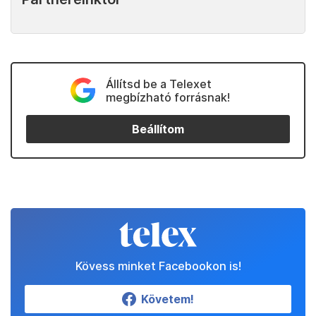
Állítsd be a Telexet
megbízható forrásnak!
Beállítom
Kövess minket Facebookon is!
Követem!