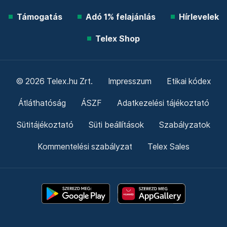
Támogatás
Adó 1% felajánlás
Hírlevelek
Telex Shop
© 2026 Telex.hu Zrt.
Impresszum
Etikai kódex
Átláthatóság
ÁSZF
Adatkezelési tájékoztató
Sütitájékoztató
Süti beállítások
Szabályzatok
Kommentelési szabályzat
Telex Sales