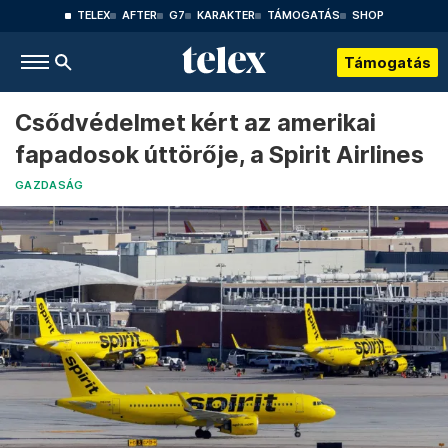
TELEX
AFTER
G7
KARAKTER
TÁMOGATÁS
SHOP
Támogatás
Csődvédelmet kért az amerikai
fapadosok úttörője, a Spirit Airlines
GAZDASÁG