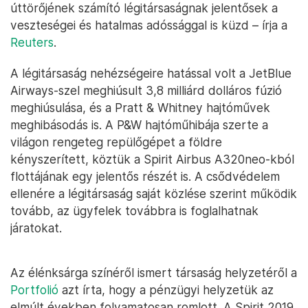
úttörőjének számító légitársaságnak jelentősek a
veszteségei és hatalmas adóssággal is küzd – írja a
Reuters
.
A légitársaság nehézségeire hatással volt a JetBlue
Airways-szel meghiúsult 3,8 milliárd dolláros fúzió
meghiúsulása, és a Pratt & Whitney hajtóművek
meghibásodás is. A P&W hajtóműhibája szerte a
világon rengeteg repülőgépet a földre
kényszerített, köztük a Spirit Airbus A320neo-kból
flottájának egy jelentős részét is. A csődvédelem
ellenére a légitársaság saját közlése szerint működik
tovább, az ügyfelek továbbra is foglalhatnak
járatokat.
Az élénksárga színéről ismert társaság helyzetéről a
Portfolió
azt írta, hogy a pénzügyi helyzetük az
elmúlt években folyamatosan romlott. A Spirit 2019