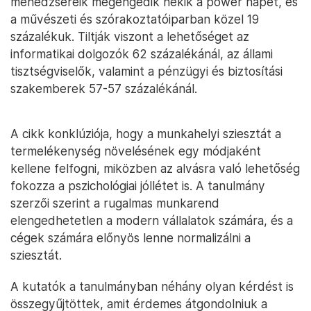
menedzsereik megengedik nekik a power napet, és
a művészeti és szórakoztatóiparban közel 19
százalékuk. Tiltják viszont a lehetőséget az
informatikai dolgozók 62 százalékánál, az állami
tisztségviselők, valamint a pénzügyi és biztosítási
szakemberek 57-57 százalékánál.
A cikk konklúziója, hogy a munkahelyi sziesztát a
termelékenység növelésének egy módjaként
kellene felfogni, miközben az alvásra való lehetőség
fokozza a pszichológiai jóllétet is. A tanulmány
szerzői szerint a rugalmas munkarend
elengedhetetlen a modern vállalatok számára, és a
cégek számára előnyös lenne normalizálni a
sziesztát.
A kutatók a tanulmányban néhány olyan kérdést is
összegyűjtöttek, amit érdemes átgondolniuk a