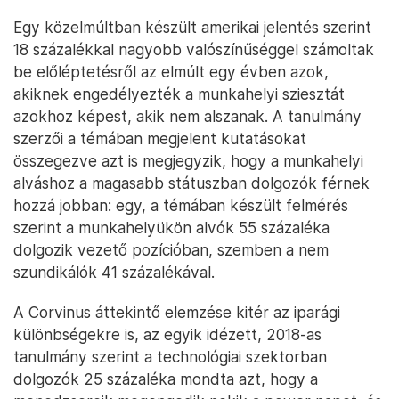
Egy közelmúltban készült amerikai jelentés szerint
18 százalékkal nagyobb valószínűséggel számoltak
be előléptetésről az elmúlt egy évben azok,
akiknek engedélyezték a munkahelyi sziesztát
azokhoz képest, akik nem alszanak. A tanulmány
szerzői a témában megjelent kutatásokat
összegezve azt is megjegyzik, hogy a munkahelyi
alváshoz a magasabb státuszban dolgozók férnek
hozzá jobban: egy, a témában készült felmérés
szerint a munkahelyükön alvók 55 százaléka
dolgozik vezető pozícióban, szemben a nem
szundikálók 41 százalékával.
A Corvinus áttekintő elemzése kitér az iparági
különbségekre is, az egyik idézett, 2018-as
tanulmány szerint a technológiai szektorban
dolgozók 25 százaléka mondta azt, hogy a