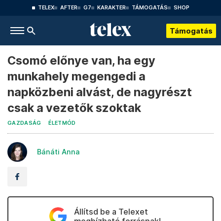
TELEX
AFTER
G7
KARAKTER
TÁMOGATÁS
SHOP
Támogatás
Csomó előnye van, ha egy
munkahely megengedi a
napközbeni alvást, de nagyrészt
csak a vezetők szoktak
GAZDASÁG
ÉLETMÓD
Bánáti Anna
Állítsd be a Telexet