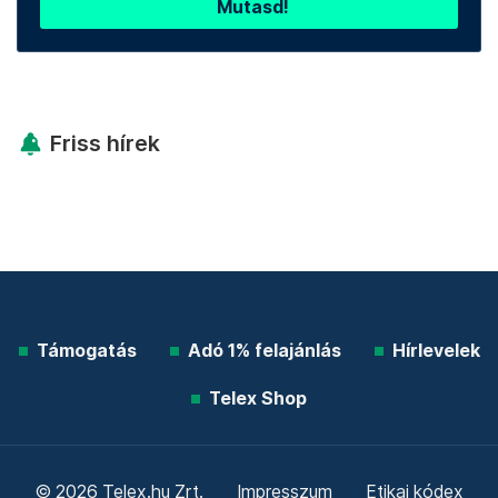
Mutasd!
Friss hírek
Támogatás
Adó 1% felajánlás
Hírlevelek
Telex Shop
© 2026 Telex.hu Zrt.
Impresszum
Etikai kódex