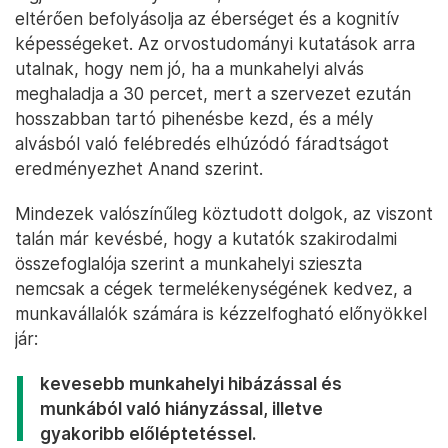
eltérően befolyásolja az éberséget és a kognitív
képességeket. Az orvostudományi kutatások arra
utalnak, hogy nem jó, ha a munkahelyi alvás
meghaladja a 30 percet, mert a szervezet ezután
hosszabban tartó pihenésbe kezd, és a mély
alvásból való felébredés elhúzódó fáradtságot
eredményezhet Anand szerint.
Mindezek valószínűleg köztudott dolgok, az viszont
talán már kevésbé, hogy a kutatók szakirodalmi
összefoglalója szerint a munkahelyi szieszta
nemcsak a cégek termelékenységének kedvez, a
munkavállalók számára is kézzelfogható előnyökkel
jár:
kevesebb munkahelyi hibázással és
munkából való hiányzással, illetve
gyakoribb előléptetéssel.