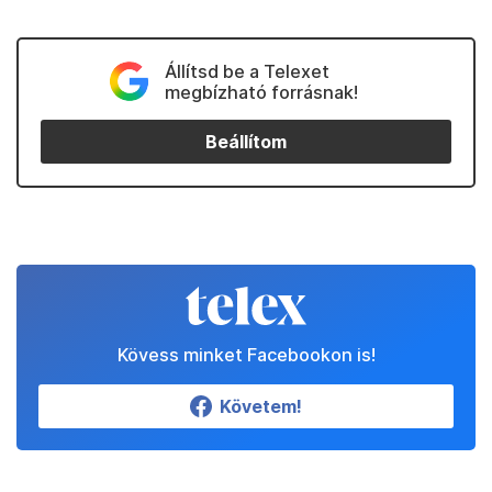
Állítsd be a Telexet
megbízható forrásnak!
Beállítom
Kövess minket Facebookon is!
Követem!