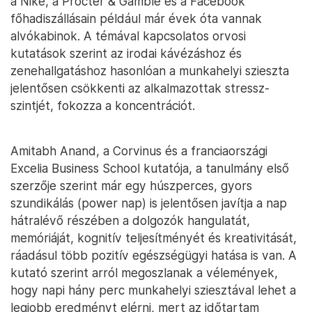
a Nike, a Procter & Gamble és a Facebook
főhadiszállásain például már évek óta vannak
alvókabinok. A témával kapcsolatos orvosi
kutatások szerint az irodai kávézáshoz és
zenehallgatáshoz hasonlóan a munkahelyi szieszta
jelentősen csökkenti az alkalmazottak stressz-
szintjét, fokozza a koncentrációt.
Amitabh Anand, a Corvinus és a franciaországi
Excelia Business School kutatója, a tanulmány első
szerzője szerint már egy húszperces, gyors
szundikálás (power nap) is jelentősen javítja a nap
hátralévő részében a dolgozók hangulatát,
memóriáját, kognitív teljesítményét és kreativitását,
ráadásul több pozitív egészségügyi hatása is van. A
kutató szerint arról megoszlanak a vélemények,
hogy napi hány perc munkahelyi sziesztával lehet a
legjobb eredményt elérni, mert az időtartam