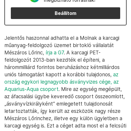
megbízható forrásnak!
Beállítom
Jelentős haszonnal adhatta el a Molnak a karcagi
műanyag-feldolgozó üzemet birtokló vállalatát
Mészáros Lőrinc,
írja a G7
. A karcagi PET-
feldolgozót 2013-ban kezdték el építeni, a
hárommilliárd forintos beruházáshoz kétmilliárdos
uniós támogatást kapott a korábbi tulajdonos,
az
ország egykori legnagyobb ásványvizes cége, az
Aquarius-Aqua csoport
. Mire az egység megépült,
az áfacsalási ügybe keveredő csoport összeomlott,
„ásványvízkirályként” emlegetett tulajdonosát
letartoztatták, így került az eszközök nagy része
Mészáros Lőrinchez, illetve egy külön ügyletben a
karcagi egység is. Ezt a céget adta most el a felcsúti