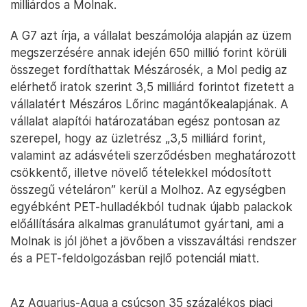
milliárdos a Molnak.
A G7 azt írja, a vállalat beszámolója alapján az üzem
megszerzésére annak idején 650 millió forint körüli
összeget fordíthattak Mészárosék, a Mol pedig az
elérhető iratok szerint 3,5 milliárd forintot fizetett a
vállalatért Mészáros Lőrinc magántőkealapjának. A
vállalat alapítói határozatában egész pontosan az
szerepel, hogy az üzletrész „3,5 milliárd forint,
valamint az adásvételi szerződésben meghatározott
csökkentő, illetve növelő tételekkel módosított
összegű vételáron” kerül a Molhoz. Az egységben
egyébként PET-hulladékból tudnak újabb palackok
előállítására alkalmas granulátumot gyártani, ami a
Molnak is jól jöhet a jövőben a visszaváltási rendszer
és a PET-feldolgozásban rejlő potenciál miatt.
Az Aquarius-Aqua a csúcson 35 százalékos piaci