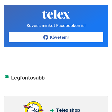
Kövess minket Facebookon is!
Követem!
Legfontosabb
Telex shop