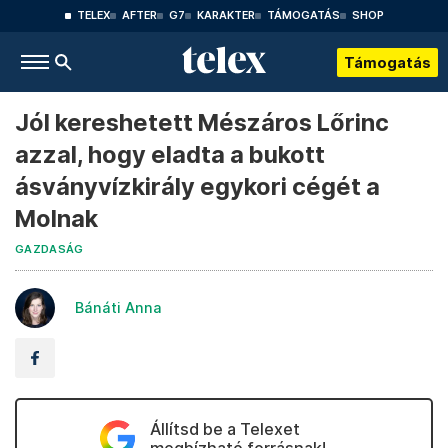
TELEX
AFTER
G7
KARAKTER
TÁMOGATÁS
SHOP
Támogatás
Jól kereshetett Mészáros Lőrinc
azzal, hogy eladta a bukott
ásványvízkirály egykori cégét a
Molnak
GAZDASÁG
Bánáti Anna
Állítsd be a Telexet