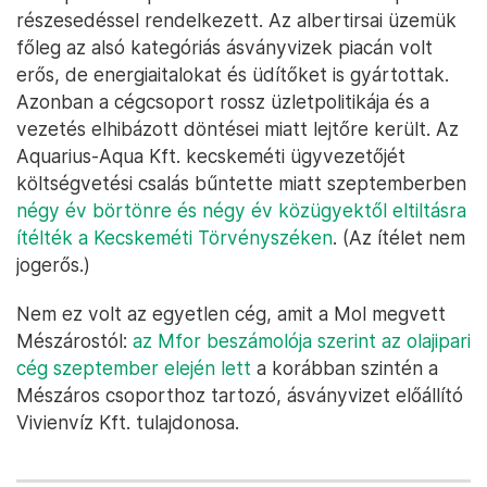
részesedéssel rendelkezett. Az albertirsai üzemük
főleg az alsó kategóriás ásványvizek piacán volt
erős, de energiaitalokat és üdítőket is gyártottak.
Azonban a cégcsoport rossz üzletpolitikája és a
vezetés elhibázott döntései miatt lejtőre került. Az
Aquarius-Aqua Kft. kecskeméti ügyvezetőjét
költségvetési csalás bűntette miatt szeptemberben
négy év börtönre és négy év közügyektől eltiltásra
ítélték a Kecskeméti Törvényszéken
. (Az ítélet nem
jogerős.)
Nem ez volt az egyetlen cég, amit a Mol megvett
Mészárostól:
az Mfor beszámolója szerint az olajipari
cég szeptember elején lett
a korábban szintén a
Mészáros csoporthoz tartozó, ásványvizet előállító
Vivienvíz Kft. tulajdonosa.