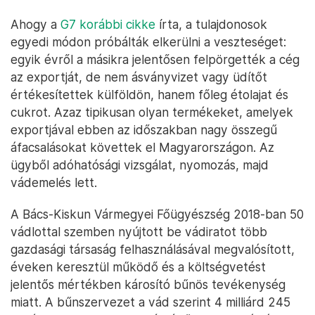
Ahogy a
G7 korábbi cikke
írta, a tulajdonosok
egyedi módon próbálták elkerülni a veszteséget:
egyik évről a másikra jelentősen felpörgették a cég
az exportját, de nem ásványvizet vagy üdítőt
értékesítettek külföldön, hanem főleg étolajat és
cukrot. Azaz tipikusan olyan termékeket, amelyek
exportjával ebben az időszakban nagy összegű
áfacsalásokat követtek el Magyarországon. Az
ügyből adóhatósági vizsgálat, nyomozás, majd
vádemelés lett.
A Bács-Kiskun Vármegyei Főügyészség 2018-ban 50
vádlottal szemben nyújtott be vádiratot több
gazdasági társaság felhasználásával megvalósított,
éveken keresztül működő és a költségvetést
jelentős mértékben károsító bűnös tevékenység
miatt. A bűnszervezet a vád szerint 4 milliárd 245