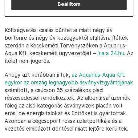
Beállítom
Költségvetési csalás bűntette miatt négy év
börtönre és négy év közügyektől eltiltásra ítélték
szerdán a Kecskeméti Törvényszéken a Aquarius-
Aqua Kft. kecskeméti ügyvezetőjét –
írja a 24.hu
. Az
ítélet nem jogerős.
Ahogy azt korábban írtuk,
az Aquarius-Aqua Kft.
egykor az ország legnagyobb ásványvízgyártójának
számított, a csúcson 35 százalékos piaci
részesedéssel rendelkeztek. Az albertirsai üzemük
főleg az alsó kategóriás ásványvizek piacán volt
erős, de energiaitalokat és üdítőket is gyártottak.
Azonban a cégcsoport rossz üzletpolitikája és a
vezetés elhibázott döntései miatt lejtőre kerültek.