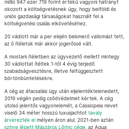
millió 947 ezer 719 forint értékű vagyoni hátrányt
okozott a költségvetésnek úgy, hogy belföldi és
uniós gazdasági társaságokat használt fel a
költségvetési csalás elkövetéséhez.
20 vádlott már a per elején beismerő vallomást tett,
az ő ítéletük már akkor jogerőssé vált.
A mostani ítéletben az ügyvezető mellett mintegy
30 vádlottat ítéltek 1-től 4 évig terjedő
szabadságvesztésre, illetve felfüggesztett
börtönbüntetésekre.
A cég az áfacsalási ügy után eljelentéktelenedett,
2019 végén pedig csődvédelmet kértek. A cég
utolsó jelentős vagyonelemét, a Cassiopeia nevet
viselő 34 méter hosszú luxusjachtot
tavaly
árverezték el
mélyen áron alul. 2021-ben aztán
színre lépett Mászáros Lőrinc cége
, az Aqua