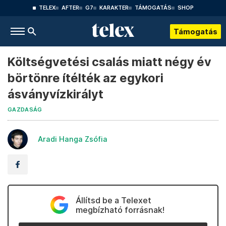
TELEX
AFTER
G7
KARAKTER
TÁMOGATÁS
SHOP
Támogatás
Költségvetési csalás miatt négy év
börtönre ítélték az egykori
ásványvízkirályt
GAZDASÁG
Aradi Hanga Zsófia
Állítsd be a Telexet
megbízható forrásnak!