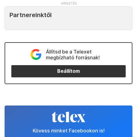
Partnereinktől
Állítsd be a Telexet
megbízható forrásnak!
Beállítom
Kövess minket Facebookon is!