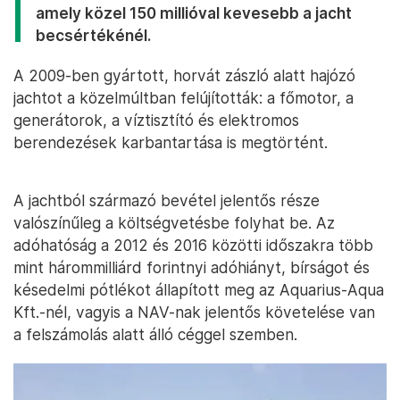
amely közel 150 millióval kevesebb a jacht
becsértékénél.
A 2009-ben gyártott, horvát zászló alatt hajózó
jachtot a közelmúltban felújították: a főmotor, a
generátorok, a víztisztító és elektromos
berendezések karbantartása is megtörtént.
A jachtból származó bevétel jelentős része
valószínűleg a költségvetésbe folyhat be. Az
adóhatóság a 2012 és 2016 közötti időszakra több
mint hárommilliárd forintnyi adóhiányt, bírságot és
késedelmi pótlékot állapított meg az Aquarius-Aqua
Kft.-nél, vagyis a NAV-nak jelentős követelése van
a felszámolás alatt álló céggel szemben.