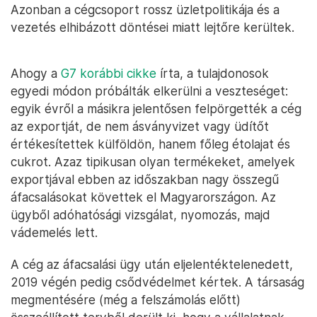
Azonban a cégcsoport rossz üzletpolitikája és a
vezetés elhibázott döntései miatt lejtőre kerültek.
Ahogy a
G7 korábbi cikke
írta, a tulajdonosok
egyedi módon próbálták elkerülni a veszteséget:
egyik évről a másikra jelentősen felpörgették a cég
az exportját, de nem ásványvizet vagy üdítőt
értékesítettek külföldön, hanem főleg étolajat és
cukrot. Azaz tipikusan olyan termékeket, amelyek
exportjával ebben az időszakban nagy összegű
áfacsalásokat követtek el Magyarországon. Az
ügyből adóhatósági vizsgálat, nyomozás, majd
vádemelés lett.
A cég az áfacsalási ügy után eljelentéktelenedett,
2019 végén pedig csődvédelmet kértek. A társaság
megmentésére (még a felszámolás előtt)