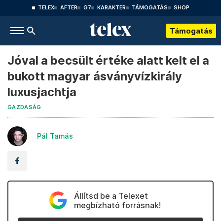
TELEX
AFTER
G7
KARAKTER
TÁMOGATÁS
SHOP
Támogatás
Jóval a becsült értéke alatt kelt el a
bukott magyar ásványvízkirály
luxusjachtja
GAZDASÁG
Pál Tamás
Állítsd be a Telexet
megbízható forrásnak!