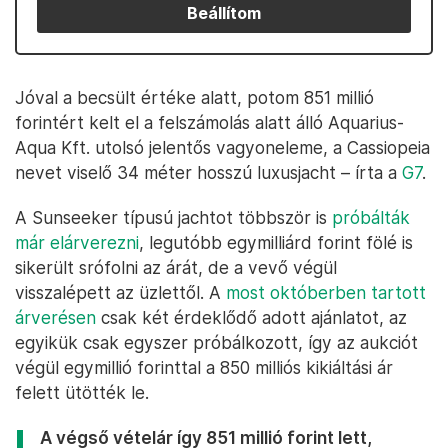
Beállítom
Jóval a becsült értéke alatt, potom 851 millió
forintért kelt el a felszámolás alatt álló Aquarius-
Aqua Kft. utolsó jelentős vagyoneleme, a Cassiopeia
nevet viselő 34 méter hosszú luxusjacht – írta a
G7
.
A Sunseeker típusú jachtot többször is
próbálták
már elárverezni
, legutóbb egymilliárd forint fölé is
sikerült srófolni az árát, de a vevő végül
visszalépett az üzlettől. A
most októberben tartott
árverésen
csak két érdeklődő adott ajánlatot, az
egyikük csak egyszer próbálkozott, így az aukciót
végül egymillió forinttal a 850 milliós kikiáltási ár
felett ütötték le.
A végső vételár így 851 millió forint lett,