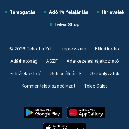
Támogatás
Adó 1% felajánlás
Hírlevelek
Telex Shop
© 2026 Telex.hu Zrt.
Impresszum
Etikai kódex
Átláthatóság
ÁSZF
Adatkezelési tájékoztató
Sütitájékoztató
Süti beállítások
Szabályzatok
Kommentelési szabályzat
Telex Sales