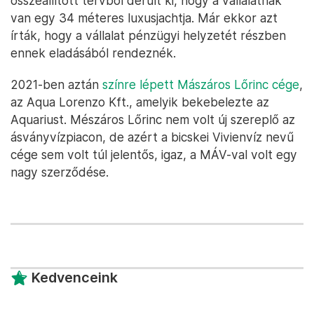
összeállított tervből derült ki, hogy a vállalatnak
van egy 34 méteres luxusjachtja. Már ekkor azt
írták, hogy a vállalat pénzügyi helyzetét részben
ennek eladásából rendeznék.
2021-ben aztán
színre lépett Mászáros Lőrinc cége
,
az Aqua Lorenzo Kft., amelyik bekebelezte az
Aquariust. Mészáros Lőrinc nem volt új szereplő az
ásványvízpiacon, de azért a bicskei Vivienvíz nevű
cége sem volt túl jelentős, igaz, a MÁV-val volt egy
nagy szerződése.
Kedvenceink