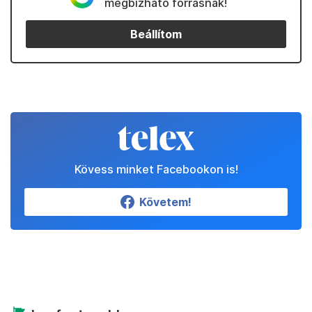
megbízható forrásnak!
Beállítom
Kövess minket Facebookon is!
Követem!