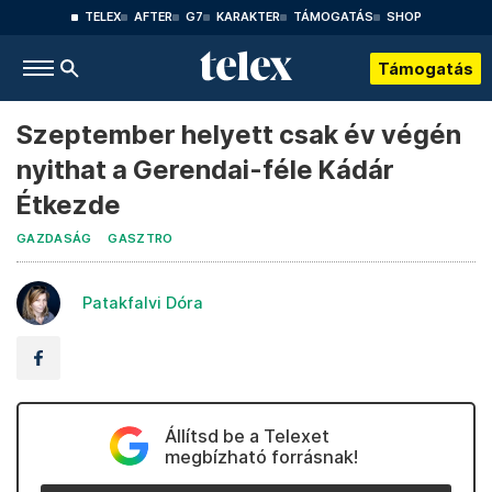
TELEX
AFTER
G7
KARAKTER
TÁMOGATÁS
SHOP
Támogatás
Szeptember helyett csak év végén
nyithat a Gerendai-féle Kádár
Étkezde
GAZDASÁG
GASZTRO
Patakfalvi Dóra
Állítsd be a Telexet
megbízható forrásnak!