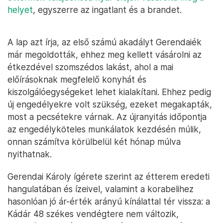
helyet
, egyszerre az ingatlant és a brandet.
A lap azt írja, az első számú akadályt Gerendaiék
már megoldották, ehhez meg kellett vásárolni az
étkezdével szomszédos lakást, ahol a mai
előírásoknak megfelelő konyhát és
kiszolgálóegységeket lehet kialakítani. Ehhez pedig
új engedélyekre volt szükség, ezeket megakapták,
most a pecsétekre várnak. Az újranyitás időpontja
az engedélyköteles munkálatok kezdésén múlik,
onnan számítva körülbelül két hónap múlva
nyithatnak.
Gerendai Károly ígérete szerint az étterem eredeti
hangulatában és ízeivel, valamint a korabelihez
hasonlóan jó ár-érték arányú kínálattal tér vissza: a
Kádár 48 székes vendégtere nem változik,