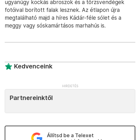
ugyanúgy kockás abroszok és a törzsvendégek
fotóival borított falak lesznek. Az étlapon újra
megtalálható majd a híres Kádár-féle sólet és a
meggy vagy sóskamártásos marhahús is.
Kedvenceink
Partnereinktől
Állítsd be a Telexet