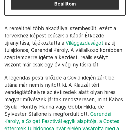
Beállítom
A reméltnél több akadállyal szembesült, ezért a
tervekhez képest csúszik a Kádár Étkezde
újranyitása, tájékoztatta a
Világgazdaságot
az új
tulajdonos, Gerendai Károly. A vállalkozó korábban
szeptemberre ígérte a kezdést, reális esélyt
viszont már csak egy év végi nyitásra lát.
A legendás pesti kifőzde a Covid idején zárt be,
utána már nem is nyitott ki. A Klauzál téri
vendéglátóhelyre az évtizedek alatt olyan híres
magyar művészek jártak rendszeresen, mint Kabos
Gyula, Honthy Hanna vagy Gobbi Hilda, de
Sylvester Stallone is megfordult ott.
Gerendai
Károly, a Sziget Fesztivál egyik alapítója, a Costes
éttermek tulajdonosa nyár elején vásárolta meg a