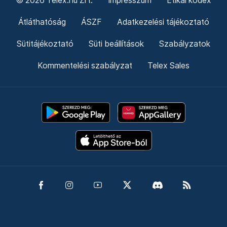
© 2026 Telex.hu Zrt.
Impresszum
Etikai kódex
Átláthatóság
ÁSZF
Adatkezelési tájékoztató
Sütitájékoztató
Süti beállítások
Szabályzatok
Kommentelési szabályzat
Telex Sales