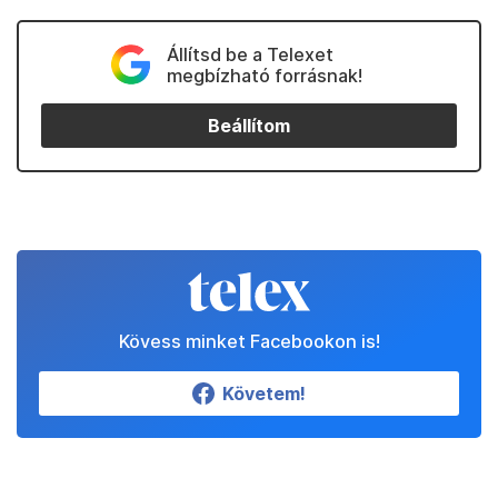
Állítsd be a Telexet
megbízható forrásnak!
Beállítom
Kövess minket Facebookon is!
Követem!