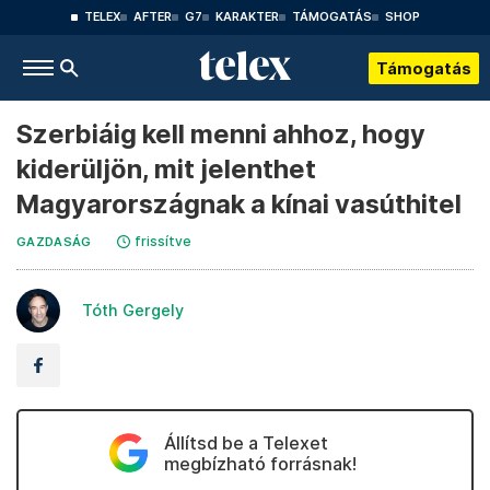
TELEX
AFTER
G7
KARAKTER
TÁMOGATÁS
SHOP
Támogatás
Szerbiáig kell menni ahhoz, hogy
kiderüljön, mit jelenthet
Magyarországnak a kínai vasúthitel
frissítve
GAZDASÁG
Tóth Gergely
Állítsd be a Telexet
megbízható forrásnak!