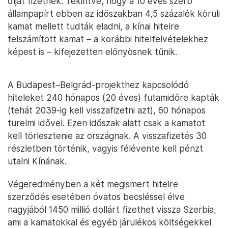
díjat fizetnek. Tekintve, hogy a 10 éves szerb
állampapírt ebben az időszakban 4,5 százalék körüli
kamat mellett tudták eladni, a kínai hitelre
felszámított kamat – a korábbi hitelfelvételekhez
képest is – kifejezetten előnyösnek tűnik.
A Budapest–Belgrád-projekthez kapcsolódó
hiteleket 240 hónapos (20 éves) futamidőre kapták
(tehát 2039-ig kell visszafizetni azt), 60 hónapos
türelmi idővel. Ezen időszak alatt csak a kamatot
kell törlesztenie az országnak. A visszafizetés 30
részletben történik, vagyis félévente kell pénzt
utalni Kínának.
Végeredményben a két megismert hitelre
szerződés esetében óvatos becsléssel élve
nagyjából 1450 millió dollárt fizethet vissza Szerbia,
ami a kamatokkal és egyéb járulékos költségekkel