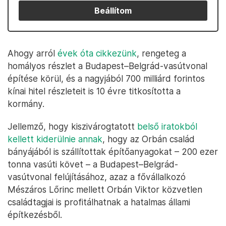
Beállítom
Ahogy arról
évek óta cikkezünk
, rengeteg a
homályos részlet a Budapest–Belgrád-vasútvonal
építése körül, és a nagyjából 700 milliárd forintos
kínai hitel részleteit is 10 évre titkosította a
kormány.
Jellemző, hogy kiszivárogtatott
belső iratokból
kellett kiderülnie annak
, hogy az Orbán család
bányájából is szállítottak építőanyagokat – 200 ezer
tonna vasúti követ – a Budapest–Belgrád-
vasútvonal felújításához, azaz a fővállalkozó
Mészáros Lőrinc mellett Orbán Viktor közvetlen
családtagjai is profitálhatnak a hatalmas állami
építkezésből.