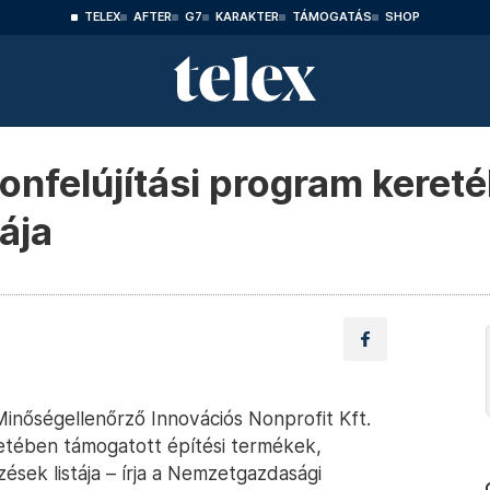
TELEX
AFTER
G7
KARAKTER
TÁMOGATÁS
SHOP
honfelújítási program keret
ája
Minőségellenőrző Innovációs Nonprofit Kft.
retében támogatott építési termékek,
sek listája – írja a Nemzetgazdasági