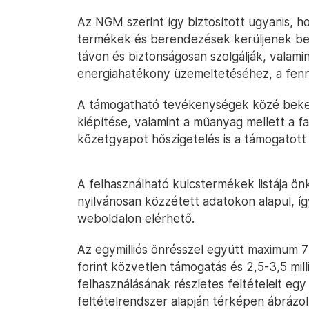
Az NGM szerint így biztosított ugyanis, ho
termékek és berendezések kerüljenek beé
távon és biztonságosan szolgálják, valami
energiahatékony üzemeltetéséhez, a fennt
A támogatható tevékenységek közé bekerü
kiépítése, valamint a műanyag mellett a f
kőzetgyapot hőszigetelés is a támogatott 
A felhasználható kulcstermékek listája ön
nyilvánosan közzétett adatokon alapul, íg
weboldalon elérhető.
Az egymilliós önrésszel együtt maximum 7 m
forint közvetlen támogatás és 2,5-3,5 mill
felhasználásának részletes feltételeit eg
feltételrendszer alapján térképen ábrázo