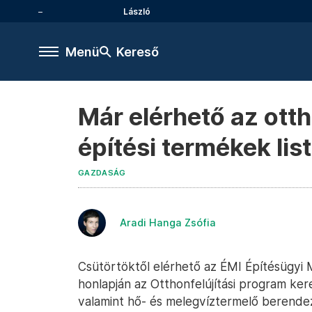
László
Menü
Kereső
Már elérhető az ott
építési termékek list
GAZDASÁG
Aradi Hanga Zsófia
Csütörtöktől elérhető az ÉMI Építésügyi 
honlapján az Otthonfelújítási program ke
valamint hő- és melegvíztermelő berendezé