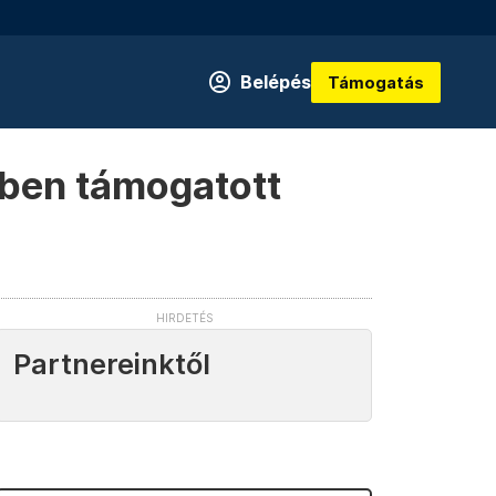
Belépés
Támogatás
ében támogatott
Partnereinktől