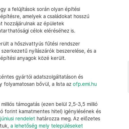
gy a felújítások során olyan építési
pítésre, amelyek a családokat hosszú
nt hozzájárulnak az épületek
arthatósági célok eléréséhez is.
lt a hőszivattyús fűtési rendszer
a szerkezetű nyílászárók beszerelése, és a
építési anyagok közé került.
kéntes gyártói adatszolgáltatáson és
y folyamatosan bővül, a lista az
ofp.emi.hu
illiós támogatás (ezen belül 2,5-3,5 millió
ió forint kamatmentes hitel) igénylésének és
y
júniusi rendelet
határozza meg. Az előzetes
ltuk,
a lehetőség mely településeket