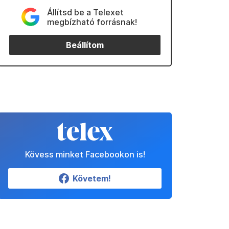
Állítsd be a Telexet
megbízható forrásnak!
Beállítom
Kövess minket Facebookon is!
Követem!