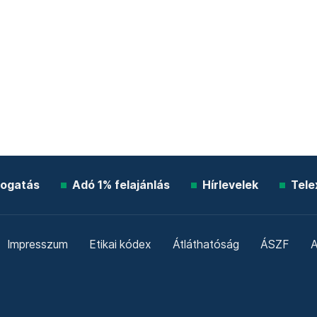
ogatás
Adó 1% felajánlás
Hírlevelek
Tele
Impresszum
Etikai kódex
Átláthatóság
ÁSZF
A
Süti beállítások
Szabályzatok
Kommentelési szabály