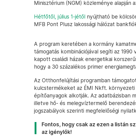
Minisztérium (NGM) közleménye alapján a
Hétfőtől, július 1-jétől
nyújtható be kölcsön
MFB Pont Plusz lakossági hálózat bankfiók
A program keretében a kormány kamatmen
támogatás kombinációjával segíti az 1990 
kapott családi házak energetikai korszerű
hogy a 30 százalékos primer energiamegt
Az Otthonfelújítási programban támogato
kulcstermékeket az ÉMI Nkft. környezeti 
építőanyagok alkotják. Az adatbázisban m
illetve hő- és melegvíztermelő berendezé
jogszabályok szerinti megfelelőségi nyila
Fontos, hogy csak az ezen a listán 
az igénylők!