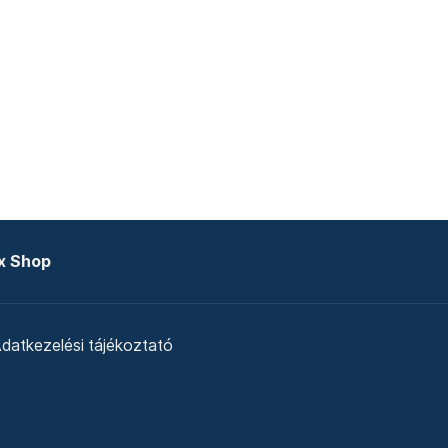
x Shop
datkezelési tájékoztató
zat
Telex Sales