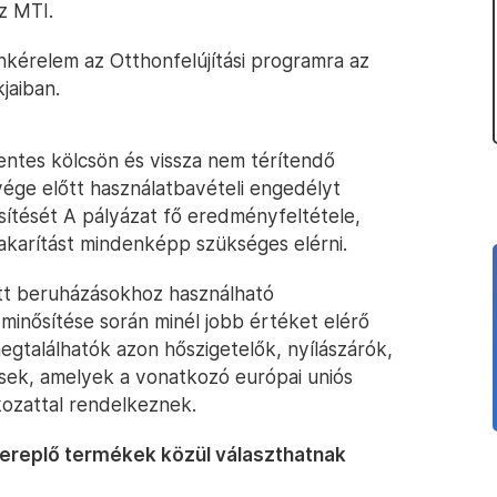
z MTI.
kérelem az Otthonfelújítási programra az
jaiban.
tes kölcsön és vissza nem térítendő
vége előtt használatbavételi engedélyt
sítését A pályázat fő eredményfeltétele,
akarítást mindenképp szükséges elérni.
tt beruházásokhoz használható
minősítése során minél jobb értéket elérő
egtalálhatók azon hőszigetelők, nyílászárók,
sek, amelyek a vonatkozó európai uniós
tkozattal rendelkeznek.
szereplő termékek közül választhatnak