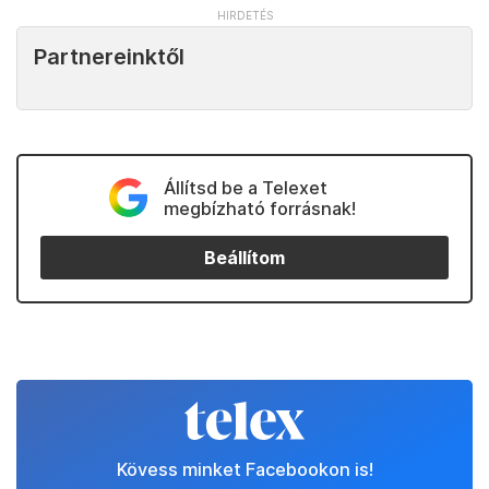
Partnereinktől
Állítsd be a Telexet
megbízható forrásnak!
Beállítom
Kövess minket Facebookon is!