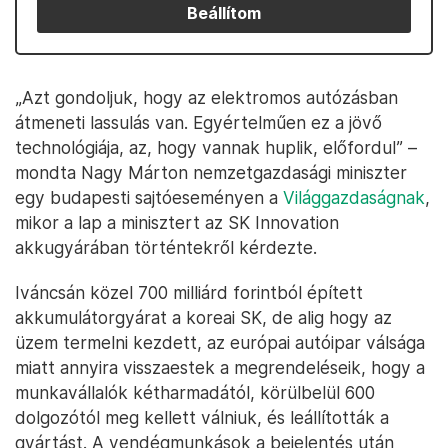
Beállítom
„Azt gondoljuk, hogy az elektromos autózásban
átmeneti lassulás van. Egyértelműen ez a jövő
technológiája, az, hogy vannak huplik, előfordul” –
mondta Nagy Márton nemzetgazdasági miniszter
egy budapesti sajtóeseményen a
Világgazdaságnak
,
mikor a lap a minisztert az SK Innovation
akkugyárában történtekről kérdezte.
Iváncsán közel 700 milliárd forintból épített
akkumulátorgyárat a koreai SK, de alig hogy az
üzem termelni kezdett, az európai autóipar válsága
miatt annyira visszaestek a megrendeléseik, hogy a
munkavállalók kétharmadától, körülbelül 600
dolgozótól meg kellett válniuk, és leállították a
gyártást. A vendégmunkások a bejelentés után