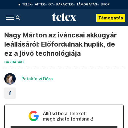
TELEX
AFTER
G7
KARAKTER
TÁMOGATÁS
SHOP
Támogatás
Nagy Márton az iváncsai akkugyár
leállásáról: Előfordulnak huplik, de
ez a jövő technológiája
GAZDASÁG
Patakfalvi Dóra
Állítsd be a Telexet
megbízható forrásnak!