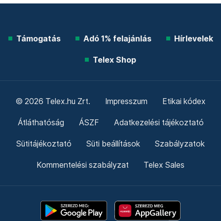
Támogatás
Adó 1% felajánlás
Hírlevelek
Telex Shop
© 2026 Telex.hu Zrt.
Impresszum
Etikai kódex
Átláthatóság
ÁSZF
Adatkezelési tájékoztató
Sütitájékoztató
Süti beállítások
Szabályzatok
Kommentelési szabályzat
Telex Sales