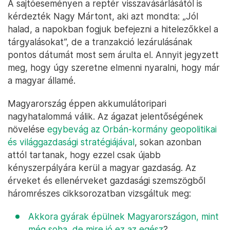
A sajtóeseményen a reptér visszavásárlásától is
kérdezték Nagy Mártont, aki azt mondta: „Jól
halad, a napokban fogjuk befejezni a hitelezőkkel a
tárgyalásokat”, de a tranzakció lezárulásának
pontos dátumát most sem árulta el. Annyit jegyzett
meg, hogy úgy szeretne elmenni nyaralni, hogy már
a magyar államé.
Magyarország éppen akkumulátoripari
nagyhatalommá válik. Az ágazat jelentőségének
növelése
egybevág az Orbán-kormány geopolitikai
és világgazdasági stratégiájával
, sokan azonban
attól tartanak, hogy ezzel csak újabb
kényszerpályára kerül a magyar gazdaság. Az
érveket és ellenérveket gazdasági szemszögből
háromrészes cikksorozatban vizsgáltuk meg:
Akkora gyárak épülnek Magyarországon, mint
még soha, de mire jó ez az egész
?